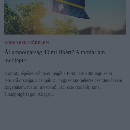
KÖRNYEZETVÉDELEM
Állampolgárság 40 millióért? A miniállam
meglépte!
Komoly lépésre szánta el magát a Föld harmadik legkisebb
területű országa: a csupán 21 négyzetkilométeres csendes-óceáni
szigetállam, Nauru mostantól 105 ezer dollárért kínál
állampolgárságot. Az így…