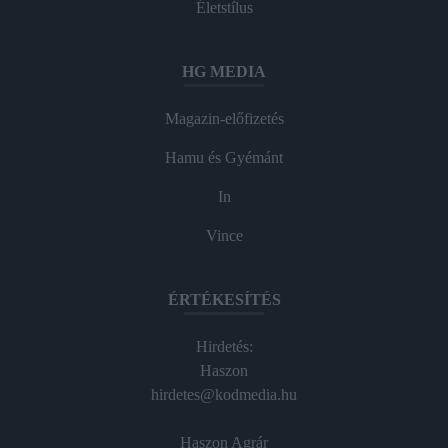
Életstílus
HG MEDIA
Magazin-előfizetés
Hamu és Gyémánt
In
Vince
ÉRTÉKESÍTÉS
Hirdetés:
Haszon
hirdetes@kodmedia.hu
Haszon Agrár