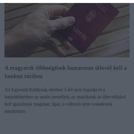
A magyarok többségének hamarosan útlevél kell a
londoni túrához
Az Egyesült Királyság október 1-től nem fogadja el a
határátlépéshez az uniós személyit, az utazóknak az útlevelükkel
kell igazolniuk magukat. Igaz, a változás nem vonatkozik
mindenkire.