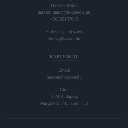
Haraszti Márta
haraszti.marta@kodmedia.hu
+36305157045
Előfizetés, terjesztés:
elofiz@haszon.hu
KAPCSOLAT
Email:
haszon@haszon.hu
Cím:
1024 Budapest,
Margit krt. 5/A, 3. em. 1. a