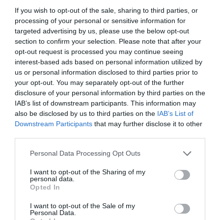
If you wish to opt-out of the sale, sharing to third parties, or
processing of your personal or sensitive information for
targeted advertising by us, please use the below opt-out
Ezért kapkodnak az amerikaiak az európai
section to confirm your selection. Please note that after your
opt-out request is processed you may continue seeing
útlevelekért
interest-based ads based on personal information utilized by
us or personal information disclosed to third parties prior to
Egyre többen próbálnak európai állampolgárságot és útlevelet
your opt-out. You may separately opt-out of the further
szerezni az Egyesült Államokban. Az öreg kontinens okmányaival
disclosure of your personal information by third parties on the
jelentősen bővülhetnek ugyanis üzleti és utazási lehetőségeik.
IAB’s list of downstream participants. This information may
also be disclosed by us to third parties on the
IAB’s List of
Meghökkentő…
Downstream Participants
that may further disclose it to other
third parties.
Please note that this website/app uses one or more Google
Personal Data Processing Opt Outs
services and may gather and store information including but
not limited to your visit or usage behaviour. You may click to
I want to opt-out of the Sharing of my
personal data.
grant or deny consent to Google and its third-party tags to
Opted In
use your data for below specified purposes in below Google
consent section.
I want to opt-out of the Sale of my
Personal Data.