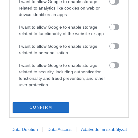
I want to allow Google to enable storage
Kígyózó sorok álltak kedd reggel több budapesti okmányirodák
related to analytics like cookies on web or
előtt. A legtöbben útlevélért érkeztek. A nyugati valuták iránti
device identifiers in apps.
kereslet is megnőtt a napokban.
I want to allow Google to enable storage
related to functionality of the website or app.
I want to allow Google to enable storage
related to personalization.
I want to allow Google to enable storage
related to security, including authentication
functionality and fraud prevention, and other
user protection.
CONFIRM
Data Deletion
Data Access
Adatvédelmi szabályzat