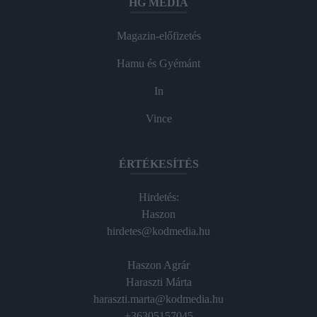
HG MEDIA
Magazin-előfizetés
Hamu és Gyémánt
In
Vince
ÉRTÉKESÍTÉS
Hirdetés:
Haszon
hirdetes@kodmedia.hu
Haszon Agrár
Haraszti Márta
haraszti.marta@kodmedia.hu
+36305157045