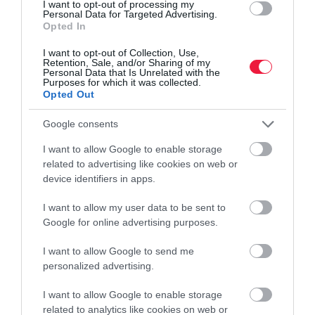
I want to opt-out of processing my
Kilőhetik a veszélyes vadakat Szentendre 40
Personal Data for Targeted Advertising.
Opted In
utcájában
I want to opt-out of Collection, Use,
Retention, Sale, and/or Sharing of my
Szentendrén számos belterületi utcára adott ki vadelejtési
Personal Data that Is Unrelated with the
Purposes for which it was collected.
engedélyeket a rendőrség a 2023. november 10. és 2024. január
Opted Out
31. közötti időszakra.
Google consents
I want to allow Google to enable storage
related to advertising like cookies on web or
device identifiers in apps.
I want to allow my user data to be sent to
Google for online advertising purposes.
I want to allow Google to send me
personalized advertising.
I want to allow Google to enable storage
related to analytics like cookies on web or