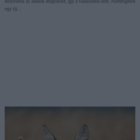
helyesnek az állatok megölését, így a vadászatot sem. Nemrégiben
egy új…