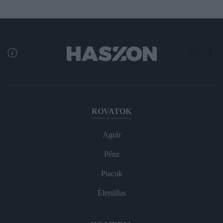
ROVATOK
Agrár
Pénz
Piacok
Életstílus