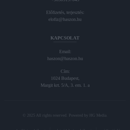
Előfizetés, terjesztés:
elofiz@haszon.hu
KAPCSOLAT
Email:
haszon@haszon.hu
Cím:
1024 Budapest,
Margit krt. 5/A, 3. em. 1. a
© 2025 All rights reserved. Powered by
HG Media
.