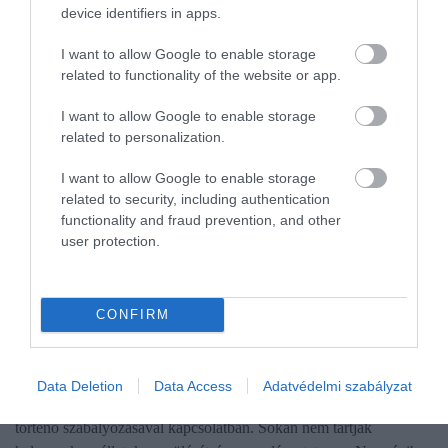
device identifiers in apps.
I want to allow Google to enable storage
related to functionality of the website or app.
I want to allow Google to enable storage
related to personalization.
I want to allow Google to enable storage
related to security, including authentication
functionality and fraud prevention, and other
user protection.
INNOVÁCIÓ
CONFIRM
Kilövés helyett fogamzásgátlás: új módszer a
vadgazdálkodásban
Data Deletion
Data Access
Adatvédelmi szabályzat
Megoszlanak a vélemények az európai vadállomány vadászattal
történő szabályozásával kapcsolatban. Sokan nem tartják