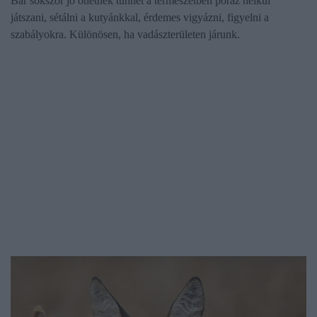
Bár sokszor jó ötletnek tűnhet a természetben póráz nélkül
játszani, sétálni a kutyánkkal, érdemes vigyázni, figyelni a
szabályokra. Különösen, ha vadászterületen járunk.