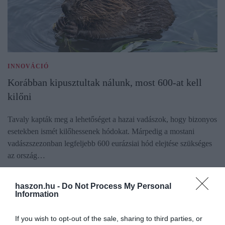
INNOVÁCIÓ
Korábban kipusztultak nálunk, most 600-at kell
kilőni
Tavaly kapták meg a lehetőséget a hazai vadászok, hogy bizonyos
esetekben ismét kilőhessenek hódokat. Márpedig a mostani
vadászszezonban legfeljebb 600 eurázsiai hód elejtése szükséges
az ország…
haszon.hu -
Do Not Process My Personal
Information
If you wish to opt-out of the sale, sharing to third parties, or