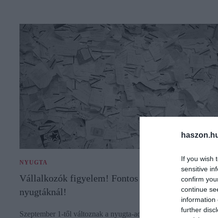
haszon.h
If you wish 
NYUGTA
sensitive in
Vállalkozók figyelem! Fontos változás jön a
confirm you
continue se
nyugtáknál!
information 
further disc
Szeptember 1-től változnak a nyugta-adatszolgáltatási