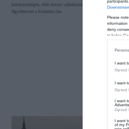
participants
kötelezettségek, több tízezer vállalkozás lehet érintett -
Downstream 
figyelmeztet a Számlázz.hu.
Please note
information 
deny consent
in below Go
Persona
I want t
Opted 
I want t
Opted 
I want 
Advertis
Opted 
I want t
of my P
was col