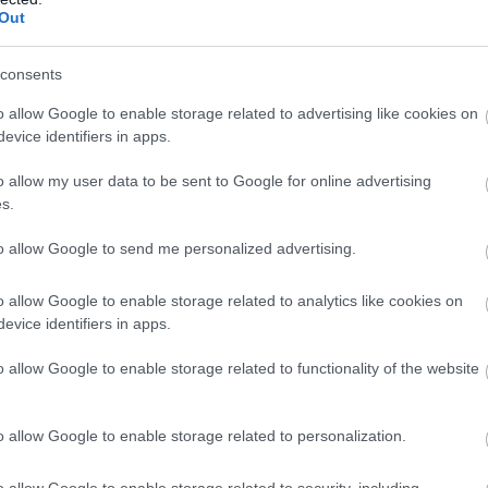
Out
consents
o allow Google to enable storage related to advertising like cookies on
evice identifiers in apps.
o allow my user data to be sent to Google for online advertising
s.
to allow Google to send me personalized advertising.
ÁRUSZÁLLÍTÁS
Fontos változás élesedett a nemzetközi
o allow Google to enable storage related to analytics like cookies on
evice identifiers in apps.
fuvarozásban
o allow Google to enable storage related to functionality of the website
Július 1-jétől a 2,5 tonna feletti, legfeljebb 3,5 tonnás, díj
n
ellenében végzett nemzetközi áruszállításban vagy kabotázsban
használt könnyű haszongépjárművekre is kiterjednek az
o allow Google to enable storage related to personalization.
intelligens…
o allow Google to enable storage related to security, including