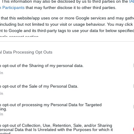
. This information may also be disclosed by us to third parties on the
IA
piacon. Míg az uniós vámok hatására a nyugati gyártók egyre
Participants
that may further disclose it to other third parties.
több elektromos modellt készítenek Európában, a kínai márkák
 that this website/app uses one or more Google services and may gath
továbbra is gyors…
including but not limited to your visit or usage behaviour. You may click 
 to Google and its third-party tags to use your data for below specifi
ogle consent section.
l Data Processing Opt Outs
o opt-out of the Sharing of my personal data.
In
o opt-out of the Sale of my Personal Data.
In
to opt-out of processing my Personal Data for Targeted
ing.
In
o opt-out of Collection, Use, Retention, Sale, and/or Sharing
ersonal Data that Is Unrelated with the Purposes for which it
lected.