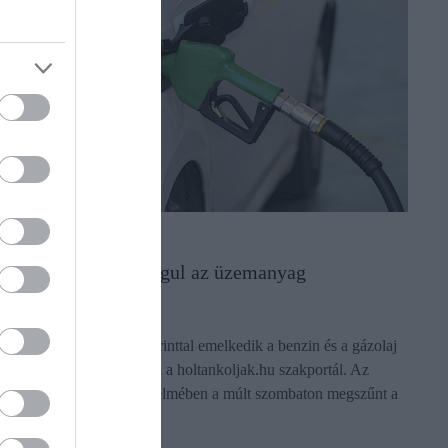
PIAC
Fordult a kocka, drágul az üzemanyag
Csütörtöktől bruttó 4-4 forinttal emelkedik a benzin és a gázolaj
nagykereskedelmi ára, írja a holtankoljak.hu szakportál. Az
Országgyűlés döntése értelmében a múlt szombaton megszűnt a
védett…