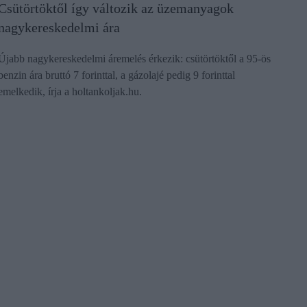
Csütörtöktől így változik az üzemanyagok
nagykereskedelmi ára
Újabb nagykereskedelmi áremelés érkezik: csütörtöktől a 95-ös
benzin ára bruttó 7 forinttal, a gázolajé pedig 9 forinttal
emelkedik, írja a holtankoljak.hu.