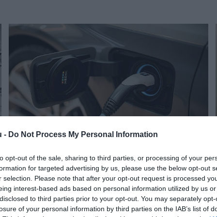
u -
Do Not Process My Personal Information
to opt-out of the sale, sharing to third parties, or processing of your per
AUTÓ
formation for targeted advertising by us, please use the below opt-out s
Itt a fordulat az e-autók gyártásában
r selection. Please note that after your opt-out request is processed y
eing interest-based ads based on personal information utilized by us or
disclosed to third parties prior to your opt-out. You may separately opt-
losure of your personal information by third parties on the IAB’s list of
Látványos átrendeződés figyelhető meg az európai villanyautó-