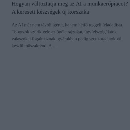
Hogyan változtatja meg az AI a munkaerőpiacot?
A keresett készségek új korszaka
Az AI már nem távoli ígéret, hanem hétfő reggeli feladatlista.
Toborzók szűrik vele az önéletrajzokat, ügyfélszolgálatok
válaszokat fogalmaznak, gyárakban pedig szenzoradatokból
készül műszakrend. A…