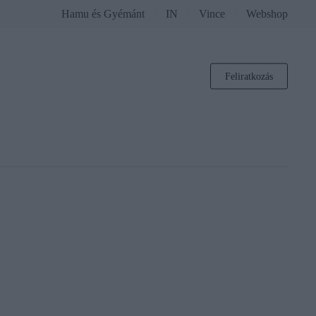
Hamu és Gyémánt
IN
Vince
Webshop
Feliratkozás