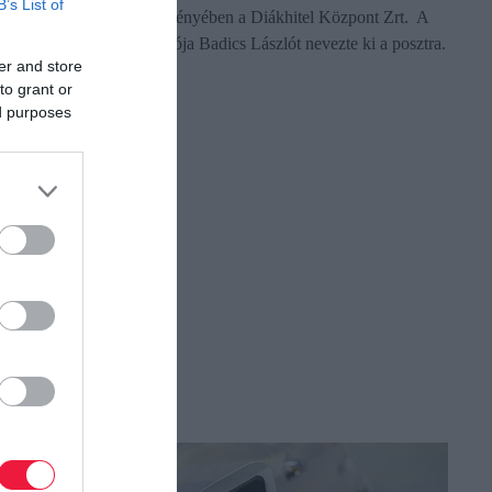
B’s List of
megbízatása – írja közleményében a Diákhitel Központ Zrt. A
tulajdonosi jogok gyakorlója Badics Lászlót nevezte ki a posztra.
er and store
to grant or
ed purposes