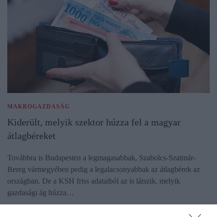
MAKROGAZDASÁG
Kiderült, melyik szektor húzza fel a magyar
átlagbéreket
Továbbra is Budapesten a legmagasabbak, Szabolcs-Szatmár-
Bereg vármegyében pedig a legalacsonyabbak az átlagbérek az
országban. De a KSH friss adataiból az is látszik, melyik
gazdasági ág húzza…