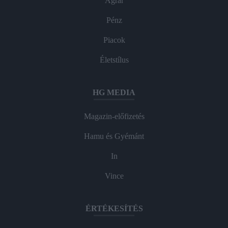
Agrár
Pénz
Piacok
Életstílus
HG MEDIA
Magazin-előfizetés
Hamu és Gyémánt
In
Vince
ÉRTÉKESÍTÉS