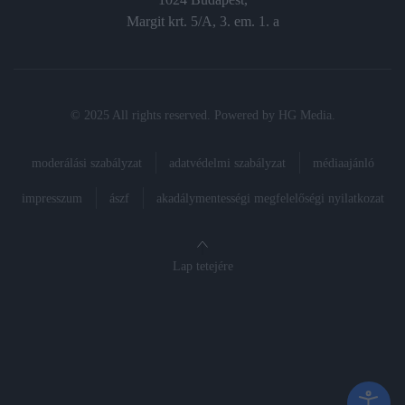
Margit krt. 5/A, 3. em. 1. a
© 2025 All rights reserved. Powered by
HG Media
.
moderálási szabályzat
adatvédelmi szabályzat
médiaajánló
impresszum
ászf
akadálymentességi megfelelőségi nyilatkozat
Lap tetejére