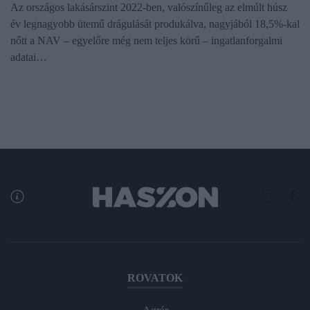
Az országos lakásárszint 2022-ben, valószínűleg az elmúlt húsz
év legnagyobb ütemű drágulását produkálva, nagyjából 18,5%-kal
nőtt a NAV – egyelőre még nem teljes körű – ingatlanforgalmi
adatai…
ROVATOK