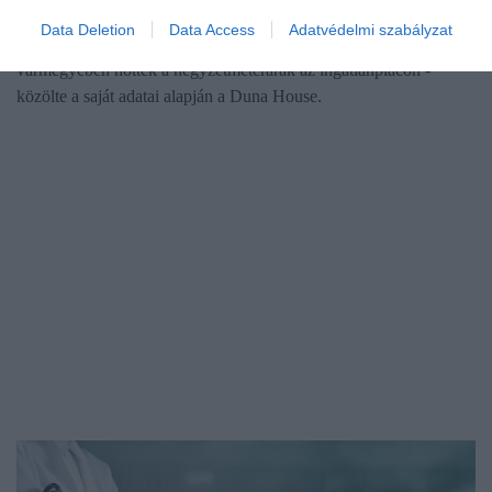
Data Deletion
Data Access
Adatvédelmi szabályzat
Tavaly a legnagyobb mértékben, 27 százalékkal Veszprém
vármegyében nőttek a négyzetméterárak az ingatlanpiacon -
közölte a saját adatai alapján a Duna House.