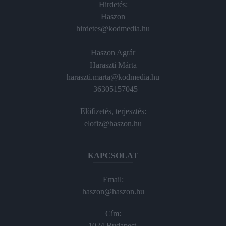
Hirdetés:
Haszon
hirdetes@kodmedia.hu
Haszon Agrár
Haraszti Márta
haraszti.marta@kodmedia.hu
+36305157045
Előfizetés, terjesztés:
elofiz@haszon.hu
KAPCSOLAT
Email:
haszon@haszon.hu
Cím:
1024 Budapest,