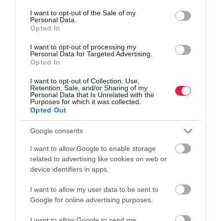
consent section.
I want to opt-out of the Sale of my
Personal Data.
Opted In
I want to opt-out of processing my
Arányaiban ebben a vármegyében van a legtöbb
Personal Data for Targeted Advertising.
Opted In
influenzás beteg
I want to opt-out of Collection, Use,
Retention, Sale, and/or Sharing of my
Az év hetedik hetében - február 12. és február 18. között - 60 100-
Personal Data that Is Unrelated with the
Purposes for which it was collected.
an fordultak influenzaszerű megbetegedéssel orvoshoz a
Opted Out
figyelőszolgálatban részt vevő orvosok jelentései alapján - közölte
a Nemzeti…
Google consents
I want to allow Google to enable storage
related to advertising like cookies on web or
device identifiers in apps.
I want to allow my user data to be sent to
Google for online advertising purposes.
I want to allow Google to send me