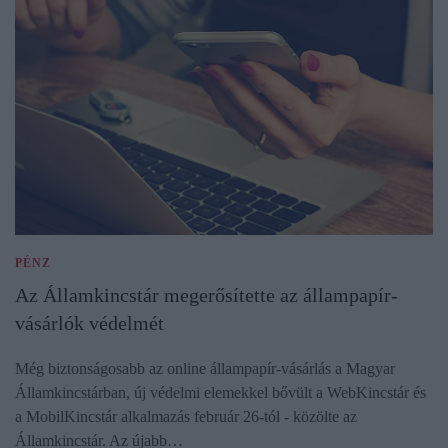
PÉNZ
Az Államkincstár megerősítette az állampapír-
vásárlók védelmét
Még biztonságosabb az online állampapír-vásárlás a Magyar
Államkincstárban, új védelmi elemekkel bővült a WebKincstár és
a MobilKincstár alkalmazás február 26-tól - közölte az
Államkincstár. Az újabb…