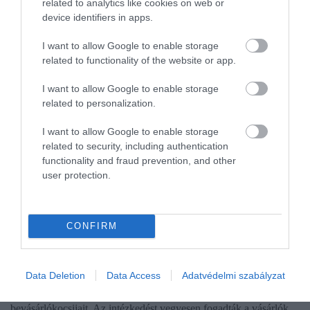
related to analytics like cookies on web or
device identifiers in apps.
I want to allow Google to enable storage
related to functionality of the website or app.
I want to allow Google to enable storage
related to personalization.
I want to allow Google to enable storage
related to security, including authentication
functionality and fraud prevention, and other
user protection.
PÉNZ
Megelégelte, megfékezi a Lidl a bolti kocsis
CONFIRM
lopásokat
A Lidl Magyarország blokkolós, vagy ha úgy jobban tetszik,
Data Deletion
Data Access
Adatvédelmi szabályzat
lopásgátló kerekekkel szerelte, illetve szereli fel egyes üzleteinek
bevásárlókocsijait. Az intézkedést vegyesen fogadták a vásárlók.