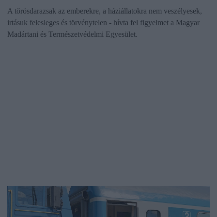
A tőrösdarazsak az emberekre, a háziállatokra nem veszélyesek,
irtásuk felesleges és törvénytelen - hívta fel figyelmet a Magyar
Madártani és Természetvédelmi Egyesület.