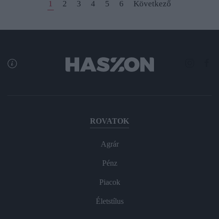
1
2
3
4
5
6
Következő
ROVATOK
Agrár
Pénz
Piacok
Életstílus