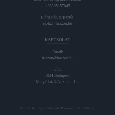
+36305157045
Előfizetés, terjesztés:
elofiz@haszon.hu
KAPCSOLAT
Email:
haszon@haszon.hu
Cím:
1024 Budapest,
Margit krt. 5/A, 3. em. 1. a
© 2025 All rights reserved. Powered by
HG Media
.