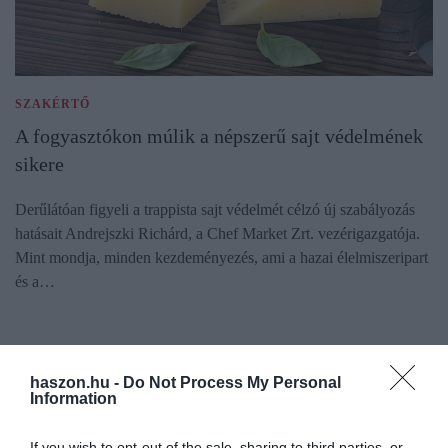
SZAKÉRTŐ
A fogyasztókon múlik a népszerű sajt védelmének
sikere
Derűlátóan figyeli a trappista sajt védelmét célzó új szabályozás
hatásait Andrejszki Richárd, a Chef Market Zrt. vezérigazgatója.
Mint mondja, minden kezdeményezés, ami a hazai élelmiszeripart
és a…
haszon.hu -
Do Not Process My Personal
Information
If you wish to opt-out of the sale, sharing to third parties, or