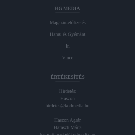
HG MEDIA
Magazin-előfizetés
Hamu és Gyémánt
In
Vince
ÉRTÉKESÍTÉS
Hirdetés:
Haszon
hirdetes@kodmedia.hu
Haszon Agrár
Haraszti Márta
haraszti.marta@kodmedia.hu