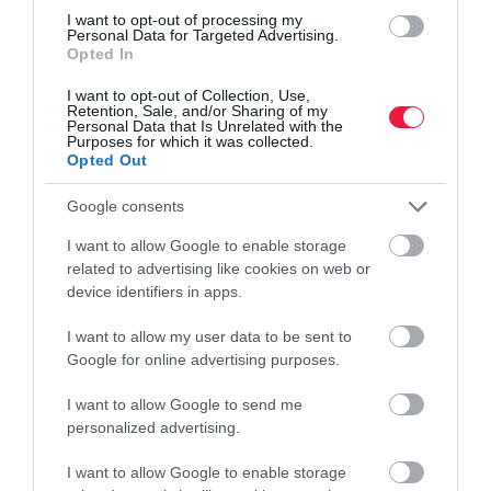
Miért a biztonság az egyik legjobb befektetés?
I want to opt-out of processing my
Personal Data for Targeted Advertising.
Opted In
A modern világban, ahol a gazdasági folyamatok és a társadalmi
I want to opt-out of Collection, Use,
változások egyre gyorsabb ütemben zajlanak, a biztonság kérdése
Retention, Sale, and/or Sharing of my
kiemelt figyelmet érdemel. Nem csupán a magánéletünkben,
Personal Data that Is Unrelated with the
Purposes for which it was collected.
hanem a…
Opted Out
Google consents
I want to allow Google to enable storage
related to advertising like cookies on web or
device identifiers in apps.
I want to allow my user data to be sent to
Google for online advertising purposes.
I want to allow Google to send me
personalized advertising.
I want to allow Google to enable storage