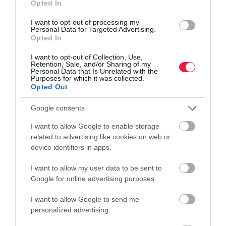
Opted In
legnagyobb rendezvényeken is csökkenhet a sor
I want to opt-out of processing my
Personal Data for Targeted Advertising.
Csak másodperceket töltünk vele, mégis ezen múlhat a
Opted In
fesztiválélmény: nem mindegy hogyan történik a vásárlás és a
I want to opt-out of Collection, Use,
fizetés egy koncerten. A nyár egyik nyitóeseményén, a budapesti
Retention, Sale, and/or Sharing of my
Personal Data that Is Unrelated with the
Rosalia Borpikniken…
Purposes for which it was collected.
Opted Out
Google consents
I want to allow Google to enable storage
related to advertising like cookies on web or
device identifiers in apps.
I want to allow my user data to be sent to
Google for online advertising purposes.
I want to allow Google to send me
personalized advertising.