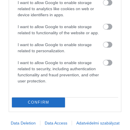
I want to allow Google to enable storage
related to analytics like cookies on web or
device identifiers in apps.
I want to allow Google to enable storage
related to functionality of the website or app.
I want to allow Google to enable storage
related to personalization.
I want to allow Google to enable storage
related to security, including authentication
functionality and fraud prevention, and other
user protection.
ÉLETSTÍLUS
A BL- döntő nem minden étteremnek aranybánya,
CONFIRM
interjú a Costes Group operatív igazgatójával
Amikor Budapest egy nagy nemzetközi eseményre készül,
Data Deletion
Data Access
Adatvédelmi szabályzat
megtelnek a szállodák, hömpölyögnek a turisták, dübörög a