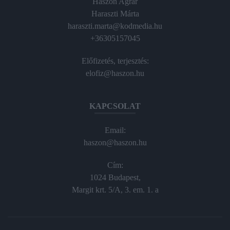
Haszon Agrár
Haraszti Márta
haraszti.marta@kodmedia.hu
+36305157045
Előfizetés, terjesztés:
elofiz@haszon.hu
KAPCSOLAT
Email:
haszon@haszon.hu
Cím:
1024 Budapest,
Margit krt. 5/A, 3. em. 1. a