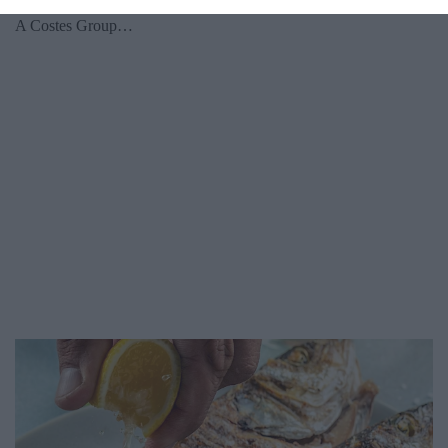
vendéglátás. A képlet azonban a gyakorlatban jóval összetettebb.
A Costes Group…