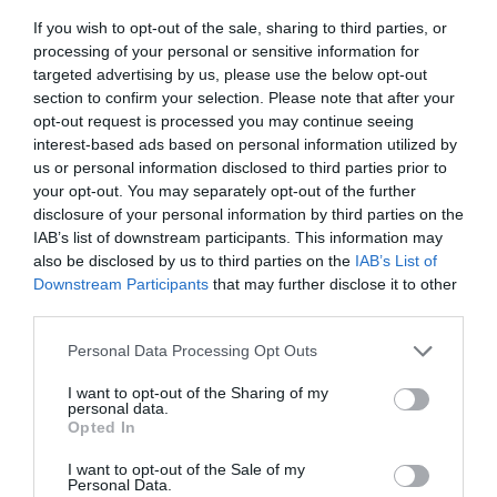
If you wish to opt-out of the sale, sharing to third parties, or
processing of your personal or sensitive information for
targeted advertising by us, please use the below opt-out
section to confirm your selection. Please note that after your
opt-out request is processed you may continue seeing
interest-based ads based on personal information utilized by
us or personal information disclosed to third parties prior to
your opt-out. You may separately opt-out of the further
disclosure of your personal information by third parties on the
IAB’s list of downstream participants. This information may
also be disclosed by us to third parties on the
IAB’s List of
Downstream Participants
that may further disclose it to other
third parties.
Please note that this website/app uses one or more Google
Personal Data Processing Opt Outs
services and may gather and store information including but
not limited to your visit or usage behaviour. You may click to
I want to opt-out of the Sharing of my
personal data.
grant or deny consent to Google and its third-party tags to
Opted In
use your data for below specified purposes in below Google
FIZETÉS
(X)
consent section.
I want to opt-out of the Sale of my
Personal Data.
Gyors fizetés, zavartalan fesztiválozás: a