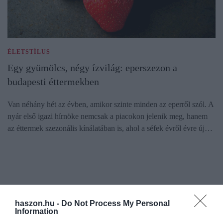
ÉLETSTÍLUS
Egy gyümölcs, négy ízvilág: eperszezon a
budapesti éttermekben
Van néhány hét az évben, amikor szinte minden az eperről szól. A
nyár első igazi hírnöke nemcsak a piacokon jelenik meg, hanem
az éttermek szezonális kínálatában is, ahol a séfek évről évre új…
haszon.hu -
Do Not Process My Personal
Information