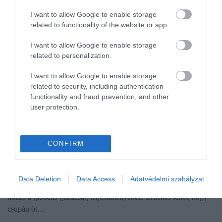
I want to allow Google to enable storage
related to functionality of the website or app.
I want to allow Google to enable storage
related to personalization.
I want to allow Google to enable storage
related to security, including authentication
functionality and fraud prevention, and other
user protection.
VILÁG
CONFIRM
Ezek az országok húzzák a világgazdaságot
A gazdasági fejlettségük és a lakosságszámuk miatt hatalmas
Data Deletion
Data Access
Adatvédelmi szabályzat
eltérések vannak abban, hogy az országok mennyivel járulnak
hozzá a globális gazdaság teljesítményéhez. Érdekes lehet, hogy
csupán öt…