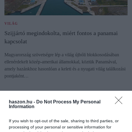
VILÁG
Szijjártó megindokolta, miért fontos a panamai
kapcsolat
Magyarország szövetségre lép a világ újbóli blokkosodásában
ellenérdekelt közép-amerikai államokkal, köztük Panamával,
amely hazánkhoz hasonlóan a keleti és a nyugati világ találkozási
pontjaként…
haszon.hu -
Do Not Process My Personal
Information
If you wish to opt-out of the sale, sharing to third parties, or
processing of your personal or sensitive information for