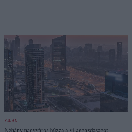
VILÁG
Néhány nagyváros húzza a világgazdaságot