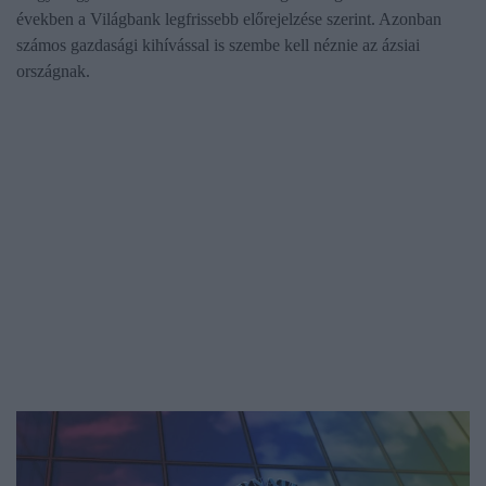
években a Világbank legfrissebb előrejelzése szerint. Azonban
számos gazdasági kihívással is szembe kell néznie az ázsiai
országnak.