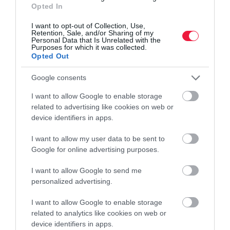
Opted In
van belőle
I want to opt-out of Collection, Use,
Retention, Sale, and/or Sharing of my
Jelenleg is jelentős, ráadásul folyamatosan növekszik a rézhiány a
Personal Data that Is Unrelated with the
Purposes for which it was collected.
világpiacon. A világgazdaság szempontjából kulcsfontosságú a
Opted Out
nyersanyag, de a helyzet javulására jódarabig nem számítanak a…
Google consents
I want to allow Google to enable storage
related to advertising like cookies on web or
device identifiers in apps.
I want to allow my user data to be sent to
Google for online advertising purposes.
I want to allow Google to send me
personalized advertising.
I want to allow Google to enable storage
related to analytics like cookies on web or
device identifiers in apps.