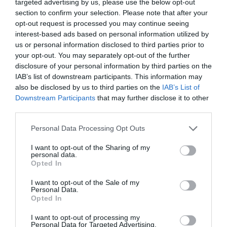
targeted advertising by us, please use the below opt-out
section to confirm your selection. Please note that after your
opt-out request is processed you may continue seeing
interest-based ads based on personal information utilized by
us or personal information disclosed to third parties prior to
your opt-out. You may separately opt-out of the further
disclosure of your personal information by third parties on the
IAB’s list of downstream participants. This information may
also be disclosed by us to third parties on the
IAB’s List of
Downstream Participants
that may further disclose it to other
third parties.
Please note that this website/app uses one or more Google
Personal Data Processing Opt Outs
services and may gather and store information including but
not limited to your visit or usage behaviour. You may click to
I want to opt-out of the Sharing of my
personal data.
grant or deny consent to Google and its third-party tags to
Opted In
use your data for below specified purposes in below Google
consent section.
I want to opt-out of the Sale of my
Personal Data.
Opted In
PIACOK
I want to opt-out of processing my
Egyre nehezebb lesz kivágni a rezet, mert kevés
Personal Data for Targeted Advertising.