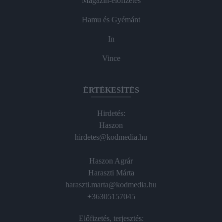
Magazin-előfizetés
Hamu és Gyémánt
In
Vince
ÉRTÉKESÍTÉS
Hirdetés:
Haszon
hirdetes@kodmedia.hu
Haszon Agrár
Haraszti Márta
haraszti.marta@kodmedia.hu
+36305157045
Előfizetés, terjesztés: