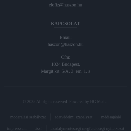
elofiz@haszon.hu
KAPCSOLAT
Email:
haszon@haszon.hu
Cím:
1024 Budapest,
Margit krt. 5/A, 3. em. 1. a
© 2025 All rights reserved. Powered by
HG Media
.
moderálási szabályzat
adatvédelmi szabályzat
médiaajánló
impresszum
ászf
akadálymentességi megfelelőségi nyilatkozat