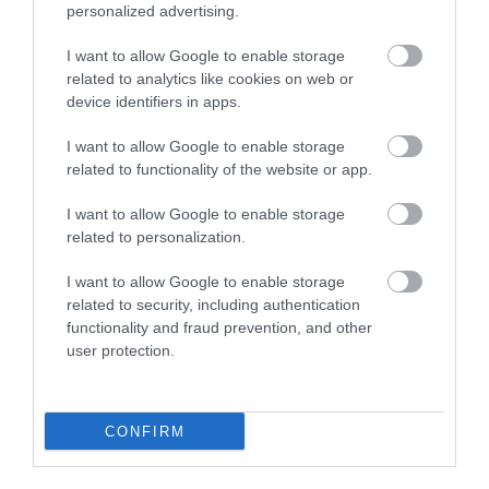
personalized advertising.
I want to allow Google to enable storage
related to analytics like cookies on web or
device identifiers in apps.
I want to allow Google to enable storage
related to functionality of the website or app.
I want to allow Google to enable storage
related to personalization.
I want to allow Google to enable storage
related to security, including authentication
functionality and fraud prevention, and other
user protection.
VILÁG
Az idén termelt e-hulladék hegy mellett a kínai
nagy fal is eltörpül
CONFIRM
A bolygónk egyre növekvő e-hulladék problémájának