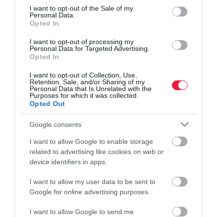
ADÓ
consent section.
I want to opt-out of the Sale of my
Personal Data.
Ritka pillanat: nem tetszik a gazdagoknak, hogy túl
Opted In
kevés adót fizetnek
I want to opt-out of processing my
Personal Data for Targeted Advertising.
Megtörtént, amire senki sem számított: csúcsgazdagok egy
Opted In
csoportja saját tegjai ellen lobbizva felszólította a világ
I want to opt-out of Collection, Use,
kormányait, hogy sújtsák nagyobb adóterhekkel a vagyonos
Retention, Sale, and/or Sharing of my
embereket a szegények és…
Personal Data that Is Unrelated with the
Purposes for which it was collected.
Opted Out
Google consents
I want to allow Google to enable storage
related to advertising like cookies on web or
device identifiers in apps.
I want to allow my user data to be sent to
Google for online advertising purposes.
I want to allow Google to send me