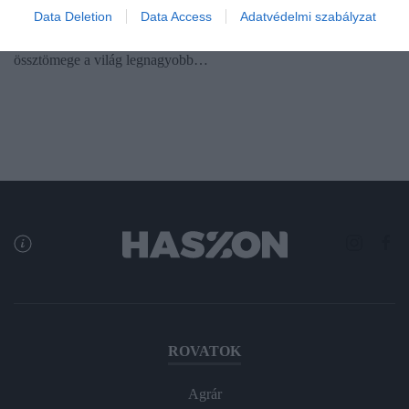
megoldásáért dolgozó WEEE Fórum becslései szerint 2021-ben
Data Deletion
Data Access
Adatvédelmi szabályzat
annyi elektromos szemetet termelt az emberiség, amelynek
össztömege a világ legnagyobb…
ROVATOK
Agrár