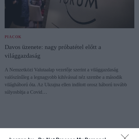
PIACOK
Davos üzenete: nagy próbatétel előtt a
világgazdaság
A Nemzetközi Valutaalap vezetője szerint a világgazdaság
valószínűleg a legnagyobb kihívással néz szembe a második
világháború óta. Az Ukrajna ellen indított orosz háború tovább
súlyosbítja a Covid…