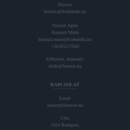
Haszon
hirdetes@kodmedia.hu
Haszon Agrár
Haraszti Márta
haraszti.marta@kodmedia.hu
+36305157045
Előfizetés, terjesztés:
elofiz@haszon.hu
KAPCSOLAT
Email:
haszon@haszon.hu
Cím:
1024 Budapest,