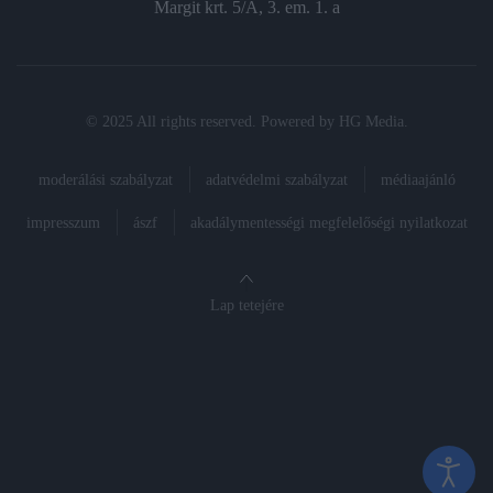
Margit krt. 5/A, 3. em. 1. a
© 2025 All rights reserved. Powered by
HG Media
.
moderálási szabályzat
adatvédelmi szabályzat
médiaajánló
impresszum
ászf
akadálymentességi megfelelőségi nyilatkozat
Lap tetejére