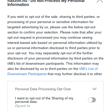
haszon.hu -
Do Not Process My Personal
Information
If you wish to opt-out of the sale, sharing to third parties, or
processing of your personal or sensitive information for
targeted advertising by us, please use the below opt-out
section to confirm your selection. Please note that after your
opt-out request is processed you may continue seeing
interest-based ads based on personal information utilized by
us or personal information disclosed to third parties prior to
your opt-out. You may separately opt-out of the further
disclosure of your personal information by third parties on the
IAB’s list of downstream participants. This information may
also be disclosed by us to third parties on the
IAB’s List of
Downstream Participants
that may further disclose it to other
third parties.
Please note that this website/app uses one or more Google
Personal Data Processing Opt Outs
services and may gather and store information including but
not limited to your visit or usage behaviour. You may click to
I want to opt-out of the Sharing of my
personal data.
grant or deny consent to Google and its third-party tags to
Opted In
use your data for below specified purposes in below Google