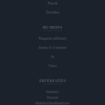
Piacok
Életstílus
HG MEDIA
Magazin-előfizetés
Hamu és Gyémánt
In
Vince
ÉRTÉKESÍTÉS
Hirdetés:
Haszon
hirdetes@kodmedia.hu