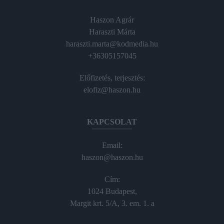
Haszon Agrár
Haraszti Márta
haraszti.marta@kodmedia.hu
+36305157045
Előfizetés, terjesztés:
elofiz@haszon.hu
KAPCSOLAT
Email:
haszon@haszon.hu
Cím:
1024 Budapest,
Margit krt. 5/A, 3. em. 1. a