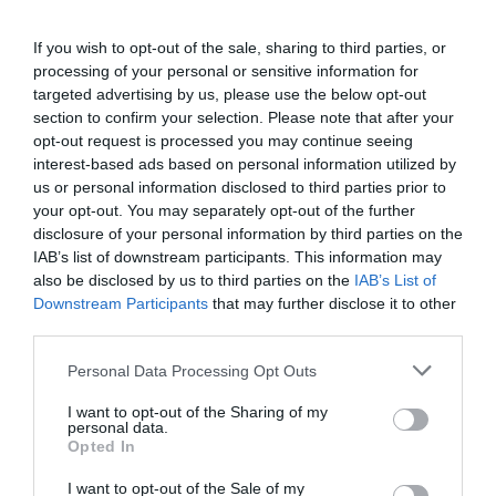
If you wish to opt-out of the sale, sharing to third parties, or
processing of your personal or sensitive information for
targeted advertising by us, please use the below opt-out
section to confirm your selection. Please note that after your
opt-out request is processed you may continue seeing
interest-based ads based on personal information utilized by
us or personal information disclosed to third parties prior to
your opt-out. You may separately opt-out of the further
disclosure of your personal information by third parties on the
IAB’s list of downstream participants. This information may
also be disclosed by us to third parties on the
IAB’s List of
Downstream Participants
that may further disclose it to other
third parties.
Please note that this website/app uses one or more Google
Personal Data Processing Opt Outs
services and may gather and store information including but
not limited to your visit or usage behaviour. You may click to
I want to opt-out of the Sharing of my
personal data.
grant or deny consent to Google and its third-party tags to
Opted In
VILÁG
use your data for below specified purposes in below Google
Ha mindenki hozzáfér, miért fizettek 5 millió
consent section.
I want to opt-out of the Sale of my