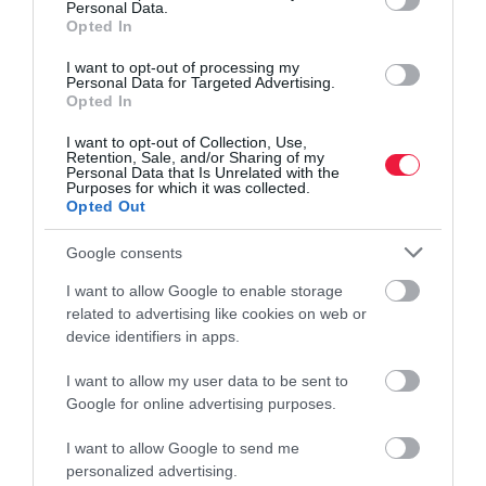
Personal Data.
dollárt a világháló forráskódjáért?
Opted In
A Sotheby's aukciósház árverésre bocsátotta a világháló első,
I want to opt-out of processing my
Personal Data for Targeted Advertising.
eredeti forráskódját, NFT (nem helyettesíthető token) formájában.
Opted In
A digitális „műalkotás" 5,4 millió dollárért, azaz csaknem 1,6
I want to opt-out of Collection, Use,
milliárd…
Retention, Sale, and/or Sharing of my
Personal Data that Is Unrelated with the
Purposes for which it was collected.
Opted Out
Google consents
I want to allow Google to enable storage
related to advertising like cookies on web or
device identifiers in apps.
I want to allow my user data to be sent to
Google for online advertising purposes.
I want to allow Google to send me
personalized advertising.