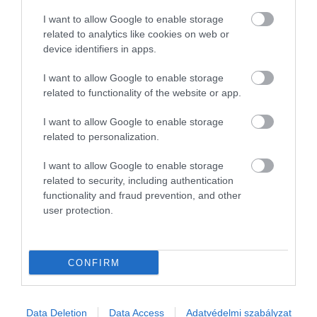
I want to allow Google to enable storage
related to analytics like cookies on web or
device identifiers in apps.
I want to allow Google to enable storage
related to functionality of the website or app.
I want to allow Google to enable storage
related to personalization.
I want to allow Google to enable storage
related to security, including authentication
functionality and fraud prevention, and other
JOG
user protection.
Vigyázz, mihez nyúlsz, önkielégítős álvideókkal
támadnak a zsarolók
CONFIRM
A Nemzetbiztonsági Szakszolgálat Nemzeti Kibervédelmi Intézet
riasztást adott ki az interneten terjedő, magyar nyelvű, zsaroló
levelekkel kapcsolatban. Kormányzati intézményekre támadnak a
Data Deletion
Data Access
Adatvédelmi szabályzat