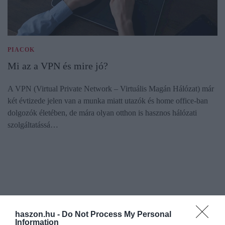
PIACOK
Mi az a VPN és mire jó?
A VPN (Virtual Private Network – Virtuális Magán Hálózat) már
két évtizede jelen van a munka miatt utazók és home office-ban
dolgozók életében, de mára olyan otthon is hasznos hálózati
szolgáltatássá…
haszon.hu -
Do Not Process My Personal
Information