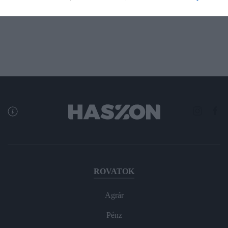
csalók.
ROVATOK
Agrár
Pénz