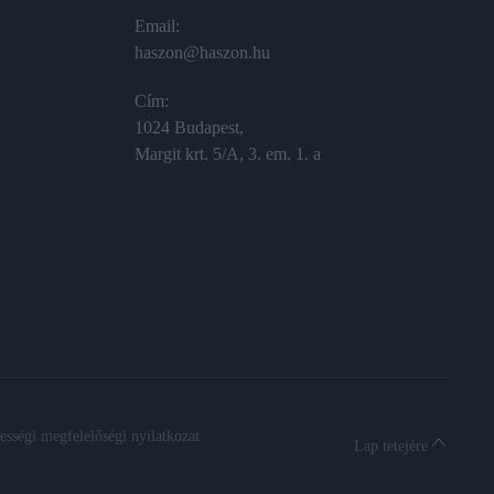
Email:
haszon@haszon.hu
Cím:
1024 Budapest,
Margit krt. 5/A, 3. em. 1. a
sségi megfelelőségi nyilatkozat
Lap tetejére