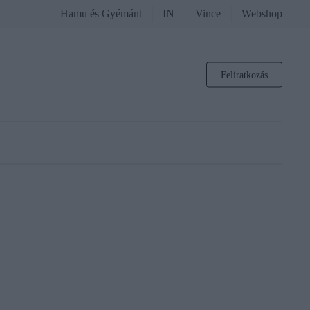
Hamu és Gyémánt
IN
Vince
Webshop
Feliratkozás