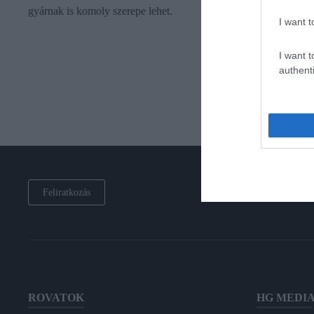
gyárnak is komoly szerepe lehet.
I want t
I want t
authenti
Feliratkozás
ROVATOK
HG MEDI