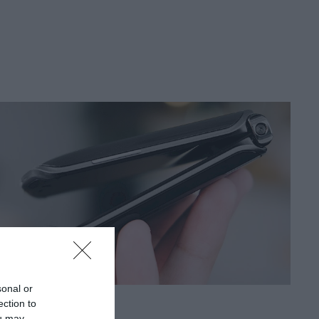
sonal or
ection to
PIACOK
ou may