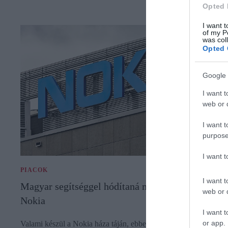
Opted 
I want t
of my P
was col
Opted 
Google 
I want t
web or d
I want t
purpose
I want 
PIACOK
I want t
Magyar segítséggel hódítaná meg újra a világot a
web or d
Nokia
I want t
or app.
Valami készül a Nokia háza táján, ebben pedig egy magyar