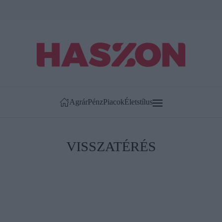
Agrár
Pénz
Piacok
Életstílus
VISSZATÉRÉS