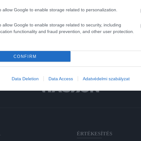
visszatértek: hűek a legendás kivitelhez, de innovatív formában.
o allow Google to enable storage related to personalization.
o allow Google to enable storage related to security, including
cation functionality and fraud prevention, and other user protection.
CONFIRM
Data Deletion
Data Access
Adatvédelmi szabályzat
A
ÉRTÉKESÍTÉS