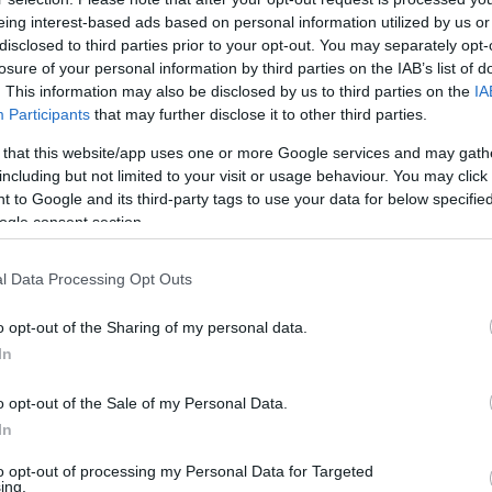
A taxisok űzték el, taxisokkal térne vissza az Uber
eing interest-based ads based on personal information utilized by us or
disclosed to third parties prior to your opt-out. You may separately opt-
losure of your personal information by third parties on the IAB’s list of
. This information may also be disclosed by us to third parties on the
IA
Csaknem 8 évvel a kivonulása után a a visszatérést tervezi az
Participants
that may further disclose it to other third parties.
Uber. A cég sajtóközleménye szerint Magyarország egyik
legnagyobb és legrégebb taxiszolgáltatójával, a Főtaxi-csoporttal
 that this website/app uses one or more Google services and may gath
együttműködve…
including but not limited to your visit or usage behaviour. You may click 
 to Google and its third-party tags to use your data for below specifi
ogle consent section.
l Data Processing Opt Outs
o opt-out of the Sharing of my personal data.
In
o opt-out of the Sale of my Personal Data.
In
to opt-out of processing my Personal Data for Targeted
ing.