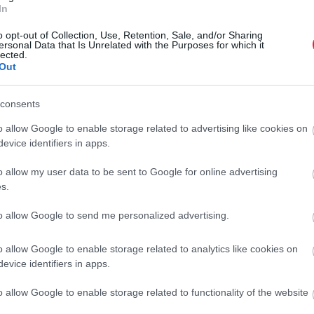
In
o opt-out of Collection, Use, Retention, Sale, and/or Sharing
ersonal Data that Is Unrelated with the Purposes for which it
lected.
Out
consents
o allow Google to enable storage related to advertising like cookies on
evice identifiers in apps.
o allow my user data to be sent to Google for online advertising
s.
to allow Google to send me personalized advertising.
AUTÓ
o allow Google to enable storage related to analytics like cookies on
Visszatértek az Iveco TurboStar kamionok limitált
evice identifiers in apps.
szériás darabjai
o allow Google to enable storage related to functionality of the website
Az ikonikus Iveco TurboStar kamionok limitált szériás darabjai