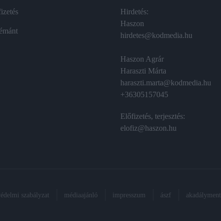
izetés
Hirdetés:
Haszon
émánt
hirdetes@kodmedia.hu
Haszon Agrár
Haraszti Márta
haraszti.marta@kodmedia.hu
+36305157045
Előfizetés, terjesztés:
elofiz@haszon.hu
védelmi szabályzat
médiaajánló
impresszum
ászf
akadálymente