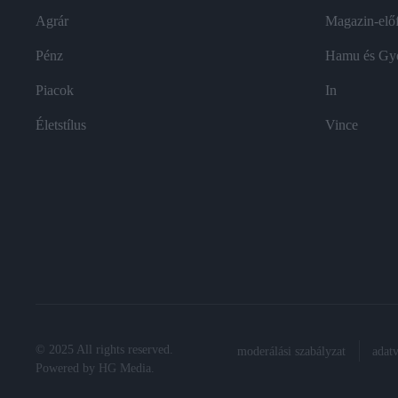
Agrár
Magazin-előf
Pénz
Hamu és Gy
Piacok
In
Életstílus
Vince
© 2025 All rights reserved.
moderálási szabályzat
adat
Powered by
HG Media
.