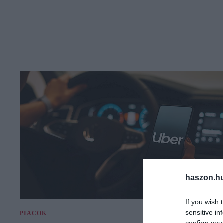
haszon.h
If you wish 
sensitive in
PIACOK
confirm you