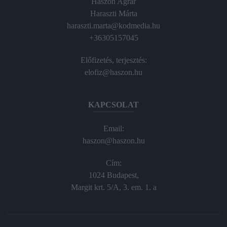
Haszon Agrár
Haraszti Márta
haraszti.marta@kodmedia.hu
+36305157045
Előfizetés, terjesztés:
elofiz@haszon.hu
KAPCSOLAT
Email:
haszon@haszon.hu
Cím:
1024 Budapest,
Margit krt. 5/A, 3. em. 1. a