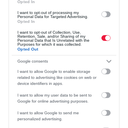
Opted In
Bemutatták az EU hétéves költségvetési tervét
I want to opt-out of processing my
Personal Data for Targeted Advertising.
A magyar kormány már az utolsó pillanatokig csiszolgatott
Opted In
tervezet ismertetése előtt elutasította, elsőre az Európai Parlament
I want to opt-out of Collection, Use,
is így reagált a javaslatra. Tervezetről van szó, amiről az
Retention, Sale, and/or Sharing of my
egyeztetés…
Personal Data that Is Unrelated with the
Purposes for which it was collected.
Opted Out
Google consents
I want to allow Google to enable storage
related to advertising like cookies on web or
device identifiers in apps.
I want to allow my user data to be sent to
Google for online advertising purposes.
I want to allow Google to send me
personalized advertising.