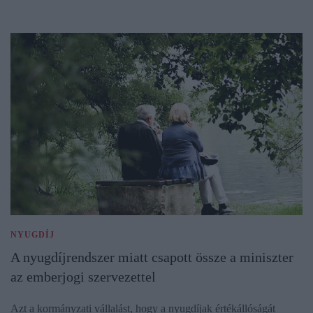
NYUGDÍJ
A nyugdíjrendszer miatt csapott össze a miniszter
az emberjogi szervezettel
Azt a kormányzati vállalást, hogy a nyugdíjak értékállóságát