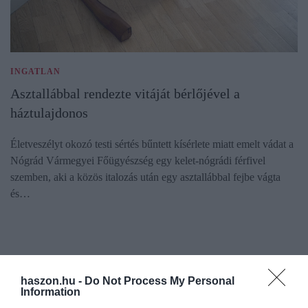
INGATLAN
Asztallábbal rendezte vitáját bérlőjével a
háztulajdonos
Életveszélyt okozó testi sértés bűntett kísérlete miatt emelt vádat a
Nógrád Vármegyei Főügyészség egy kelet-nógrádi férfivel
szemben, aki a közös italozás után egy asztallábbal fejbe vágta
és…
haszon.hu -
Do Not Process My Personal
Information