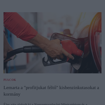
PIACOK
Lemarta a "profitjukat féltő" kisbenzinkutasokat a
kormány
Éles vita alakult ki a Nemzetgazdasági Minisztérium és a