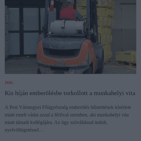
JOG
Kis híján emberölésbe torkollott a munkahelyi vita
A Pest Vármegyei Főügyészség emberölés bűntettének kísérlete
miatt emelt vádat azzal a férfival szemben, aki munkahelyi vita
miatt támadt kollégájára. Az ügy szóváltással indult,
nyelvöltögetéssel…