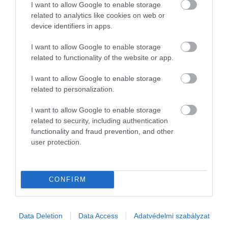
I want to allow Google to enable storage
related to analytics like cookies on web or
device identifiers in apps.
I want to allow Google to enable storage
related to functionality of the website or app.
I want to allow Google to enable storage
related to personalization.
I want to allow Google to enable storage
related to security, including authentication
functionality and fraud prevention, and other
user protection.
PIACOK
A kereskedelmi szövetség összeakaszkodott a
kormánnyal
CONFIRM
Az árréscsökkentés kivezetését javasolja az Országos
Kereskedelmi Szövetség. A szervezet a kormány terveire reagálva
Data Deletion
Data Access
Adatvédelmi szabályzat
azt is közölte, a háztartási- és tisztítószerek bevonását az