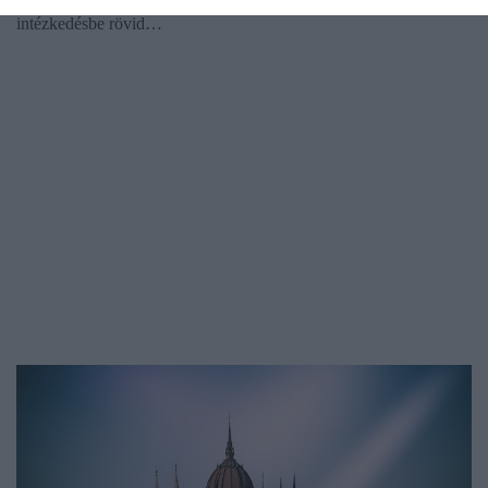
intézkedésbe rövid…