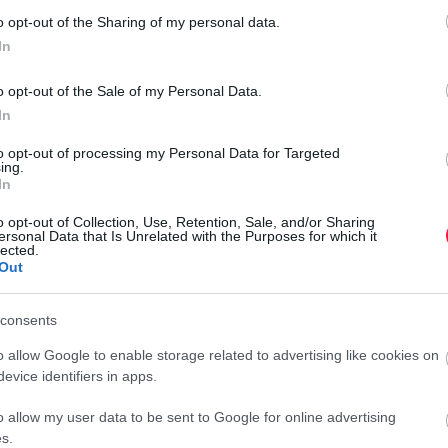
Ennyit bukik a világgazdaság 2050-re, ha nem
o opt-out of the Sharing of my personal data.
fogjuk meg a vizet
In
A világ legnagyobb gazdaságait sújtó aszályok, viharok és heves
o opt-out of the Sale of my Personal Data.
esőzések 5,6 billió dollár veszteséget okozhatnak a globális
In
gazdaságban 2050-re – derül ki egy friss kutatásból.
to opt-out of processing my Personal Data for Targeted
ing.
In
o opt-out of Collection, Use, Retention, Sale, and/or Sharing
ersonal Data that Is Unrelated with the Purposes for which it
lected.
Out
consents
o allow Google to enable storage related to advertising like cookies on
evice identifiers in apps.
o allow my user data to be sent to Google for online advertising
s.