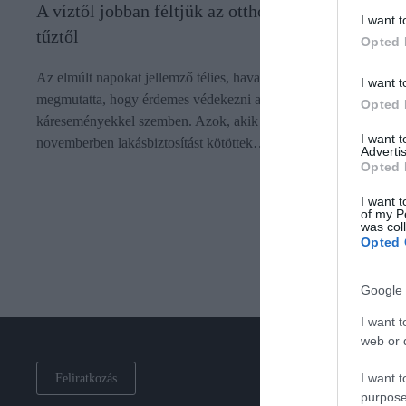
A víztől jobban féltjük az otthonunkat, mint a
I want t
tűztől
Opted 
Az elmúlt napokat jellemző télies, havas időjárás ismét
I want t
megmutatta, hogy érdemes védekezni a különböző
Opted 
káreseményekkel szemben. Azok, akik a Netrisknél
I want 
novemberben lakásbiztosítást kötöttek…
Advertis
Opted 
I want t
of my P
was col
Opted 
Google 
I want t
web or d
I want t
Feliratkozás
purpose