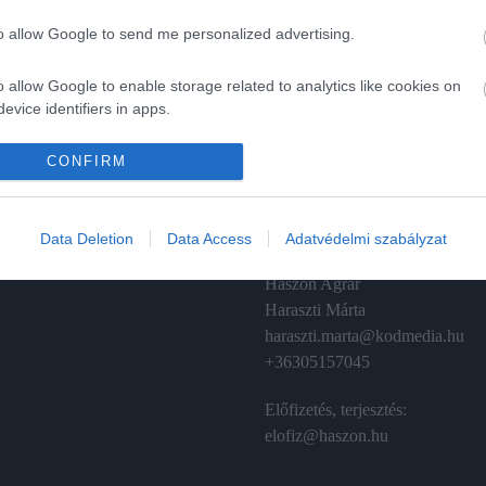
to allow Google to send me personalized advertising.
o allow Google to enable storage related to analytics like cookies on
evice identifiers in apps.
A
ÉRTÉKESÍTÉS
o allow Google to enable storage related to functionality of the website
CONFIRM
izetés
Hirdetés:
Haszon
o allow Google to enable storage related to personalization.
émánt
hirdetes@kodmedia.hu
Data Deletion
Data Access
Adatvédelmi szabályzat
o allow Google to enable storage related to security, including
Haszon Agrár
cation functionality and fraud prevention, and other user protection.
Haraszti Márta
haraszti.marta@kodmedia.hu
+36305157045
Előfizetés, terjesztés:
elofiz@haszon.hu