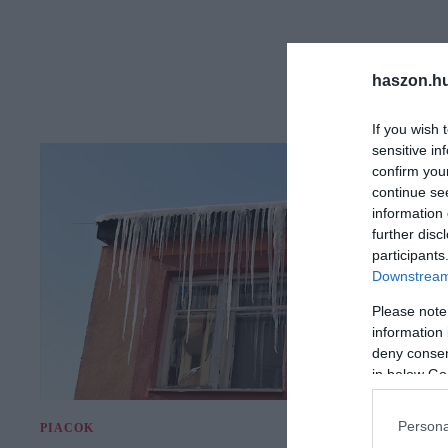
haszon.h
If you wish 
sensitive in
confirm you
continue se
information 
further disc
participants
Downstream 
Please note
information 
deny consent
in below Go
Persona
PIACOK