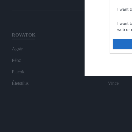
I want 
I want t
web or d
ROVATOK
HG MEDI
I want t
or app.
Agrár
Magazin-előf
I want t
Pénz
Hamu és Gy
Piacok
In
I want t
authenti
Életstílus
Vince