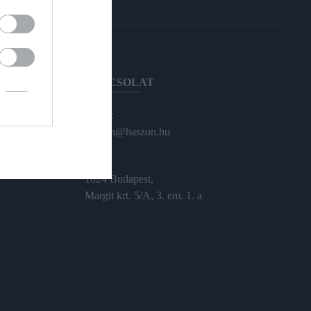
KAPCSOLAT
Email:
haszon@haszon.hu
Cím:
1024 Budapest,
Margit krt. 5/A, 3. em. 1. a