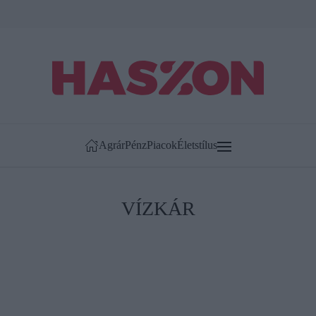
Agrár
Pénz
Piacok
Életstílus
VÍZKÁR