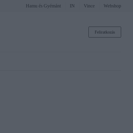
Hamu és Gyémánt
IN
Vince
Webshop
Feliratkozás