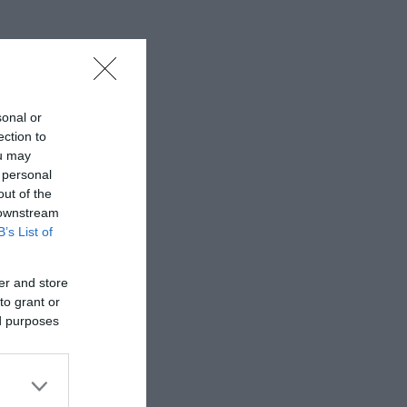
sonal or
ection to
ou may
 personal
out of the
 downstream
B’s List of
er and store
to grant or
ed purposes