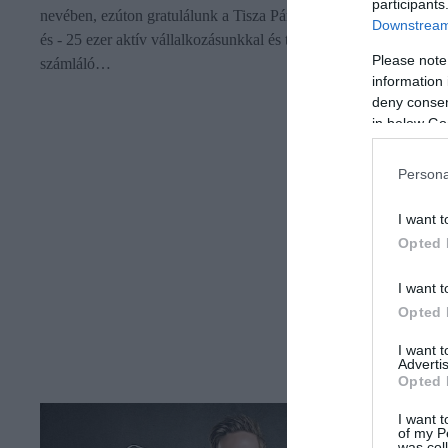
participants
nevében, ezúton gratulálunk a Tisza Párt választási győzelméhez
Downstream 
és - 25 ezer aktív vállalkozásunkkal és több, mint 60 ezer tagot
Please note
számláló…
information 
deny consent
in below Go
Persona
I want t
Opted 
I want t
Opted 
I want 
Advertis
Opted 
I want t
of my P
was col