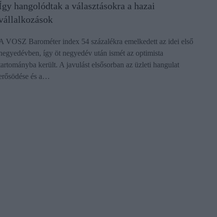
Így hangolódtak a választásokra a hazai
vállalkozások
A VOSZ Barométer index 54 százalékra emelkedett az idei első
negyedévben, így öt negyedév után ismét az optimista
tartományba került. A javulást elsősorban az üzleti hangulat
erősödése és a…