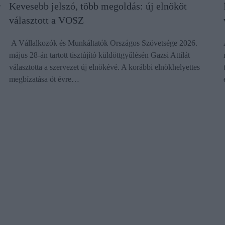
r
Kevesebb jelszó, több megoldás: új elnököt
választott a VOSZ
A Vállalkozók és Munkáltatók Országos Szövetsége 2026.
május 28-án tartott tisztújító küldöttgyűlésén Gazsi Attilát
választotta a szervezet új elnökévé. A korábbi elnökhelyettes
megbízatása öt évre…