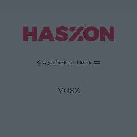
Agrár
Pénz
Piacok
Életstílus
VOSZ