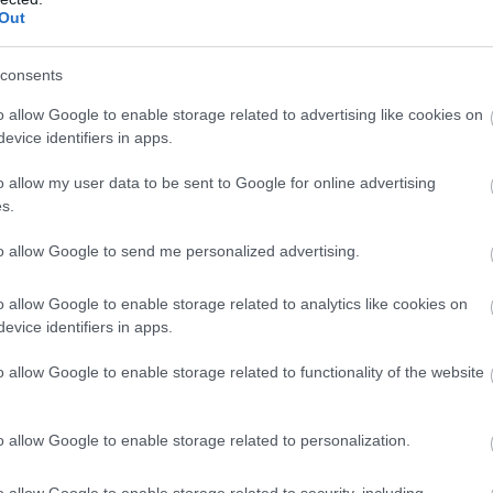
Out
consents
o allow Google to enable storage related to advertising like cookies on
evice identifiers in apps.
o allow my user data to be sent to Google for online advertising
s.
to allow Google to send me personalized advertising.
KERESKEDELEM
Kereskedők ünnepe – Új koncepcióra és a
o allow Google to enable storage related to analytics like cookies on
evice identifiers in apps.
partnerség erősítésére van szükség
o allow Google to enable storage related to functionality of the website
Huszonegyedik alkalommal rendezték meg az Európai
Kereskedelem Napját Budapesten 2025. november 5-én. A
szervező VOSZ a hazai kereskedelmi ágazat helyzetének
o allow Google to enable storage related to personalization.
stratégiai fontosságát és fejlődési…
o allow Google to enable storage related to security, including