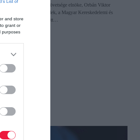
B’s List of
Munkáltatók Országos Szövetsége elnöke, Orbán Viktor
miniszterelnök és Nagy Elek, a Magyar Kereskedelemi és
er and store
Iparkamara elnöke mondott…
to grant or
ed purposes