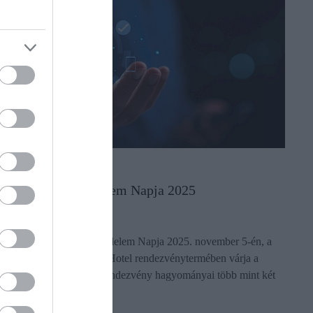
SIKER
Európai Kereskedelem Napja 2025
A XXI. Európai Kereskedelem Napja 2025. november 5-én, a
budapesti Crowne Plaza Hotel rendezvénytermében várja a
szakmai közönséget. A rendezvény hagyományai több mint két
évtizedre nyúlnak vissza.