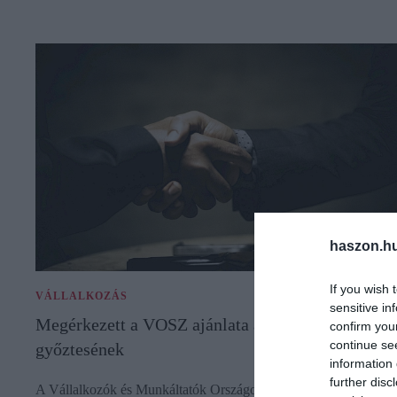
haszon.h
If you wish 
VÁLLALKOZÁS
sensitive in
Megérkezett a VOSZ ajánlata a választás
confirm you
continue se
győztesének
information 
further disc
A Vállalkozók és Munkáltatók Országos Szövetsége (VOSZ)