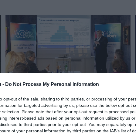
u -
Do Not Process My Personal Information
to opt-out of the sale, sharing to third parties, or processing of your per
GAZDASÁG
formation for targeted advertising by us, please use the below opt-out s
VOSZ Barométer: ebben látják a gazdaság egyik
r selection. Please note that after your opt-out request is processed y
eing interest-based ads based on personal information utilized by us or
fő problémáját a kkv-k
disclosed to third parties prior to your opt-out. You may separately opt-
losure of your personal information by third parties on the IAB’s list of
A kkv-szektor két éve tartós alkalmazkodási pályára állt, a