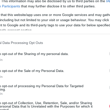
. This information may also be disclosed by us to third parties on the
IA
kedvezőtlen makrofeltételek közepette a működőképesség
Participants
that may further disclose it to other third parties.
fenntartására rendezkedtek be a vállalkozások, akik szerint a
 that this website/app uses one or more Google services and may gath
kiszámíthatatlanság…
including but not limited to your visit or usage behaviour. You may click 
 to Google and its third-party tags to use your data for below specifi
ogle consent section.
l Data Processing Opt Outs
o opt-out of the Sharing of my personal data.
In
o opt-out of the Sale of my Personal Data.
In
to opt-out of processing my Personal Data for Targeted
ing.
In
o opt-out of Collection, Use, Retention, Sale, and/or Sharing
ersonal Data that Is Unrelated with the Purposes for which it
lected.