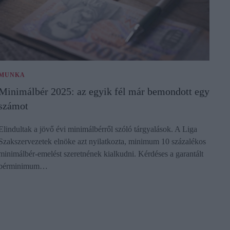
MUNKA
Minimálbér 2025: az egyik fél már bemondott egy
számot
Elindultak a jövő évi minimálbérről szóló tárgyalások. A Liga
Szakszervezetek elnöke azt nyilatkozta, minimum 10 százalékos
minimálbér-emelést szeretnének kialkudni. Kérdéses a garantált
bérminimum…