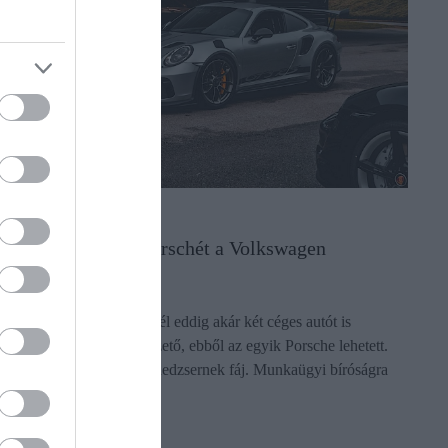
AUTÓ
Kihúzták a céges Porschét a Volkswagen
menedzserei alól
A Volkswagen konszernnél eddig akár két céges autót is
használhatott egy felsővezető, ebből az egyik Porsche lehetett.
Ennek vége, ami 200 menedzsernek fáj. Munkaügyi bíróságra
mentek.