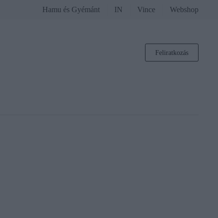
Hamu és Gyémánt
IN
Vince
Webshop
Feliratkozás