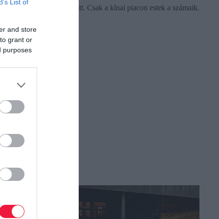
B’s List of
A összes értékesítése is nőtt. Csak a kínai piacon estek a számaik.
er and store
to grant or
ed purposes