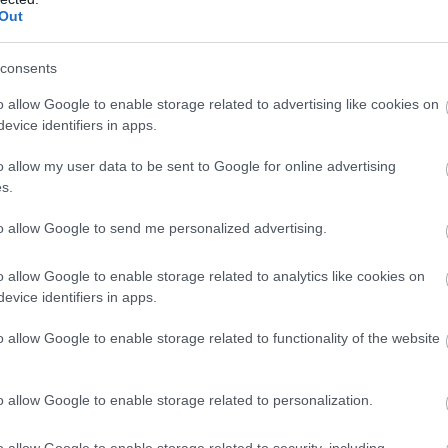
Out
consents
o allow Google to enable storage related to advertising like cookies on
evice identifiers in apps.
o allow my user data to be sent to Google for online advertising
s.
AUTÓ
to allow Google to send me personalized advertising.
Leáll a legendás Volkswagen-modell európai
gyártása
o allow Google to enable storage related to analytics like cookies on
evice identifiers in apps.
Miután tíz év alatt megfeleződtek a Polo eladásai ezen a piacon,
o allow Google to enable storage related to functionality of the website
a Volkswagen megszünteti az európai gyártást a pamplonai
gyárban. A legendás városi autóból 40 év alatt a spanyol
városban csaknem 8,5…
o allow Google to enable storage related to personalization.
o allow Google to enable storage related to security, including