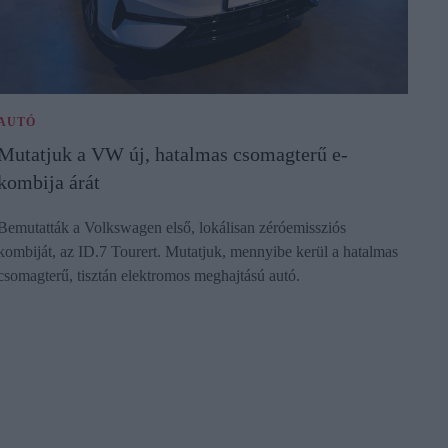
AUTÓ
Mutatjuk a VW új, hatalmas csomagterű e-
kombija árát
Bemutatták a Volkswagen első, lokálisan zéróemissziós
kombiját, az ID.7 Tourert. Mutatjuk, mennyibe kerül a hatalmas
csomagterű, tisztán elektromos meghajtású autó.