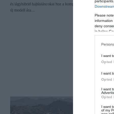
participants
és lágyhibrid hajtásláncokat hoz a kompakt SUV kategóriába. A
Downstream 
új modell ára…
Please note
information 
deny consent
in below Go
Persona
I want t
Opted 
I want t
Opted 
I want 
Advertis
Opted 
I want t
of my P
was col