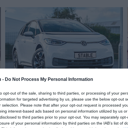
u -
Do Not Process My Personal Information
AUTÓ
to opt-out of the sale, sharing to third parties, or processing of your per
Több lóerőt kaphatnak a VW tulajdonosok, ha
formation for targeted advertising by us, please use the below opt-out s
havonta előfizetnek
r selection. Please note that after your opt-out request is processed y
eing interest-based ads based on personal information utilized by us or
disclosed to third parties prior to your opt-out. You may separately opt-
Újdonság a Volkswagentől: a német gyártó az ID-3-as
losure of your personal information by third parties on the IAB’s list of
t
villanyautó egyes modelljeit 204-ről 231 lóerősre növeli, ha a