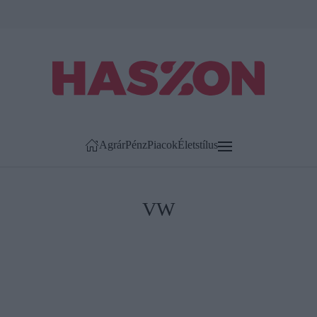
Agrár
Pénz
Piacok
Életstílus
VW