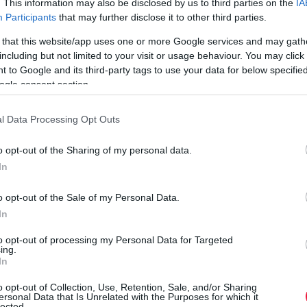
. This information may also be disclosed by us to third parties on the
IA
z
tulajdonos előfizet rá. Tehát utólag növelhető az autó
Participants
that may further disclose it to other third parties.
teljesítménye.
 that this website/app uses one or more Google services and may gath
including but not limited to your visit or usage behaviour. You may click 
 to Google and its third-party tags to use your data for below specifi
ogle consent section.
l Data Processing Opt Outs
o opt-out of the Sharing of my personal data.
In
o opt-out of the Sale of my Personal Data.
In
to opt-out of processing my Personal Data for Targeted
ing.
In
o opt-out of Collection, Use, Retention, Sale, and/or Sharing
ersonal Data that Is Unrelated with the Purposes for which it
lected.