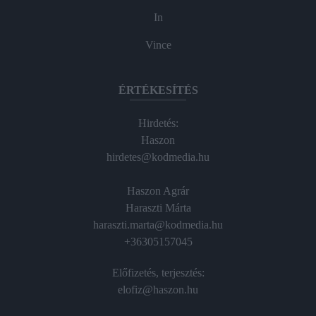
In
Vince
ÉRTÉKESÍTÉS
Hirdetés:
Haszon
hirdetes@kodmedia.hu
Haszon Agrár
Haraszti Márta
haraszti.marta@kodmedia.hu
+36305157045
Előfizetés, terjesztés:
elofiz@haszon.hu