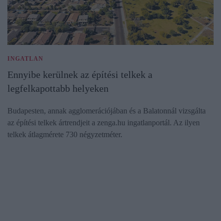
INGATLAN
Ennyibe kerülnek az építési telkek a
legfelkapottabb helyeken
Budapesten, annak agglomerációjában és a Balatonnál vizsgálta
az építési telkek ártrendjeit a zenga.hu ingatlanportál. Az ilyen
telkek átlagmérete 730 négyzetméter.