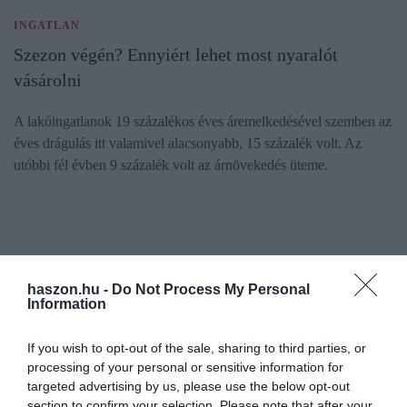
INGATLAN
Szezon végén? Ennyiért lehet most nyaralót
vásárolni
A lakóingatlanok 19 százalékos éves áremelkedésével szemben az
éves drágulás itt valamivel alacsonyabb, 15 százalék volt. Az
utóbbi fél évben 9 százalék volt az árnövekedés üteme.
haszon.hu -
Do Not Process My Personal
Information
If you wish to opt-out of the sale, sharing to third parties, or
processing of your personal or sensitive information for
targeted advertising by us, please use the below opt-out
section to confirm your selection. Please note that after your