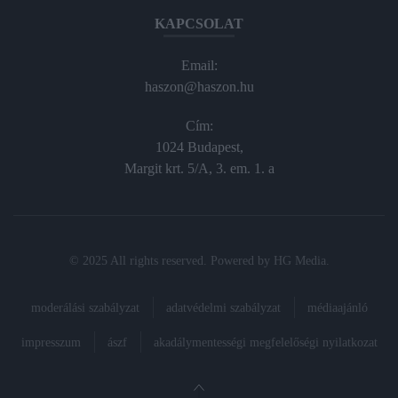
KAPCSOLAT
Email:
haszon@haszon.hu
Cím:
1024 Budapest,
Margit krt. 5/A, 3. em. 1. a
© 2025 All rights reserved. Powered by
HG Media
.
moderálási szabályzat
adatvédelmi szabályzat
médiaajánló
impresszum
ászf
akadálymentességi megfelelőségi nyilatkozat