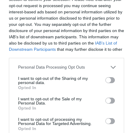
opt-out request is processed you may continue seeing
interest-based ads based on personal information utilized by
us or personal information disclosed to third parties prior to
your opt-out. You may separately opt-out of the further
disclosure of your personal information by third parties on the
IAB’s list of downstream participants. This information may
also be disclosed by us to third parties on the
IAB’s List of
Downstream Participants
that may further disclose it to other
third parties.
Please note that this website/app uses one or more Google
Personal Data Processing Opt Outs
services and may gather and store information including but
not limited to your visit or usage behaviour. You may click to
I want to opt-out of the Sharing of my
personal data.
grant or deny consent to Google and its third-party tags to
Opted In
use your data for below specified purposes in below Google
consent section.
I want to opt-out of the Sale of my
ALBÉRLET
Personal Data.
Opted In
Meglepetés a fővárosi albérletpiacon
I want to opt-out of processing my
Nem hozott egyelőre fordulatot az Otthon Start program az
Personal Data for Targeted Advertising.
Opted In
albérletpiacon: szeptember első két hetében nem csökkentek,