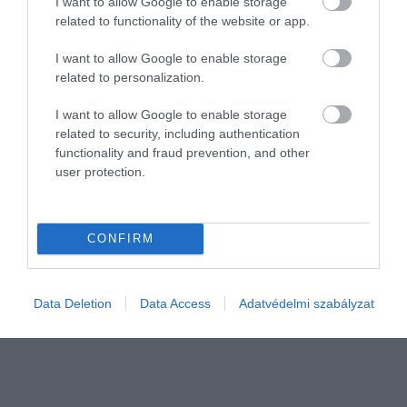
I want to allow Google to enable storage
related to functionality of the website or app.
I want to allow Google to enable storage
related to personalization.
I want to allow Google to enable storage
related to security, including authentication
functionality and fraud prevention, and other
user protection.
INGATLAN
Tömegek bújják a lakáshirdetéseket: készülnek a
rohamra
CONFIRM
Július utolsó hetében 2 százalékkal többen kerestek ingatlant, mint
az eddigi rekorder, január második hetében – derül ki a zenga.hu
Data Deletion
Data Access
Adatvédelmi szabályzat
ingatlankereső portál adataiból. Az Otthon Start program és az…