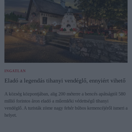
INGATLAN
Eladó a legendás tihanyi vendéglő, ennyiért vihető
A község központjában, alig 200 méterre a bencés apátságtól 580
millió forintos áron eladó a műemléki védettségű tihanyi
vendéglő. A turisták zöme nagy fehér búbos kemencéjéről ismeri a
helyet.