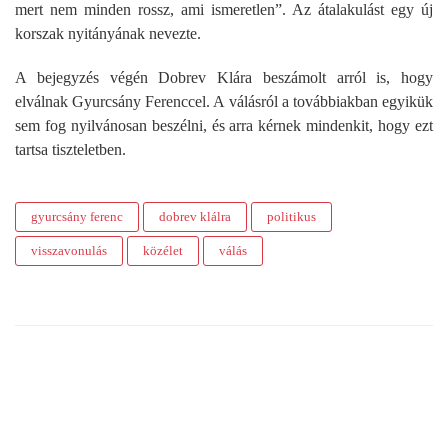
mert nem minden rossz, ami ismeretlen”. Az átalakulást egy új
korszak nyitányának nevezte.
A bejegyzés végén Dobrev Klára beszámolt arról is, hogy
elválnak Gyurcsány Ferenccel. A válásról a továbbiakban egyikük
sem fog nyilvánosan beszélni, és arra kérnek mindenkit, hogy ezt
tartsa tiszteletben.
gyurcsány ferenc
dobrev klálra
politikus
visszavonulás
közélet
válás