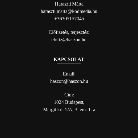
Haraszti Márta
haraszti.marta@kodmedia.hu
+36305157045
Előfizetés, terjesztés:
elofiz@haszon.hu
KAPCSOLAT
Email:
haszon@haszon.hu
Cím:
1024 Budapest,
Margit krt. 5/A, 3. em. 1. a