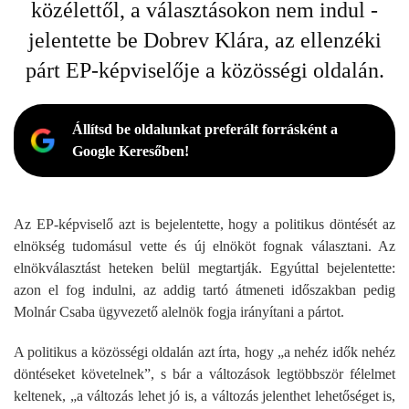
közélettől, a választásokon nem indul -
jelentette be Dobrev Klára, az ellenzéki
párt EP-képviselője a közösségi oldalán.
Állítsd be oldalunkat preferált forrásként a
Google Keresőben!
Az EP-képviselő azt is bejelentette, hogy a politikus döntését az
elnökség tudomásul vette és új elnököt fognak választani. Az
elnökválasztást heteken belül megtartják. Egyúttal bejelentette:
azon el fog indulni, az addig tartó átmeneti időszakban pedig
Molnár Csaba ügyvezető alelnök fogja irányítani a pártot.
A politikus a közösségi oldalán azt írta, hogy „a nehéz idők nehéz
döntéseket követelnek”, s bár a változások legtöbbször félelmet
keltenek, „a változás lehet jó is, a változás jelenthet lehetőséget is,