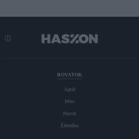
ROVATOK
Agrár
Pénz
Piacok
Életstílus