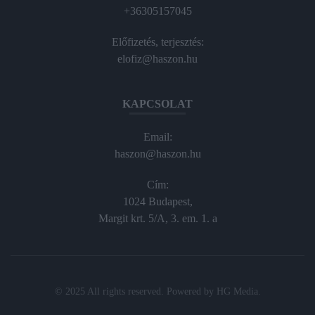
+36305157045
Előfizetés, terjesztés:
elofiz@haszon.hu
KAPCSOLAT
Email:
haszon@haszon.hu
Cím:
1024 Budapest,
Margit krt. 5/A, 3. em. 1. a
© 2025 All rights reserved. Powered by
HG Media
.