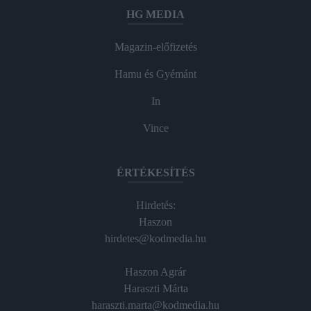
HG MEDIA
Magazin-előfizetés
Hamu és Gyémánt
In
Vince
ÉRTÉKESÍTÉS
Hirdetés:
Haszon
hirdetes@kodmedia.hu
Haszon Agrár
Haraszti Márta
haraszti.marta@kodmedia.hu