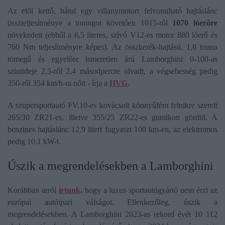
Az elöl kettő, hátul egy villanymotort felvonultató hajtáslánc
összteljesítménye a tuningot követően 1015-ről
1070 lóerőre
növekedett (ebből a 6,5 literes, szívó V12-es motor 880 lóerő és
760 Nm teljesítményre képes). Az összkerék-hajtású, 1,8 tonna
tömegű és egyelőre ismeretlen árú Lamborghini 0-100-as
szintideje 2,5-ről 2,4 másodpercre olvadt, a végsebesség pedig
350-ről 354 km/h-ra nőtt - írja a
HVG
.
A szupersportautó FV.10-es kovácsolt könnyűfém felnikre szerelt
265/30 ZR21-es, illetve 355/25 ZR22-es gumikon gördül. A
benzines hajtáslánc 12.9 litert fogyaszt 100 km-en, az elektromos
pedig 10.1 kW-t.
Úszik a megrendelésekben a Lamborghini
Korábban arról
írtunk,
hogy a luxus sportautógyártó nem érzi az
európai autóipari válságot. Ellenkezőleg, úszik a
megrendelésekben. A Lamborghini 2023-as rekord évét 10 112