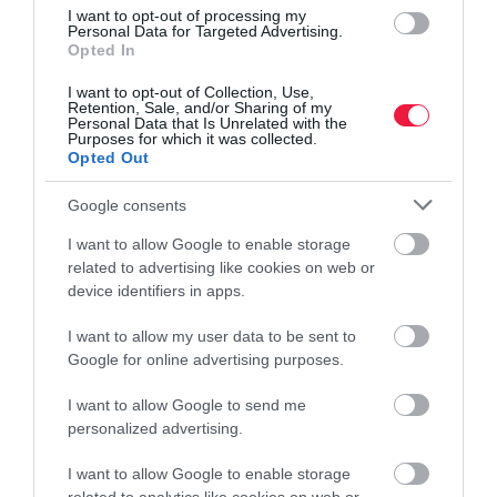
I want to opt-out of processing my
Personal Data for Targeted Advertising.
Opted In
I want to opt-out of Collection, Use,
Retention, Sale, and/or Sharing of my
Personal Data that Is Unrelated with the
Purposes for which it was collected.
Opted Out
Google consents
I want to allow Google to enable storage
related to advertising like cookies on web or
device identifiers in apps.
FOGYASZTÓVÉDELEM
I want to allow my user data to be sent to
Megvan a vizsgálat eredménye a telitalálat-
Google for online advertising purposes.
záporos szerencsehétről - Frissítve
I want to allow Google to send me
personalized advertising.
A Szabályozott Tevékenységek Felügyeleti Hatósága 10 millió
forint közigazgatási bírságot szabott ki a Szerencsejáték Zrt.-re,
I want to allow Google to enable storage
mert a társaság az év 16. játékhetén lebonyolított Skandináv