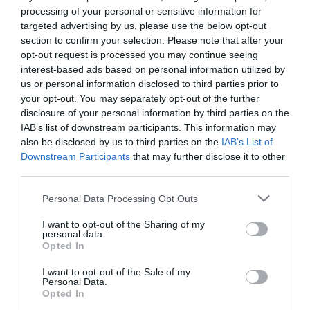
Wallace megfutotta a hivatalosan mért világcsúcsot, egy körre a
processing of your personal or sensitive information for
vevőt is elvitte az autón.
targeted advertising by us, please use the below opt-out
section to confirm your selection. Please note that after your
opt-out request is processed you may continue seeing
interest-based ads based on personal information utilized by
sportautó
luxus
lamborghini
revuelto
rekord
us or personal information disclosed to third parties prior to
your opt-out. You may separately opt-out of the further
disclosure of your personal information by third parties on the
IAB’s list of downstream participants. This information may
also be disclosed by us to third parties on the
IAB’s List of
Downstream Participants
that may further disclose it to other
third parties.
Please note that this website/app uses one or more Google
Personal Data Processing Opt Outs
services and may gather and store information including but
not limited to your visit or usage behaviour. You may click to
I want to opt-out of the Sharing of my
personal data.
grant or deny consent to Google and its third-party tags to
Opted In
use your data for below specified purposes in below Google
consent section.
I want to opt-out of the Sale of my
Personal Data.
Opted In