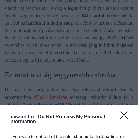
eladott autóval zárta, de valószínű, hogy 2024-ben még ezt is
sikerült túlszárnyalnia. A cég a legutóbbi publikus adatok szerint
tavaly szeptember végével bezárólag
8411 autót
értékesítettek,
ami
8,6 százalékkal haladja meg
az előző év azonos időszakát.
A Lamborghini új zászlóshajóját, a Revueltót óriási felhajtás
övezi. A várakozási idő a két évet is meghaladja
, 2027 elejével
számolhat az, aki most rendel. A már csak plug-in hibrid hajtással
kapható Urusra ennél kevesebbet kell várni, de 2026 előtt nem
érkezik meg az új autója a most vásárlónak.
Ez most a világ leggyorsabb cabriója
Ha már luxusautó, akkor íme egy sebességi rekord. Tavaly
novemberben
453,91 km/órás
sebességi rekordot állított fel a
cabriók között a
Bugatti W16 Mistral
World Record Carral. Egy
tehetős Bugatti-rajongó indiai tulajdonos 14 millió eurót, azaz
haszon.hu -
Do Not Process My Personal
5,74 milliárd forintot
fizetett azért, hogy ezt az autót megépítse a
Information
gyár neki. Ezért az összegért a Bugatti még abba is belement,
hogy az ügyfél jelen legyen a rekordkísérletnél. Sőt, miután Andy
If you wish to opt-out of the sale, sharing to third parties, or