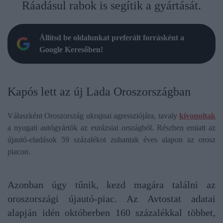
Ráadásul rabok is segítik a gyártását.
Állítsd be oldalunkat preferált forrásként a
Google Keresőben!
Kapós lett az új Lada Oroszországban
Válaszként Oroszország ukrajnai agressziójára, tavaly
kivonultak
a nyugati autógyártók az eurázsiai országból. Részben emiatt az
újautó-eladások 59 százalékot zuhantak éves alapon az orosz
piacon.
Azonban úgy tűnik, kezd magára találni az
oroszországi újautó-piac. Az Avtostat adatai
alapján idén októberben 160 százalékkal többet,