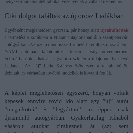
kényszermunkára ítélt rabokat vezényeltek a vállalat üzemeibe.
Ciki dolgot találtak az új orosz Ladákban
Egyébként meglehetősen gyorsan, pár hónap alatt
újraindították
a termelést a korábban a Nissan tulajdonában álló szentpétervári
autógyárban. Az üzem mindössze 1 rubelért került az orosz állami
NAMI autóipari kutatóintézet kezére tavaly novemberben.
Februárban ők adták át a gyárat a szintén a tulajdonukban lévő
Ladának. Az „új” Lada X-Cross 5-ös ezen a telephelyükön
debütált, és várhatóan további modellek is követni fogják.
A képlet meglehetősen egyszerű, hogyan voltak
képesek ennyire rövid idő alatt egy ”új” autót
”megalkotni” és ”legyártani” az éppen csak
újrainduló autógyárban. Gyakorlatilag Kínából
vásárolt autókat címkéznek át (azt sem