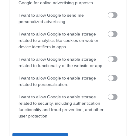
Google for online advertising purposes.
I want to allow Google to send me
personalized advertising.
I want to allow Google to enable storage
related to analytics like cookies on web or
device identifiers in apps.
FIATALOK VÉDELME
I want to allow Google to enable storage
Vége a fiatalok energiaitalozásának a
related to functionality of the website or app.
szigetországban
I want to allow Google to enable storage
related to personalization.
Angliában 2027 áprilisától nem vásárolhatnak magas
koffeintartalmú energiaitalt a 16 év alattiak. A tilalom az üzletekre,
I want to allow Google to enable storage
az automatákra és az internetes értékesítésre is kiterjed,
related to security, including authentication
functionality and fraud prevention, and other
megszegéséért…
user protection.