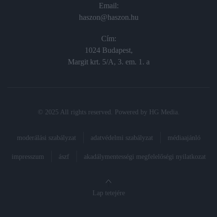
Email:
haszon@haszon.hu
Cím:
1024 Budapest,
Margit krt. 5/A, 3. em. 1. a
© 2025 All rights reserved. Powered by
HG Media
.
moderálási szabályzat
adatvédelmi szabályzat
médiaajánló
impresszum
ászf
akadálymentességi megfelelőségi nyilatkozat
Lap tetejére