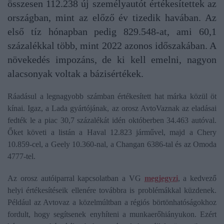
összesen 112.238 új személyautót értékesítettek az
országban, mint az előző év tizedik havában. Az
első tíz hónapban pedig 829.548-at, ami 60,1
százalékkal több, mint 2022 azonos időszakában. A
növekedés impozáns, de ki kell emelni, nagyon
alacsonyak voltak a bázisértékek.
Ráadásul a legnagyobb számban értékesített hat márka közül öt
kínai. Igaz, a Lada gyártójának, az orosz AvtoVaznak az eladásai
fedték le a piac 30,7 százalékát idén októberben 34.463 autóval.
Őket követi a listán a Haval 12.823 járművel, majd a Chery
10.859-cel, a Geely 10.360-nal, a Changan 6386-tal és az Omoda
4777-tel.
Az orosz autóiparral kapcsolatban a VG
megjegyzi
, a kedvező
helyi értékesítéseik ellenére továbbra is problémákkal küzdenek.
Például az Avtovaz a közelmúltban a régiós börtönhatóságokhoz
fordult, hogy segítsenek enyhíteni a munkaerőhiányukon. Ezért