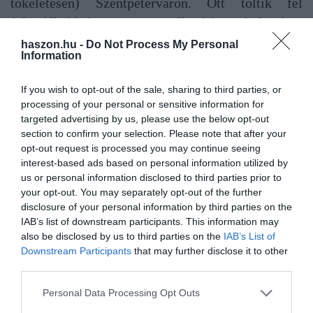
tökéletesen) Szentpéterváron. Ott töltik fel
folyadékokkal, programozzák fel a kulcsokat,
valamint gravírozzák rá az alvázszámot.
haszon.hu -
Do Not Process My Personal
Information
A Lada márkajelét a hűtőrácsra csavarozzák. Azonban a
If you wish to opt-out of the sale, sharing to third parties, or
kereskedői telepen készült fotók alapján nem sikerült levenniük a
processing of your personal or sensitive information for
kínai autómárkajeleket a belterekről. Azokat továbbra is a FAW
targeted advertising by us, please use the below opt-out
Bestune T77 eredeti jelzései díszítik, ami nem is új modell (az
section to confirm your selection. Please note that after your
erről készült képeket
ezen a linken
nézheted meg).
opt-out request is processed you may continue seeing
interest-based ads based on personal information utilized by
Így az oroszok önálló autógyártásáról szóló bejelentések kissé
us or personal information disclosed to third parties prior to
túlzásnak tűnnek. Igaz, várhatóan a Bestune később kevésbé
your opt-out. You may separately opt-out of the further
összeszerelt autókat fog küldeni. 2024-re tervezi az alváz- és
disclosure of your personal information by third parties on the
IAB’s list of downstream participants. This information may
fényezőüzem újraindítását a Lada. Azután csak alkatrészek és
also be disclosed by us to third parties on the
IAB’s List of
alkatrészegységek szállítására készülnek Kínából.
Downstream Participants
that may further disclose it to other
third parties.
autó
eladás
gyártás
kína
lada
orosz
Please note that this website/app uses one or more Google
Personal Data Processing Opt Outs
services and may gather and store information including but
oroszország
piac