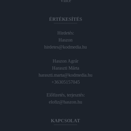
Vince
ÉRTÉKESÍTÉS
Hirdetés:
Haszon
hirdetes@kodmedia.hu
Haszon Agrár
Haraszti Márta
haraszti.marta@kodmedia.hu
+36305157045
Előfizetés, terjesztés:
elofiz@haszon.hu
KAPCSOLAT