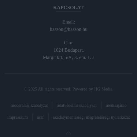
KAPCSOLAT
Email:
haszon@haszon.hu
Cím:
1024 Budapest,
Margit krt. 5/A, 3. em. 1. a
© 2025 All rights reserved. Powered by
HG Media
.
moderálási szabályzat
adatvédelmi szabályzat
médiaajánló
impresszum
ászf
akadálymentességi megfelelőségi nyilatkozat