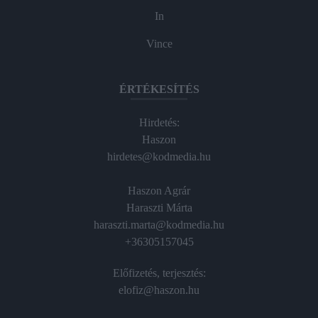
In
Vince
ÉRTÉKESÍTÉS
Hirdetés:
Haszon
hirdetes@kodmedia.hu
Haszon Agrár
Haraszti Márta
haraszti.marta@kodmedia.hu
+36305157045
Előfizetés, terjesztés:
elofiz@haszon.hu