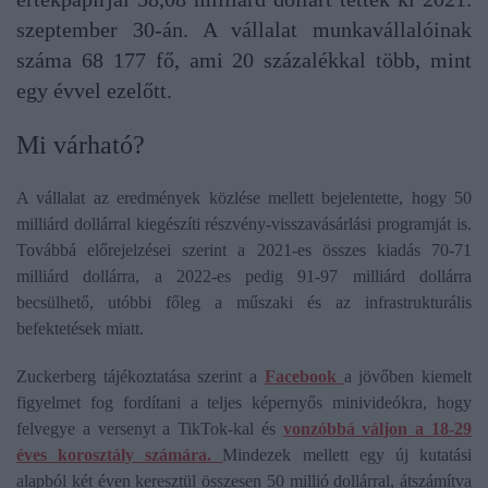
szeptember 30-án. A vállalat munkavállalóinak
száma 68 177 fő, ami 20 százalékkal több, mint
egy évvel ezelőtt.
Mi várható?
A vállalat az eredmények közlése mellett bejelentette, hogy 50
milliárd dollárral kiegészíti részvény-visszavásárlási programját is.
Továbbá előrejelzései szerint a 2021-es összes kiadás 70-71
milliárd dollárra, a 2022-es pedig 91-97 milliárd dollárra
becsülhető, utóbbi főleg a műszaki és az infrastrukturális
befektetések miatt.
Zuckerberg tájékoztatása szerint a
Facebook
a jövőben kiemelt
figyelmet fog fordítani a teljes képernyős minivideókra, hogy
felvegye a versenyt a TikTok-kal és
vonzóbbá váljon a 18-29
éves korosztály számára.
Mindezek mellett egy új kutatási
alapból két éven keresztül összesen 50 millió dollárral, átszámítva