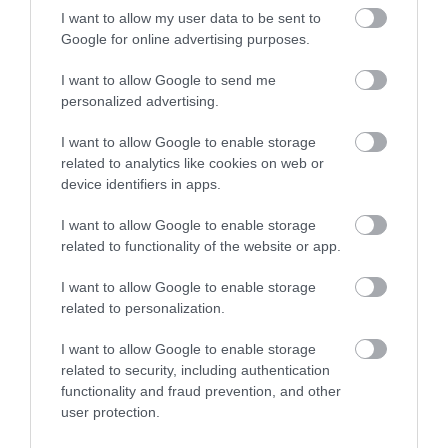
I want to allow my user data to be sent to
Google for online advertising purposes.
I want to allow Google to send me
personalized advertising.
I want to allow Google to enable storage
related to analytics like cookies on web or
PÉNZ
device identifiers in apps.
Így bukhatod el az erős forint előnyét külföldi
I want to allow Google to enable storage
vásárláskor
related to functionality of the website or app.
Július 9-én 358,33 forint volt 1 euró középárfolyamon.
I want to allow Google to enable storage
Összehasonlításként: idén április 2-án még 383,63 forintot ért egy
related to personalization.
euró. Az erős forint sokakat gondolkoztat el, érdemes-e a
szomszédos…
I want to allow Google to enable storage
related to security, including authentication
functionality and fraud prevention, and other
user protection.