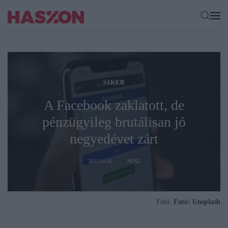
SIKER
A Facebook zaklatott, de
pénzügyileg brutálisan jó
negyedévet zárt
2021-10-26
PÉNZ
Fotó:
Fotó: Unsplash