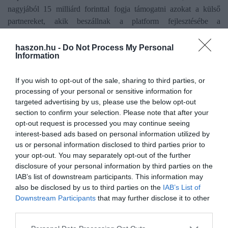
nagyjából 15 milliárd forinttal fogja támogatni azokat a külső
partnereket, akik beszállnak a platform fejlesztésébe a
metaverzum
megalkotása érdekében. Utóbbi szerves részét
képezik a virtuális és a kiterjesztett valóságra alapuló eszközök,
haszon.hu -
Do Not Process My Personal
Information
amelyek korszerűsítésére egy külön divíziót is létre hozott a cég.
Zuckerbergék nagyjából 10 milliárd dollárt különítettek el a
If you wish to opt-out of the sale, sharing to third parties, or
Facebook Reality Labs részére csak az idei év folyamán. Az
processing of your personal or sensitive information for
alapító figyelmeztette a részvényeseket, hogy a minivideók és a
targeted advertising by us, please use the below opt-out
metaverzum fejlesztése nem hónapokat, hanem éveket fog
section to confirm your selection. Please note that after your
igénybe venni.
opt-out request is processed you may continue seeing
interest-based ads based on personal information utilized by
Mindenesetre az eredmények azt jelzik, hogy a felhasználókat és a
us or personal information disclosed to third parties prior to
befektetőket különösebben nem érdekli, hogy milyen
your opt-out. You may separately opt-out of the further
üzletpolitikával és vállalati kultúrával működik a cég.
disclosure of your personal information by third parties on the
IAB’s list of downstream participants. This information may
also be disclosed by us to third parties on the
IAB’s List of
Downstream Participants
that may further disclose it to other
facebook
metaverzum
negyedéves jelentés
bevétel
third parties.
nyereség
felhasználói bázis
Please note that this website/app uses one or more Google