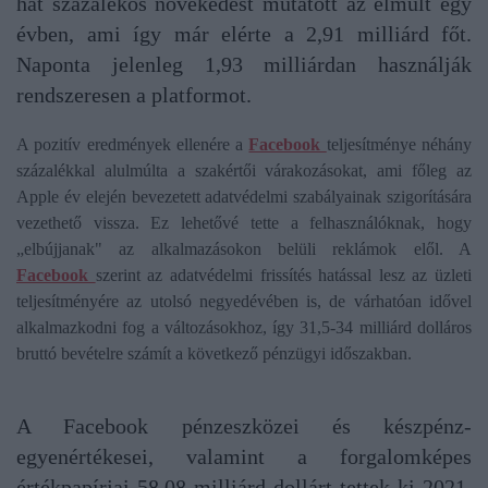
hat százalékos növekedést mutatott az elmúlt egy
évben, ami így már elérte a 2,91 milliárd főt.
Naponta jelenleg 1,93 milliárdan használják
rendszeresen a platformot.
A pozitív eredmények ellenére a
Facebook
teljesítménye néhány
százalékkal alulmúlta a szakértői várakozásokat, ami főleg az
Apple év elején bevezetett adatvédelmi szabályainak szigorítására
vezethető vissza. Ez lehetővé tette a felhasználóknak, hogy
„elbújjanak" az alkalmazásokon belüli reklámok elől. A
Facebook
szerint az adatvédelmi frissítés hatással lesz az üzleti
teljesítményére az utolsó negyedévében is, de várhatóan idővel
alkalmazkodni fog a változásokhoz, így 31,5-34 milliárd dolláros
bruttó bevételre számít a következő pénzügyi időszakban.
A Facebook pénzeszközei és készpénz-
egyenértékesei, valamint a forgalomképes
értékpapírjai 58,08 milliárd dollárt tettek ki 2021.