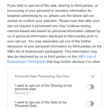
Infláció fölött: ezek most a legvonzóbb betéti
If you wish to opt-out of the sale, sharing to third parties, or
kamatok
processing of your personal or sensitive information for
Kaphatsz-e hitelt, ha készpénzben kapod a
targeted advertising by us, please use the below opt-out
section to confirm your selection. Please note that after your
fizetésed?
opt-out request is processed you may continue seeing
Így tolta meg az Otthon Start a lakáshitelpiacot
interest-based ads based on personal information utilized by
us or personal information disclosed to third parties prior to
your opt-out. You may separately opt-out of the further
ház
hitel
Otthon Start
lakás
bank
disclosure of your personal information by third parties on the
IAB’s list of downstream participants. This information may
also be disclosed by us to third parties on the
IAB’s List of
Downstream Participants
that may further disclose it to other
third parties.
Please note that this website/app uses one or more Google
Personal Data Processing Opt Outs
services and may gather and store information including but
not limited to your visit or usage behaviour. You may click to
I want to opt-out of the Sharing of my
personal data.
grant or deny consent to Google and its third-party tags to
Opted In
use your data for below specified purposes in below Google
consent section.
I want to opt-out of the Sale of my
Personal Data.