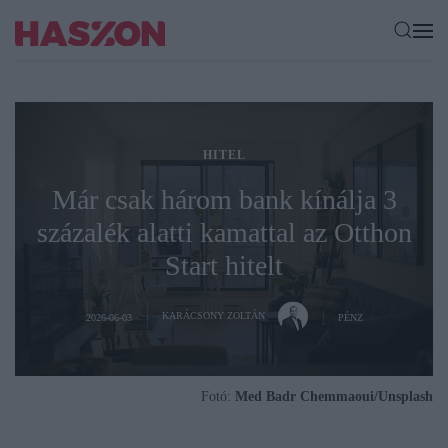
HITEL
Már csak három bank kínálja 3
százalék alatti kamattal az Otthon
Start hitelt
KARÁCSONY ZOLTÁN
2026-06-03
PÉNZ
Fotó:
Med Badr Chemmaoui/Unsplash