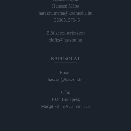
Haraszti Márta
haraszti.marta@kodmedia.hu
+36305157045
Előfizetés, terjesztés:
elofiz@haszon.hu
KAPCSOLAT
Email:
haszon@haszon.hu
Cím:
1024 Budapest,
Margit krt. 5/A, 3. em. 1. a