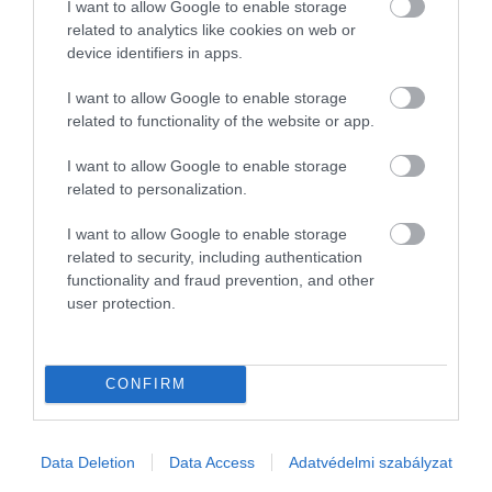
I want to allow Google to enable storage
related to analytics like cookies on web or
Az előző részben sorba raktuk az AI üzleti eseteket. Azonban egy
device identifiers in apps.
jó sorrend önmagában nem tartja életben a nagyobb AI bevezetési
folyamatot, tapasztalatunk szerint két hónap lelkesedés után a
I want to allow Google to enable storage
legtöbb…
related to functionality of the website or app.
I want to allow Google to enable storage
related to personalization.
I want to allow Google to enable storage
related to security, including authentication
functionality and fraud prevention, and other
user protection.
CONFIRM
Data Deletion
Data Access
Adatvédelmi szabályzat