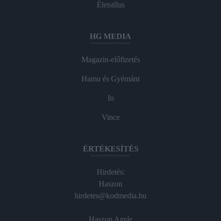
Életstílus
HG MEDIA
Magazin-előfizetés
Hamu és Gyémánt
In
Vince
ÉRTÉKESÍTÉS
Hirdetés:
Haszon
hirdetes@kodmedia.hu
Haszon Agrár