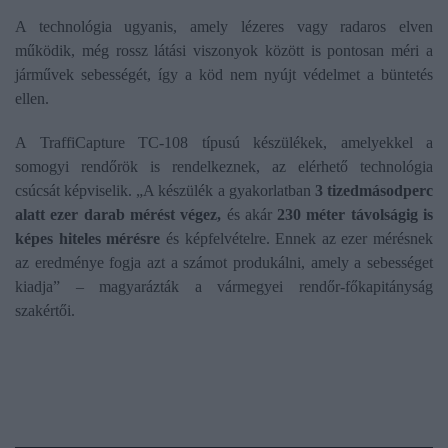
A technológia ugyanis, amely lézeres vagy radaros elven
működik, még rossz látási viszonyok között is pontosan méri a
járművek sebességét, így a köd nem nyújt védelmet a büntetés
ellen.
A TraffiCapture TC-108 típusú készülékek, amelyekkel a
somogyi rendőrök is rendelkeznek, az elérhető technológia
csúcsát képviselik. „A készülék a gyakorlatban
3 tizedmásodperc
alatt ezer darab mérést végez,
és akár
230 méter távolságig is
képes hiteles mérésre
és képfelvételre. Ennek az ezer mérésnek
az eredménye fogja azt a számot produkálni, amely a sebességet
kiadja” – magyarázták a vármegyei rendőr-főkapitányság
szakértői.