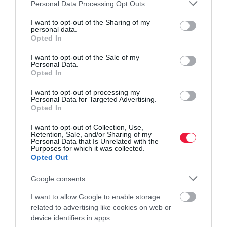
Please note that this website/app uses one or more Google
Personal Data Processing Opt Outs
services and may gather and store information including but
not limited to your visit or usage behaviour. You may click to
I want to opt-out of the Sharing of my
personal data.
grant or deny consent to Google and its third-party tags to
Opted In
use your data for below specified purposes in below Google
consent section.
I want to opt-out of the Sale of my
Personal Data.
Opted In
I want to opt-out of processing my
Personal Data for Targeted Advertising.
Opted In
I want to opt-out of Collection, Use,
Retention, Sale, and/or Sharing of my
Personal Data that Is Unrelated with the
Purposes for which it was collected.
Opted Out
Google consents
I want to allow Google to enable storage
related to advertising like cookies on web or
device identifiers in apps.