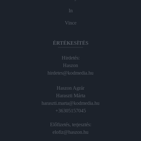
In
Vince
ÉRTÉKESÍTÉS
Hirdetés:
Haszon
hirdetes@kodmedia.hu
Haszon Agrár
Haraszti Márta
haraszti.marta@kodmedia.hu
+36305157045
Előfizetés, terjesztés:
elofiz@haszon.hu