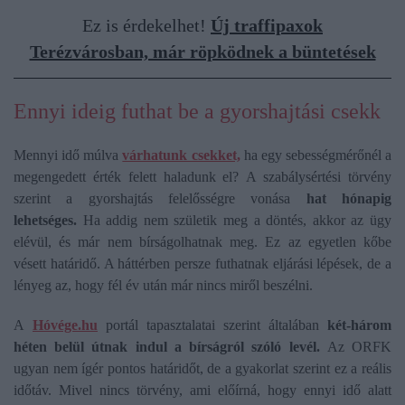
Ez is érdekelhet!
Új traffipaxok
Terézvárosban, már röpködnek a büntetések
Ennyi ideig futhat be a gyorshajtási csekk
Mennyi idő múlva
várhatunk csekket,
ha egy sebességmérőnél a
megengedett érték felett haladunk el? A szabálysértési törvény
szerint a gyorshajtás felelősségre vonása
hat hónapig
lehetséges.
Ha addig nem születik meg a döntés, akkor az ügy
elévül, és már nem bírságolhatnak meg. Ez az egyetlen kőbe
vésett határidő. A háttérben persze futhatnak eljárási lépések, de a
lényeg az, hogy fél év után már nincs miről beszélni.
A
Hóvége.hu
portál tapasztalatai szerint általában
két-három
héten belül útnak indul a bírságról szóló levél.
Az ORFK
ugyan nem ígér pontos határidőt, de a gyakorlat szerint ez a reális
időtáv. Mivel nincs törvény, ami előírná, hogy ennyi idő alatt