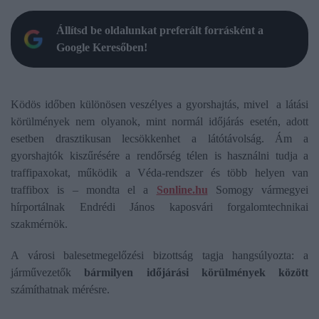
Állítsd be oldalunkat preferált forrásként a
Google Keresőben!
Ködös időben különösen veszélyes a gyorshajtás, mivel a látási
körülmények nem olyanok, mint normál időjárás esetén, adott
esetben drasztikusan lecsökkenhet a látótávolság. Ám a
gyorshajtók kiszűrésére a rendőrség télen is használni tudja a
traffipaxokat, működik a Véda-rendszer és több helyen van
traffibox is – mondta el a
Sonline.hu
Somogy vármegyei
hírportálnak Endrédi János kaposvári forgalomtechnikai
szakmérnök.
A városi balesetmegelőzési bizottság tagja hangsúlyozta: a
járművezetők
bármilyen időjárási körülmények között
számíthatnak mérésre.