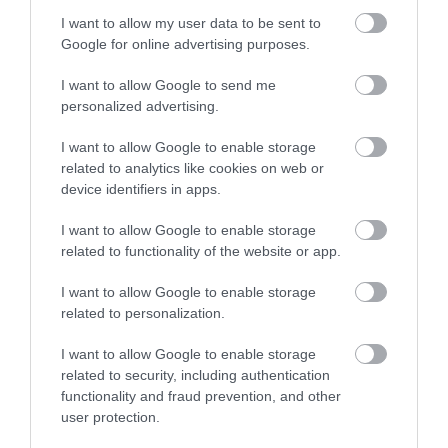
I want to allow my user data to be sent to
Google for online advertising purposes.
I want to allow Google to send me
personalized advertising.
I want to allow Google to enable storage
related to analytics like cookies on web or
ÉLETSTÍLUS
device identifiers in apps.
Így rendelkezhetsz az életmentő beavatkozások
I want to allow Google to enable storage
elutasításáról
related to functionality of the website or app.
Míg egy hagyományos végrendeletben a vagyonunkról
I want to allow Google to enable storage
dönthetünk, az élő végrendeletben arról rendelkezhetünk, hogyan
related to personalization.
kezelhetnek minket, ha egy baleset vagy súlyos betegség miatt
I want to allow Google to enable storage
elveszítjük a döntési…
related to security, including authentication
functionality and fraud prevention, and other
user protection.