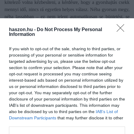
kötelező volna kézbesíteni, a kérdésre, hogy a gyorshajtás csekk
mennyi idő, nincs rá egyetlen helyes válasz. Néha gyorsan megy,
néha lassabban – ez nem jelent automatikusan se büntetést, se
megmenekülést.
haszon.hu -
Do Not Process My Personal
Information
If you wish to opt-out of the sale, sharing to third parties, or
processing of your personal or sensitive information for
targeted advertising by us, please use the below opt-out
Olvasd el ezt is!
section to confirm your selection. Please note that after your
opt-out request is processed you may continue seeing
Téves gyorshajtási bírság külföldről? Ezek a
interest-based ads based on personal information utilized by
lehetőségeid
us or personal information disclosed to third parties prior to
Újabb traffipaxok jönnek Budapesten, itt kapják el
your opt-out. You may separately opt-out of the further
a legtöbb gyorshajtót
disclosure of your personal information by third parties on the
Balesetet okoztál? Ekkor kérheti vissza a pénzt a
IAB’s list of downstream participants. This information may
biztosító
also be disclosed by us to third parties on the
IAB’s List of
Downstream Participants
that may further disclose it to other
third parties.
autó
rendőrség
gyorshajtás
traffipax
trafibox