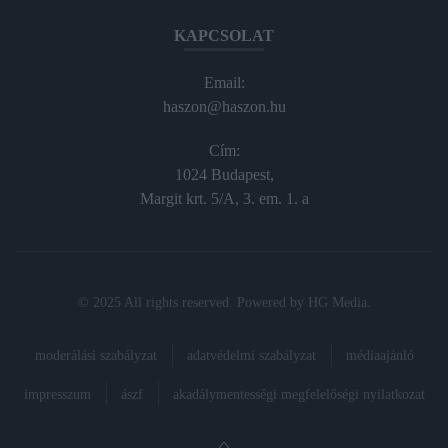
KAPCSOLAT
Email:
haszon@haszon.hu
Cím:
1024 Budapest,
Margit krt. 5/A, 3. em. 1. a
© 2025 All rights reserved. Powered by
HG Media
.
moderálási szabályzat
adatvédelmi szabályzat
médiaajánló
impresszum
ászf
akadálymentességi megfelelőségi nyilatkozat