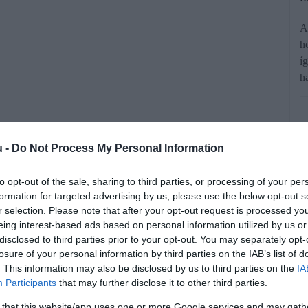
A
h
í
h
u -
Do Not Process My Personal Information
to opt-out of the sale, sharing to third parties, or processing of your per
ikusok. Íme egy lista arról, mennyire
formation for targeted advertising by us, please use the below opt-out s
r selection. Please note that after your opt-out request is processed y
 az egyes szakmákat.
eing interest-based ads based on personal information utilized by us or
disclosed to third parties prior to your opt-out. You may separately opt-
losure of your personal information by third parties on the IAB’s list of
rált forrásként a Google Keresőben!
. This information may also be disclosed by us to third parties on the
IA
Participants
that may further disclose it to other third parties.
 that this website/app uses one or more Google services and may gath