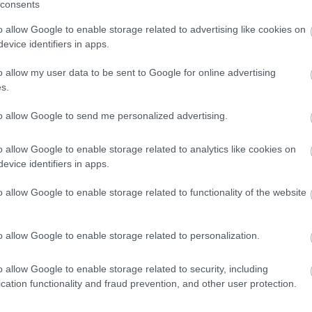
consents
delmet utalnak ebben a szakmában
o allow Google to enable storage related to advertising like cookies on
evice identifiers in apps.
szakmák
o allow my user data to be sent to Google for online advertising
s.
 felmérés a megbecsültség és a fizetés arányát vizsgálta.
to allow Google to send me personalized advertising.
7 százaléka
szerint
méltatlanul kevés fizetést
kapnak egy
 Hasonló a helyzet a tanárok és a rendőrök kapcsán is, akik
o allow Google to enable storage related to analytics like cookies on
ük a válaszadók több mint 60 százaléka szerint rendkívül
evice identifiers in apps.
o allow Google to enable storage related to functionality of the website
n bruttó 300-400 ezer forintot kereshet, míg egy 20 éves
r forint lehet pótlékokkal együtt.
o allow Google to enable storage related to personalization.
ttnek a
politikusokat, influenszereket és sportolókat
tartja
érezhetően alacsonyabb az anyagi elismerésükhöz képest.
o allow Google to enable storage related to security, including
cation functionality and fraud prevention, and other user protection.