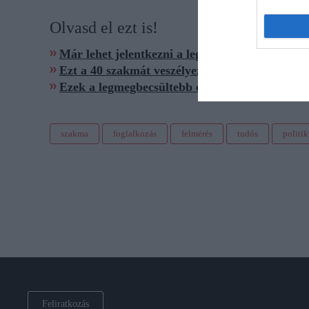
Olvasd el ezt is!
Már lehet jelentkezni a legjobban fizető szak
Ezt a 40 szakmát veszélyezteti leginkább az AI
Ezek a legmegbecsültebb és a leglenézettebb 
szakma
foglalkozás
felmérés
tudós
politi
Feliratkozás