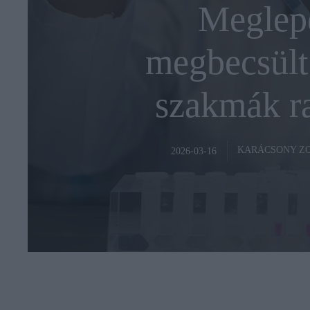
Meglepe
megbecsült 
szakmák r
KARÁCSONY Z
2026-03-16