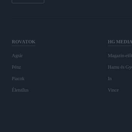
ROVATOK
HG MEDI
Agrár
Magazin-előf
Pénz
Hamu és Gy
Piacok
In
Életstílus
Vince