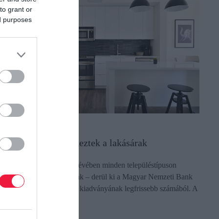
to grant or
ed purposes
AKÁS
evők előnyben? Fékeztek a lakásárak
z idei év második negyedévében minden településtípuson
érséklődtek az ingatlanárak – derül ki a Magyar Nemzeti Bank
MNB) Lakásárindex című kiadványának legfrissebb számából. A
érséklődés mértéke…
ectangle