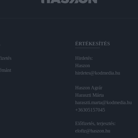
A
ÉRTÉKESÍTÉS
izetés
Hirdetés:
Haszon
émánt
hirdetes@kodmedia.hu
Haszon Agrár
Haraszti Márta
haraszti.marta@kodmedia.hu
+36305157045
Előfizetés, terjesztés:
elofiz@haszon.hu