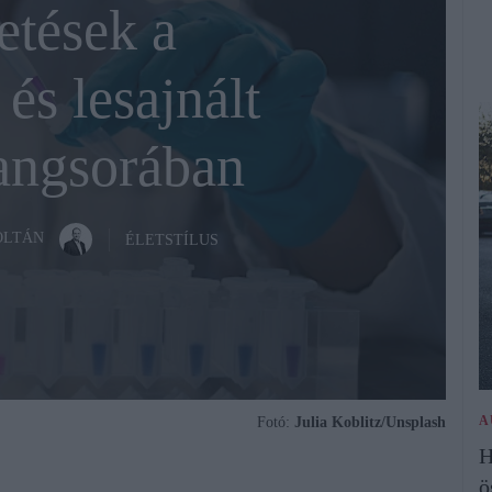
tések a
és lesajnált
angsorában
OLTÁN
ÉLETSTÍLUS
A
Fotó:
Julia Koblitz/Unsplash
H
ö