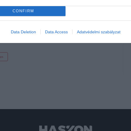
CONFIRM
ma képzésére
Data Deletion
Data Access
Adatvédelmi szabályzat
szakmák
kus