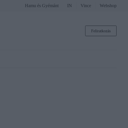
Hamu és Gyémánt
IN
Vince
Webshop
Feliratkozás