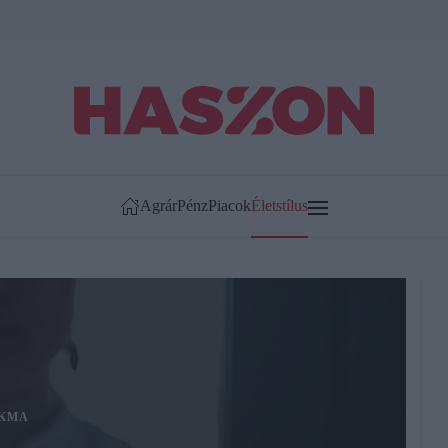
Agrár
Pénz
Piacok
Életstílus
KMA