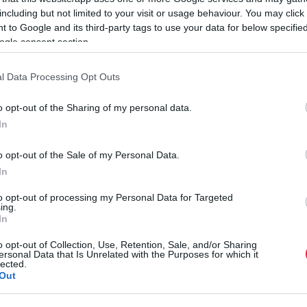
tásból - amelyet a Medián közvéleménykutató készített -
including but not limited to your visit or usage behaviour. You may click 
ársadalmi bizalmat, 4,2-es átlagpontszámmal. Utánuk az
 to Google and its third-party tags to use your data for below specifi
(3,1 pont), utánuk következnek a
papok, lelkészek
(2,9
ogle consent section.
A
politikusok
kapták a legalacsonyabb értékelést (2,3 pont) -
l Data Processing Opt Outs
o opt-out of the Sharing of my personal data.
almi értékelést, 1–5-ös skálán 3,9 ponttal. A válaszadók
In
alék mondta azt, hogy nem bízik benne.
o opt-out of the Sale of my Personal Data.
rdezte a válaszadókat. A többség, 69 százalék szerint a
In
L
kától. Csak 29 százalék gondolja azt, hogy a kormánynak
to opt-out of processing my Personal Data for Targeted
V
szírozás miatt. A fiatalok körében még erősebb a tudomány
ing.
In
A
o opt-out of Collection, Use, Retention, Sale, and/or Sharing
m
ersonal Data that Is Unrelated with the Purposes for which it
lected.
(
Out
m
r