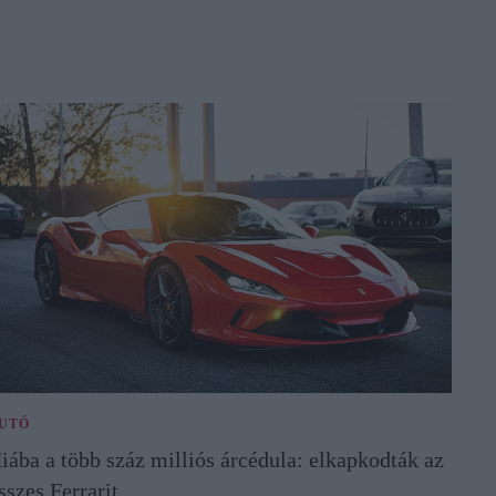
UTÓ
iába a több száz milliós árcédula: elkapkodták az
sszes Ferrarit