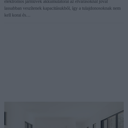
elektromos járművek akkumulátorai az elvárásoknál jóval
lassabban veszítenek kapacitásukból, így a tulajdonosoknak nem
kell korai és…