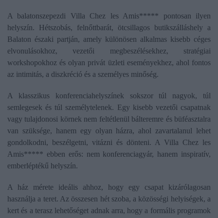
A balatonszepezdi Villa Chez les Amis***** pontosan ilyen
helyszín. Hétszobás, felnőttbarát, ötcsillagos butikszálláshely a
Balaton északi partján, amely különösen alkalmas kisebb céges
elvonulásokhoz, vezetői megbeszélésekhez, stratégiai
workshopokhoz és olyan privát üzleti eseményekhez, ahol fontos
az intimitás, a diszkréció és a személyes minőség.
A klasszikus konferenciahelyszínek sokszor túl nagyok, túl
semlegesek és túl személytelenek. Egy kisebb vezetői csapatnak
vagy tulajdonosi körnek nem feltétlenül bálteremre és büféasztalra
van szüksége, hanem egy olyan házra, ahol zavartalanul lehet
gondolkodni, beszélgetni, vitázni és dönteni. A Villa Chez les
Amis***** ebben erős: nem konferenciagyár, hanem inspiratív,
emberléptékű helyszín.
A ház mérete ideális ahhoz, hogy egy csapat kizárólagosan
használja a teret. Az összesen hét szoba, a közösségi helyiségek, a
kert és a terasz lehetőséget adnak arra, hogy a formális programok