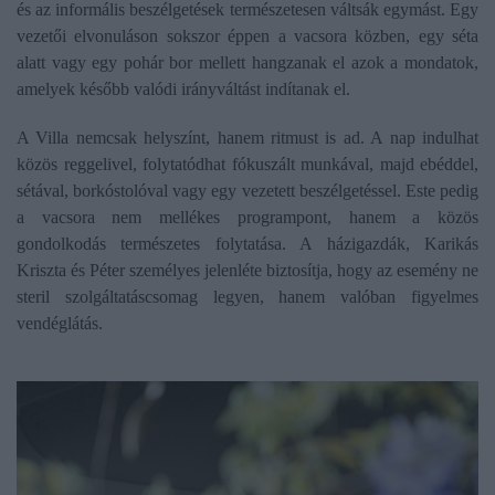
és az informális beszélgetések természetesen váltsák egymást. Egy
vezetői elvonuláson sokszor éppen a vacsora közben, egy séta
alatt vagy egy pohár bor mellett hangzanak el azok a mondatok,
amelyek később valódi irányváltást indítanak el.
A Villa nemcsak helyszínt, hanem ritmust is ad. A nap indulhat
közös reggelivel, folytatódhat fókuszált munkával, majd ebéddel,
sétával, borkóstolóval vagy egy vezetett beszélgetéssel. Este pedig
a vacsora nem mellékes programpont, hanem a közös
gondolkodás természetes folytatása. A házigazdák, Karikás
Kriszta és Péter személyes jelenléte biztosítja, hogy az esemény ne
steril szolgáltatáscsomag legyen, hanem valóban figyelmes
vendéglátás.