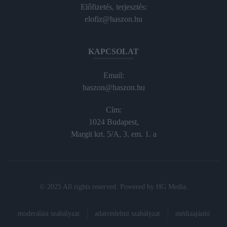
Előfizetés, terjesztés:
elofiz@haszon.hu
KAPCSOLAT
Email:
haszon@haszon.hu
Cím:
1024 Budapest,
Margit krt. 5/A, 3. em. 1. a
© 2025 All rights reserved. Powered by
HG Media
.
moderálási szabályzat
adatvédelmi szabályzat
médiaajánló