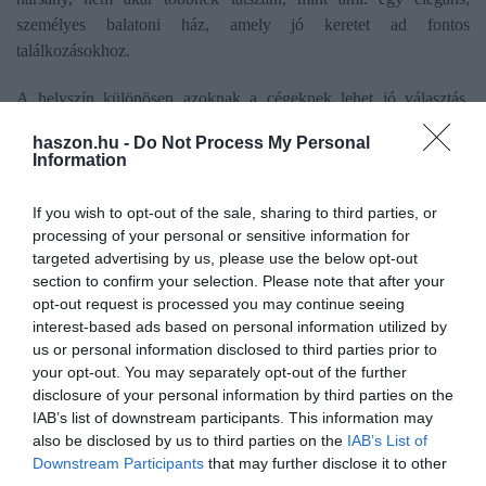
személyes balatoni ház, amely jó keretet ad fontos
találkozásokhoz.
A helyszín különösen azoknak a cégeknek lehet jó választás,
amelyek nem nagy létszámú konferenciát, hanem minőségi, zárt
haszon.hu -
Do Not Process My Personal
körű együttlétet keresnek. Tulajdonosi megbeszélés, felsővezetői
Information
elvonulás, stratégiai tervezés, board meeting, kreatív workshop,
partneri találkozó vagy kisebb ügyfélesemény – ezek mind jól
If you wish to opt-out of the sale, sharing to third parties, or
működhetnek egy olyan közegben, ahol a diszkréció és a
processing of your personal or sensitive information for
vendéglátás egyszerre van jelen.
targeted advertising by us, please use the below opt-out
section to confirm your selection. Please note that after your
opt-out request is processed you may continue seeing
interest-based ads based on personal information utilized by
us or personal information disclosed to third parties prior to
your opt-out. You may separately opt-out of the further
disclosure of your personal information by third parties on the
IAB’s list of downstream participants. This information may
also be disclosed by us to third parties on the
IAB’s List of
Downstream Participants
that may further disclose it to other