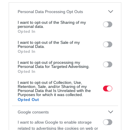
third parties.
Please note that this website/app uses one or more Google
Personal Data Processing Opt Outs
services and may gather and store information including but
not limited to your visit or usage behaviour. You may click to
I want to opt-out of the Sharing of my
personal data.
grant or deny consent to Google and its third-party tags to
Opted In
use your data for below specified purposes in below Google
Fotó:
Nyilassy Lili/Vince Magazin
consent section.
I want to opt-out of the Sale of my
Personal Data.
Opted In
A Villa Chez les Amis***** üzleti esemény helyszínként nem a
nagy számokról szól, hanem a jó arányokról. Kevés résztvevő,
I want to opt-out of processing my
magas figyelem, személyes tér, jó étel, jó bor, nyugodt környezet.
Personal Data for Targeted Advertising.
Opted In
Ez sokszor többet ér, mint egy technikailag tökéletes, de lélektelen
konferenciaterem.
I want to opt-out of Collection, Use,
Retention, Sale, and/or Sharing of my
Personal Data that Is Unrelated with the
A jó döntésekhez idő kell. Figyelem kell. És néha egy olyan hely,
Purposes for which it was collected.
Opted Out
ahol a megszokott működésből ki lehet lépni. A Villa Chez les
Amis***** ezt kínálja: privát, felnőttbarát balatoni villát vezetői
Google consents
elvonulásokhoz és kis létszámú üzleti eseményekhez.
I want to allow Google to enable storage
Villa Chez les Amis – vezetői elvonulások és privát céges
related to advertising like cookies on web or