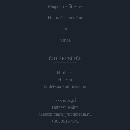
Magazin-előfizetés
Hamu és Gyémánt
In
Vince
ÉRTÉKESÍTÉS
Hirdetés:
Haszon
hirdetes@kodmedia.hu
Haszon Agrár
Haraszti Márta
haraszti.marta@kodmedia.hu
+36305157045