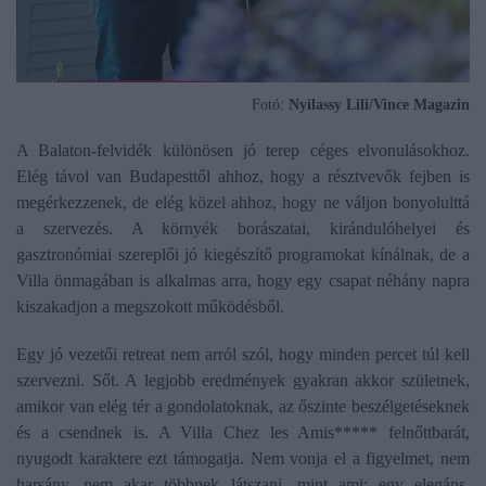
Fotó:
Nyilassy Lili/Vince Magazin
A Balaton-felvidék különösen jó terep céges elvonulásokhoz.
Elég távol van Budapesttől ahhoz, hogy a résztvevők fejben is
megérkezzenek, de elég közel ahhoz, hogy ne váljon bonyolulttá
a szervezés. A környék borászatai, kirándulóhelyei és
gasztronómiai szereplői jó kiegészítő programokat kínálnak, de a
Villa önmagában is alkalmas arra, hogy egy csapat néhány napra
kiszakadjon a megszokott működésből.
Egy jó vezetői retreat nem arról szól, hogy minden percet túl kell
szervezni. Sőt. A legjobb eredmények gyakran akkor születnek,
amikor van elég tér a gondolatoknak, az őszinte beszélgetéseknek
és a csendnek is. A Villa Chez les Amis***** felnőttbarát,
nyugodt karaktere ezt támogatja. Nem vonja el a figyelmet, nem
harsány, nem akar többnek látszani, mint ami: egy elegáns,