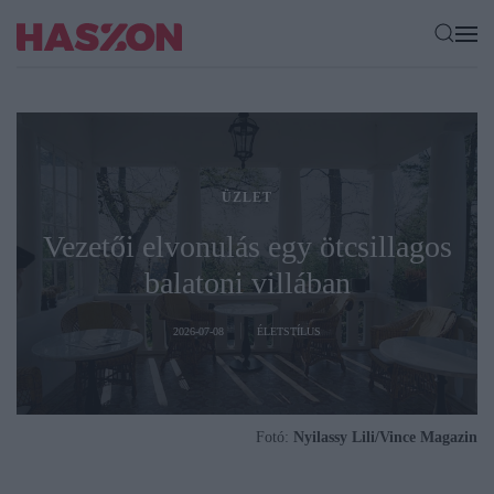
ÜZLET
Vezetői elvonulás egy ötcsillagos
balatoni villában
2026-07-08
ÉLETSTÍLUS
Fotó:
Nyilassy Lili/Vince Magazin