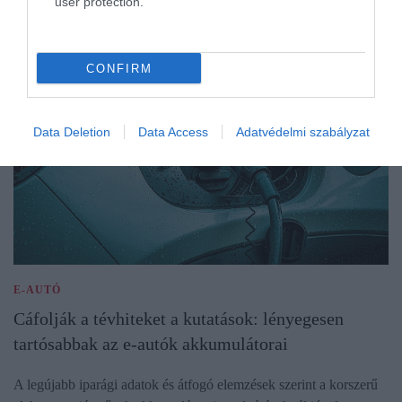
user protection.
CONFIRM
Data Deletion
Data Access
Adatvédelmi szabályzat
E-AUTÓ
Cáfolják a tévhiteket a kutatások: lényegesen
tartósabbak az e-autók akkumulátorai
A legújabb iparági adatok és átfogó elemzések szerint a korszerű