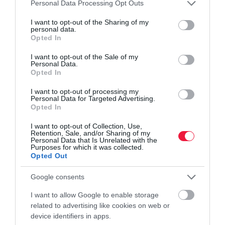
Please note that this website/app uses one or more Google
Personal Data Processing Opt Outs
úgynevezett owner-occupier – saját használatra vásárló –
services and may gather and store information including but
vállalatok körében jelennek meg.
not limited to your visit or usage behaviour. You may click to
I want to opt-out of the Sharing of my
personal data.
grant or deny consent to Google and its third-party tags to
Opted In
A következő időszakban a szakértők szerint az ipari ingatlanpiac
use your data for below specified purposes in below Google
egyik kulcskérdése az lesz, hogy a fejlesztési hullám hogyan
consent section.
I want to opt-out of the Sale of my
Personal Data.
találkozik a gazdasági növekedés ütemével. Rövid távon a
Opted In
jelentős új kínálat miatt az üresedési ráta még emelkedhet,
ugyanakkor a gyártási beruházások és a logisztikai kereslet
I want to opt-out of processing my
Personal Data for Targeted Advertising.
hosszabb távon továbbra is stabil alapot adhat a szektornak.
Opted In
I want to opt-out of Collection, Use,
Retention, Sale, and/or Sharing of my
Olvasd el ezt is!
Personal Data that Is Unrelated with the
Purposes for which it was collected.
Opted Out
Google consents
I want to allow Google to enable storage
ingatlanpiac
ipari ingatlanok
túlkínálat
related to advertising like cookies on web or
device identifiers in apps.
magyarország
gazdaság