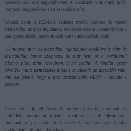
üresedés 2025 első negyedévében 10,5 százalék volt, amely az év
harmadik negyedévére 13,1 százalékra nőtt.
Weitzel Zsolt, a REMAX Hillside irodák partnere és vezető
értékesítője, az ipari ingatlanok szakértője szerint a számok nem a
piac gyengülését, hanem inkább annak átalakulását jelzik.
„A magyar ipari és logisztikai ingatlanpiac továbbra is aktív és
stratégiailag fontos szegmens, de már nem az a korlátlanul
felszívó piac, mint két-három évvel ezelőtt. A kínálat gyors
bővülése miatt természetes módon emelkedik az üresedési ráta,
ami azt jelenti, hogy a piac szelektívebbé válik”
– mondta a
szakértő.
Hozzátette: a jól elhelyezkedő, modern műszaki színvonalú és
előbérlettel támogatott projektek továbbra is stabil teljesítményt
mutatnak, míg a spekulatív fejlesztések esetében egyre inkább
érzékelhető a túlkínálati kockázat.