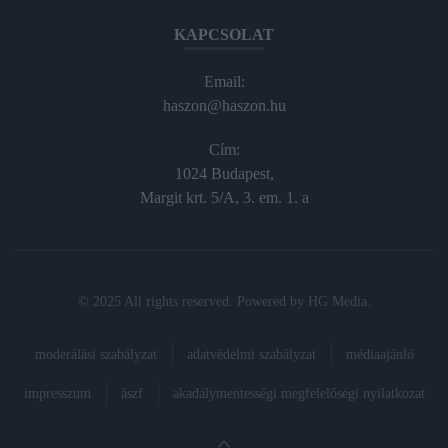
KAPCSOLAT
Email:
haszon@haszon.hu
Cím:
1024 Budapest,
Margit krt. 5/A, 3. em. 1. a
© 2025 All rights reserved. Powered by
HG Media
.
moderálási szabályzat
adatvédelmi szabályzat
médiaajánló
impresszum
ászf
akadálymentességi megfelelőségi nyilatkozat