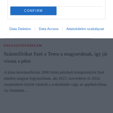
CONFIRM
Data Deletion
Data Access
Adatvédelmi szabályzat
FOGYASZTÓVÉDELEM
Százmilliókat fizet a Temu a magyaroknak, így jár
vissza a pénz
A kínai kereskedőóriás 2000 forint pénzbeli kompenzációt fizet
minden magyar fogyasztónak, aki 2023. novembere és 2024.
szeptembere között vásárolt a weboldalán vagy az applikációban.
Az érintettek…