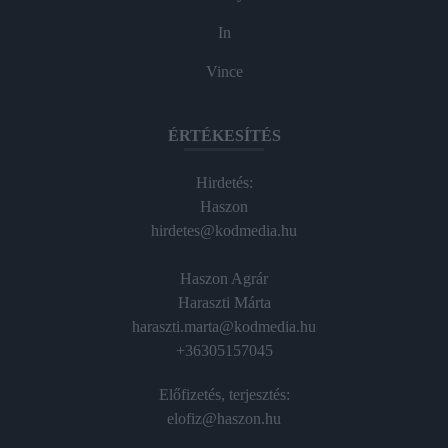
In
Vince
ÉRTÉKESÍTÉS
Hirdetés:
Haszon
hirdetes@kodmedia.hu
Haszon Agrár
Haraszti Márta
haraszti.marta@kodmedia.hu
+36305157045
Előfizetés, terjesztés:
elofiz@haszon.hu