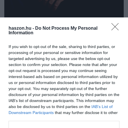
haszon.hu -
Do Not Process My Personal
Information
Fotó:
Weitzel Zsolt, a REMAX Hillside irodák partnere és vezető
értékesítője
If you wish to opt-out of the sale, sharing to third parties, or
processing of your personal or sensitive information for
targeted advertising by us, please use the below opt-out
section to confirm your selection. Please note that after your
„A kereslet nem tűnt el, de sokkal tudatosabb és lassabban döntő
opt-out request is processed you may continue seeing
lett. A vállalatok ma már sokkal alaposabban mérlegelik a
interest-based ads based on personal information utilized by
költségeket, az energiahatékonyságot és a lokációt, mielőtt új ipari
us or personal information disclosed to third parties prior to
vagy logisztikai ingatlan mellett döntenek”
– fogalmazott Weitzel
your opt-out. You may separately opt-out of the further
Zsolt.
disclosure of your personal information by third parties on the
IAB’s list of downstream participants. This information may
A piac működését jelenleg elsősorban a bérleti tranzakciók hajtják,
also be disclosed by us to third parties on the
IAB’s List of
különösen a nagy logisztikai parkok esetében. A tranzakciók
Downstream Participants
that may further disclose it to other
jelentős része új bérletekből, hosszabbításokból és előbérleti
third parties.
megállapodásokból áll, míg a tulajdonszerzési ügyletek inkább az