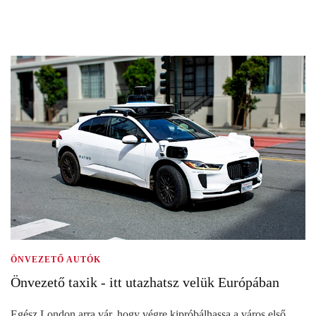
ÖNVEZETŐ AUTÓK
Önvezető taxik - itt utazhatsz velük Európában
Egész London arra vár, hogy végre kipróbálhassa a város első