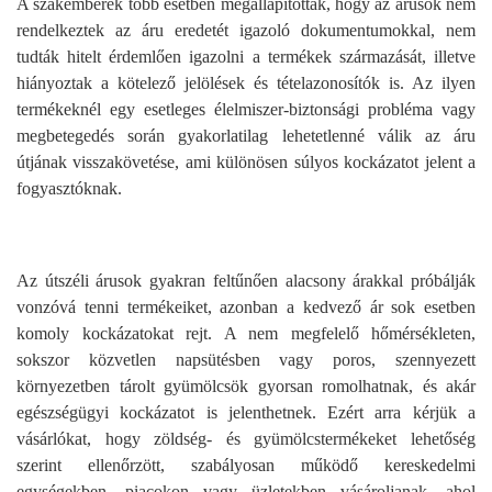
A szakemberek több esetben megállapították, hogy az árusok nem
rendelkeztek az áru eredetét igazoló dokumentumokkal, nem
tudták hitelt érdemlően igazolni a termékek származását, illetve
hiányoztak a kötelező jelölések és tételazonosítók is. Az ilyen
termékeknél egy esetleges élelmiszer-biztonsági probléma vagy
megbetegedés során gyakorlatilag lehetetlenné válik az áru
útjának visszakövetése, ami különösen súlyos kockázatot jelent a
fogyasztóknak.
Az útszéli árusok gyakran feltűnően alacsony árakkal próbálják
vonzóvá tenni termékeiket, azonban a kedvező ár sok esetben
komoly kockázatokat rejt. A nem megfelelő hőmérsékleten,
sokszor közvetlen napsütésben vagy poros, szennyezett
környezetben tárolt gyümölcsök gyorsan romolhatnak, és akár
egészségügyi kockázatot is jelenthetnek. Ezért arra kérjük a
vásárlókat, hogy zöldség- és gyümölcstermékeket lehetőség
szerint ellenőrzött, szabályosan működő kereskedelmi
egységekben, piacokon vagy üzletekben vásároljanak, ahol