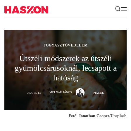
FOGYASZTÓVÉDELEM
Útszéli módszerek az útszéli
gyümölcsárusoknál, lecsapott a
hatóság
MOLNÁR JÁNOS
2026-05-13
PIACOK
Fotó:
Jonathan Cooper/Unsplash