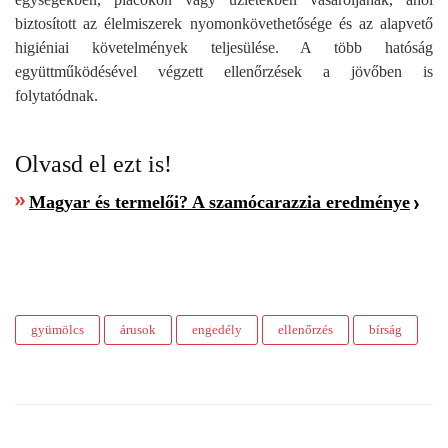
biztosított az élelmiszerek nyomonkövethetősége és az alapvető
higiéniai követelmények teljesülése. A több hatóság
együttműködésével végzett ellenőrzések a jövőben is
folytatódnak.
Olvasd el ezt is!
Magyar és termelői? A szamócarazzia eredménye
gyümölcs
árusok
engedély
ellenőrzés
bírság