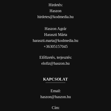
Hirdetés:
Haszon
hirdetes@kodmedia.hu
Haszon Agrár
Haraszti Márta
haraszti.marta@kodmedia.hu
+36305157045
Előfizetés, terjesztés:
elofiz@haszon.hu
KAPCSOLAT
Email:
haszon@haszon.hu
Cím: