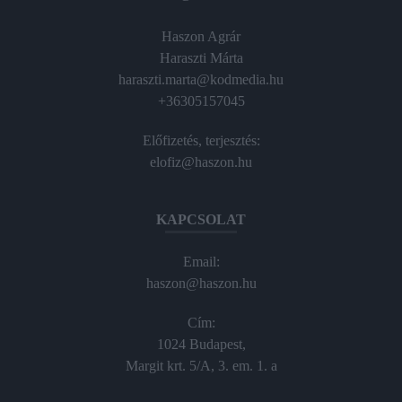
Haszon Agrár
Haraszti Márta
haraszti.marta@kodmedia.hu
+36305157045
Előfizetés, terjesztés:
elofiz@haszon.hu
KAPCSOLAT
Email:
haszon@haszon.hu
Cím:
1024 Budapest,
Margit krt. 5/A, 3. em. 1. a