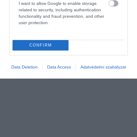
I want to allow Google to enable storage
related to security, including authentication
NÖVÉNYTERMESZTÉS
functionality and fraud prevention, and other
Újabb kórság fenyegeti a hazai paradicsomot
user protection.
Aggódhatnak a paradicsomtermesztők, még ki sem heverték a
paradicsom barna termésráncosodás vírus (ToBRFV) okozta
CONFIRM
károkat, máris új problémával kell szembenézniük.
Data Deletion
Data Access
Adatvédelmi szabályzat