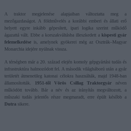
A traktor megjelenése alapjaiban változtatta meg a
mezőgazdaságot. A földművelés a korábbi emberi és állati erő
helyett egyre inkább gépesített, ipari logika szerint működő
ágazattá vált. Ebbe a korszakváltásba illeszkedett a
kispesti gyár
felemelkedése
is, amelynek gyökerei még az Osztrák–Magyar
Monarchia idejére nyúlnak vissza.
A térségben már a 20. század elején komoly gépgyártási tudás és
infrastruktúra halmozódott fel. A második világháború után a gyár
területét átmenetileg katonai célokra használták, majd 1948-ban
államosították.
1951-től Vörös Csillag Traktorgyár
néven
működött tovább. Bár a név és az irányítás megváltozott, a
műszaki tudás jelentős része megmaradt, erre épült később a
Dutra
sikere.