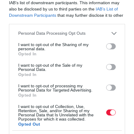
IAB’s list of downstream participants. This information may
also be disclosed by us to third parties on the
IAB’s List of
Olvasd el ezt is!
Downstream Participants
that may further disclose it to other
third parties.
Szorongatják a listavezetőt az éledező
traktorpiacon
Please note that this website/app uses one or more Google
Personal Data Processing Opt Outs
Ezek a legkapósabb új traktorok
services and may gather and store information including but
Forradalmi magyar fejlesztések az
not limited to your visit or usage behaviour. You may click to
I want to opt-out of the Sharing of my
personal data.
grant or deny consent to Google and its third-party tags to
épületgépészetben
Opted In
use your data for below specified purposes in below Google
consent section.
I want to opt-out of the Sale of my
Personal Data.
Opted In
I want to opt-out of processing my
magyar
traktor
fejlesztés
mezőgazdaság
Personal Data for Targeted Advertising.
Opted In
I want to opt-out of Collection, Use,
Retention, Sale, and/or Sharing of my
Personal Data that Is Unrelated with the
Purposes for which it was collected.
Opted Out