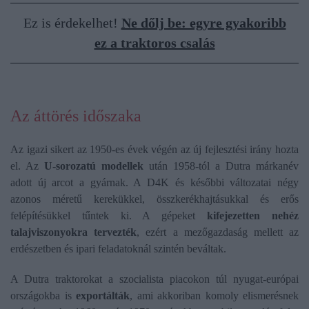
Ez is érdekelhet!
Ne dőlj be: egyre gyakoribb
ez a traktoros csalás
Az áttörés időszaka
Az igazi sikert az 1950-es évek végén az új fejlesztési irány hozta
el. Az
U-sorozatú modellek
után 1958-tól a Dutra márkanév
adott új arcot a gyárnak. A D4K és későbbi változatai négy
azonos méretű kerekükkel, összkerékhajtásukkal és erős
felépítésükkel tűntek ki. A gépeket
kifejezetten nehéz
talajviszonyokra tervezték
, ezért a mezőgazdaság mellett az
erdészetben és ipari feladatoknál szintén beváltak.
A Dutra traktorokat a szocialista piacokon túl nyugat-európai
országokba is
exportálták
, ami akkoriban komoly elismerésnek