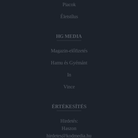
Piacok
Életstílus
HG MEDIA
Magazin-előfizetés
Hamu és Gyémánt
In
Vince
ÉRTÉKESÍTÉS
Hirdetés:
Haszon
hirdetes@kodmedia.hu