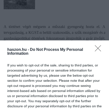
A történet végét mégsem a műszaki gyengeség hozta el. A
tervgazdaság, a KGST-n belüli szakosodás, a szűk mozgástér és a
gazdaságpolitikai döntések fokozatosan átrajzolták a gyár jövőjét.
A vállalatot
1973-ban beolvasztották a Rába ipari
haszon.hu -
Do Not Process My Personal
struktúrájába
, az utolsó kispesti traktor pedig 1974-ben gördült
Information
le a gyártósorról. A későbbi fejlesztések már nem jutottak
sorozatgyártásig.
If you wish to opt-out of the sale, sharing to third parties, or
processing of your personal or sensitive information for
A rendszerváltás után a privatizáció, a nemzetközi verseny és az
targeted advertising by us, please use the below opt-out
ipari szerkezetváltás újabb terheket hozott. A Vörös Csillag
section to confirm your selection. Please note that after your
Traktorgyár felszámolása 2006-ban indult, és 2010-ben zárult le
opt-out request is processed you may continue seeing
véglegesen. A Dutra mégis megmaradt a magyar ipari
interest-based ads based on personal information utilized by
emlékezetben: az Agroinform
szerint
működő példányok mai
us or personal information disclosed to third parties prior to
your opt-out. You may separately opt-out of the further
napig feltűnnek gyűjtőknél és restaurátoroknál.
disclosure of your personal information by third parties on the