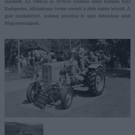
számított. Az 1960-as és 1970-es években stabil termelés folyt
Budapesten, időszakosan évente ezernél is több traktor készült. A
gyár munkahelyet, szakmai presztízst és ipari önbizalmat adott
Magyarországnak.