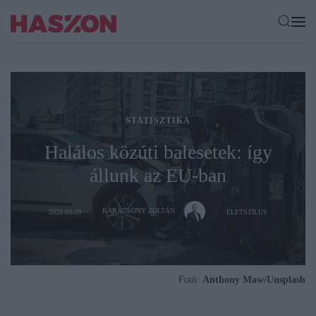
STATISZTIKA
Halálos közúti balesetek: így
állunk az EU-ban
KARÁCSONY ZOLTÁN
2026-03-29
ÉLETSTÍLUS
Fotó:
Anthony Maw/Unsplash