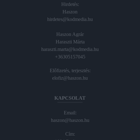
Hirdetés:
Haszon
hirdetes@kodmedia.hu
Haszon Agrár
Haraszti Márta
haraszti.marta@kodmedia.hu
+36305157045
Előfizetés, terjesztés:
elofiz@haszon.hu
KAPCSOLAT
Email:
haszon@haszon.hu
Cím: