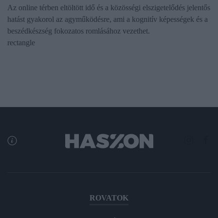
Az online térben eltöltött idő és a közösségi elszigetelődés jelentős
hatást gyakorol az agyműködésre, ami a kognitív képességek és a
beszédkészség fokozatos romlásához vezethet.
rectangle
ROVATOK