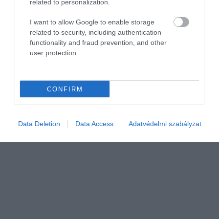
related to personalization.
BIZTOSÍTÁS
I want to allow Google to enable storage
Nyári viharkárok az autóban: így fizetnek a
related to security, including authentication
functionality and fraud prevention, and other
biztosítók
user protection.
A nyári szélsőséges időjárás és a heves zivatarok hatalmas
pusztítást végezhetnek az autókban, de a várt kártérítés csak akkor
CONFIRM
érkezik meg, ha a tulajdonosok pontosan betartják a biztosítók
szigorú…
Data Deletion
Data Access
Adatvédelmi szabályzat