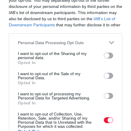
your opt-out. You may separately opt-out of the further
disclosure of your personal information by third parties on the
IAB’s list of downstream participants. This information may
also be disclosed by us to third parties on the
IAB’s List of
Downstream Participants
that may further disclose it to other
third parties.
Olvasd el ezt is!
Please note that this website/app uses one or more Google
Personal Data Processing Opt Outs
Ennyit ér a balesetmentes múlt a kötelező
services and may gather and store information including but
biztosításoknál
not limited to your visit or usage behaviour. You may click to
I want to opt-out of the Sharing of my
personal data.
Így kerülheted el a nyári vadbaleseteket
grant or deny consent to Google and its third-party tags to
Opted In
Ezek az ország legveszélyesebb baleseti gócpontjai
use your data for below specified purposes in below Google
consent section.
I want to opt-out of the Sale of my
Personal Data.
Opted In
autós
statisztika
baleset
eu
közlekedés
I want to opt-out of processing my
Personal Data for Targeted Advertising.
Opted In
I want to opt-out of Collection, Use,
Retention, Sale, and/or Sharing of my
Personal Data that Is Unrelated with the
Purposes for which it was collected.