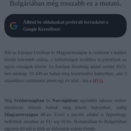
Bulgáriában még rosszabb ez a mutató.
Állítsd be oldalunkat preferált forrásként a
Google Keresőben!
Bár az Európai Unióban és Magyarországon is csökkent a halálos
közúti balesetek száma, a különbségek továbbra is jelentősek az
egyes országok között. Az Európai Bizottság adatai szerint 2025-
ben mintegy 19 400-an haltak meg közlekedési balesetben, ami 3
százalékos csökkenést jelent egy év alatt - írja a
HVG
.
Míg
Svédországban
és
Norvégiában
egymillió lakosra vetítve
mindössze húszan halnak meg közúti balesetben, addig
Magyarországon
48-an. Ezzel a pocsék adattal is éppenhogy
befértünk azonban az EU top 10-be, Romániában és Bulgáriában
ugyanis 60-nál is több az áldozatok száma évente.