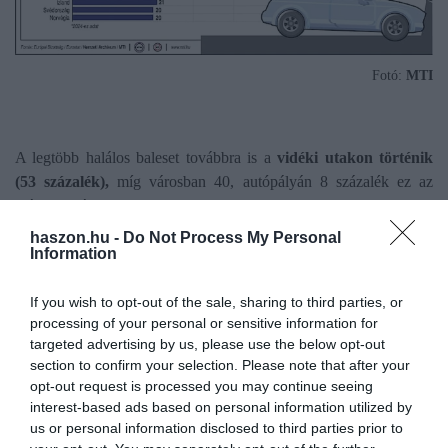
Fotó:
MTI
A legtöbb halálos baleset továbbra is a
vidéki utakon történik
(53 százalék),
míg városban 40, autópályán 8 százalék ez az
arány. Városi környezetben különösen a gyalogosok (18
százalék), a kerékpárosok (9 százalék) és a motorosok (21
haszon.hu -
Do Not Process My Personal
Information
százalék) veszélyeztetettek. Bár az elektromos rollerek aránya
alacsony a forgalomban, a velük kapcsolatos halálos balesetek
száma is emelkedett az utóbbi években. Az
áldozatok 77
If you wish to opt-out of the sale, sharing to third parties, or
processing of your personal or sensitive information for
százaléka férfi
.
targeted advertising by us, please use the below opt-out
section to confirm your selection. Please note that after your
opt-out request is processed you may continue seeing
Ez is érdekelhet!
Balesetet okoztál? Ekkor
interest-based ads based on personal information utilized by
us or personal information disclosed to third parties prior to
kérheti vissza a pénzt a biztosító