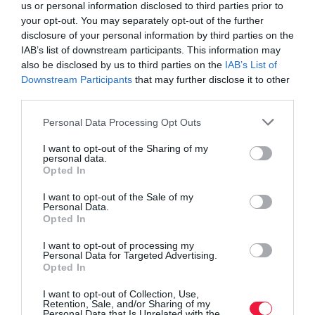
us or personal information disclosed to third parties prior to
következő hathónapos
üzleti kilátásait.
your opt-out. You may separately opt-out of the further
disclosure of your personal information by third parties on the
IAB’s list of downstream participants. This information may
also be disclosed by us to third parties on the
IAB’s List of
Downstream Participants
that may further disclose it to other
Olvasd el ezt is!
third parties.
Ennyi pénz üti a közjegyzők markát: irodánként
Please note that this website/app uses one or more Google
Personal Data Processing Opt Outs
nagy különbségek vannak
services and may gather and store information including but
Már pénzzel csábítják vissza a dolgozókat a cégek
not limited to your visit or usage behaviour. You may click to
I want to opt-out of the Sharing of my
personal data.
az irodába
grant or deny consent to Google and its third-party tags to
Opted In
use your data for below specified purposes in below Google
Korrekt elválás: így közöld, ha felmondanál a
consent section.
munkahelyeden
I want to opt-out of the Sale of my
Personal Data.
Opted In
állás
munka
karrier
networking
kapcsolatok
I want to opt-out of processing my
Personal Data for Targeted Advertising.
Opted In
I want to opt-out of Collection, Use,
Retention, Sale, and/or Sharing of my
Personal Data that Is Unrelated with the