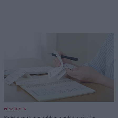
PÉNZÜGYEK
Ezért viselik meg jobban a nőket a váratlan