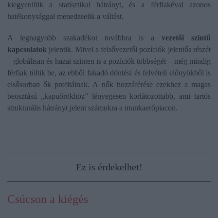
kiegyenlítik a statisztikai hátrányt, és a férfiakéval azonos
hatékonysággal menedzselik a váltást.
A legnagyobb szakadékot továbbra is a
vezetői szintű
kapcsolatok
jelentik. Mivel a felsővezetői pozíciók jelentős részét
– globálisan és hazai szinten is a pozíciók többségét – még mindig
férfiak töltik be, az ebből fakadó döntési és felvételi előnyökből is
elsősorban ők profitálnak. A nők hozzáférése ezekhez a magas
beosztású „kapuőrökhöz” lényegesen korlátozottabb, ami tartós
strukturális hátrányt jelent számukra a munkaerőpiacon.
Ez is érdekelhet!
Csúcson a kiégés