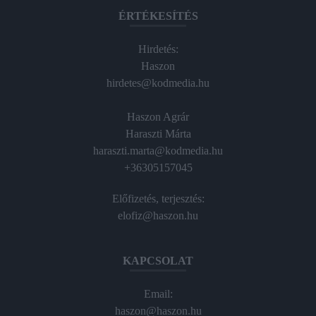
ÉRTÉKESÍTÉS
Hirdetés:
Haszon
hirdetes@kodmedia.hu
Haszon Agrár
Haraszti Márta
haraszti.marta@kodmedia.hu
+36305157045
Előfizetés, terjesztés:
elofiz@haszon.hu
KAPCSOLAT
Email:
haszon@haszon.hu