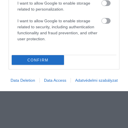
I want to allow Google to enable storage
related to personalization.
I want to allow Google to enable storage
INNOVÁCIÓ
related to security, including authentication
functionality and fraud prevention, and other
A világ legújabb csodája? Itt épülhet fel Európa
user protection.
szuperokos látványossága
A hollandiai Rotterdam eddig sem a visszafogott építészetéről volt
CONFIRM
híres, a következő nagy dobása azonban még a város szokatlan
látványosságai közül is kitűnhet. A Maas folyó partjára egy 30
ezer…
Data Deletion
Data Access
Adatvédelmi szabályzat