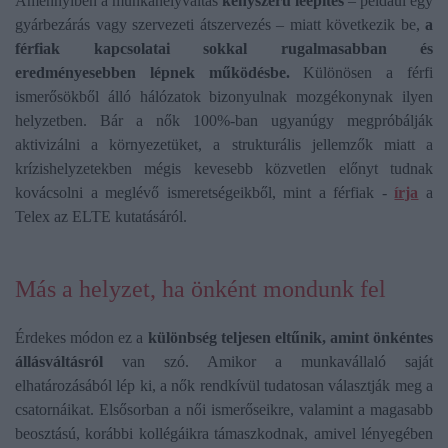
Amennyiben a munkahelyváltás
kényszerű leépítés
– például egy
gyárbezárás vagy szervezeti átszervezés – miatt következik be,
a
férfiak kapcsolatai sokkal rugalmasabban és
eredményesebben lépnek működésbe.
Különösen a férfi
ismerősökből álló hálózatok bizonyulnak mozgékonynak ilyen
helyzetben. Bár a nők 100%-ban ugyanúgy megpróbálják
aktivizálni a környezetüket, a strukturális jellemzők miatt a
krízishelyzetekben mégis kevesebb közvetlen előnyt tudnak
kovácsolni a meglévő ismeretségeikből, mint a férfiak -
írja
a
Telex az ELTE kutatásáról.
Más a helyzet, ha önként mondunk fel
Érdekes módon ez a
különbség teljesen eltűnik, amint önkéntes
állásváltásról
van szó. Amikor a munkavállaló saját
elhatározásából lép ki, a nők rendkívül tudatosan választják meg a
csatornáikat. Elsősorban a női ismerőseikre, valamint a magasabb
beosztású, korábbi kollégáikra támaszkodnak, amivel lényegében