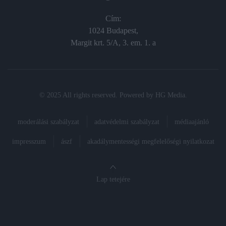
Cím:
1024 Budapest,
Margit krt. 5/A, 3. em. 1. a
© 2025 All rights reserved. Powered by
HG Media
.
moderálási szabályzat
adatvédelmi szabályzat
médiaajánló
impresszum
ászf
akadálymentességi megfelelőségi nyilatkozat
Lap tetejére