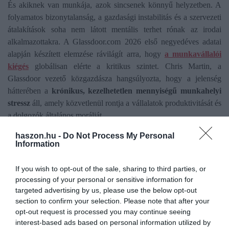
És akiknek van munkája, azok sincsenek könnyű helyzetben. A
folyamatos bizonytalanság, a gazdasági instabilitás és a szervezeti
átalakítások soha nem látott mentális terhet rónak az irodai
alkalmazottakra. A Glassdoor.com 2026 első negyedéves adatai
alapján készített elemzése rávilágít arra, hogy
a munkavállalói
kiégés
globálisan elérte a kritikus szintet. Chris Martin, a
Glassdoor vezető közgazdásza hangsúlyozta, hogy a jelenség
hátterében a
krónikus, kezelhetetlen mennyiségű munkahelyi
stressz
áll, amely közvetlenül rontja a vállalatok produktivitását és
a dolgozók általános morálját.
haszon.hu -
Do Not Process My Personal
A felmérésből származó számszerű adatok hűen tükrözik a helyzet
Information
súlyosságát:
a kiégés említése a munkavállalói értékelésekben
65 százalékkal ugrott meg
az előző év azonos időszakához
If you wish to opt-out of the sale, sharing to third parties, or
képest. Ha a járvány előtti bázisidőszakot vesszük alapul, a
processing of your personal or sensitive information for
dolgozók 2026 első negyedévében már 2,5-szer gyakrabban
targeted advertising by us, please use the below opt-out
panaszkodtak kimerültségre a véleményekben, mint a pandémiát
section to confirm your selection. Please note that after your
megelőzően. A feszült légkör a jövőképben is megmutatkozik: a
opt-out request is processed you may continue seeing
interest-based ads based on personal information utilized by
megkérdezettek mindössze
43,8 százaléka
látja pozitívan a cége