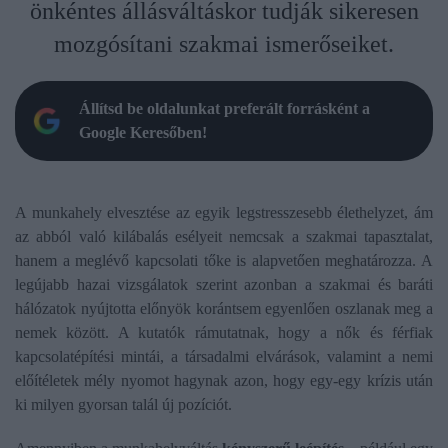
önkéntes állásváltáskor tudják sikeresen
mozgósítani szakmai ismerőseiket.
Állítsd be oldalunkat preferált forrásként a
Google Keresőben!
A munkahely elvesztése az egyik legstresszesebb élethelyzet, ám
az abból való kilábalás esélyeit nemcsak a szakmai tapasztalat,
hanem a meglévő kapcsolati tőke is alapvetően meghatározza. A
legújabb hazai vizsgálatok szerint azonban a szakmai és baráti
hálózatok nyújtotta előnyök korántsem egyenlően oszlanak meg a
nemek között. A kutatók rámutatnak, hogy a nők és férfiak
kapcsolatépítési mintái, a társadalmi elvárások, valamint a nemi
előítéletek mély nyomot hagynak azon, hogy egy-egy krízis után
ki milyen gyorsan talál új pozíciót.