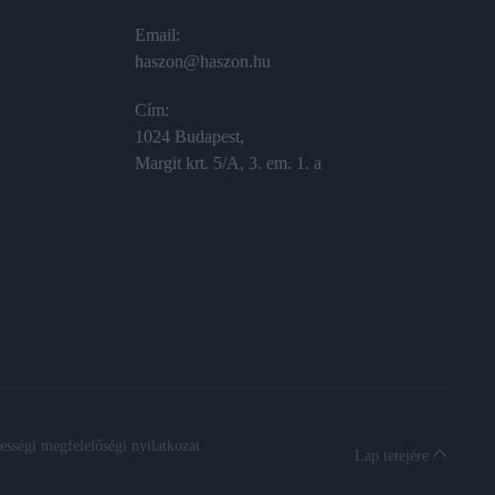
Email:
haszon@haszon.hu
Cím:
1024 Budapest,
Margit krt. 5/A, 3. em. 1. a
sségi megfelelőségi nyilatkozat
Lap tetejére