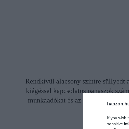
Rendkívül alacsony szintre süllyedt
kiégéssel kapcsolatos panaszok szám
munkaadókat és az állásokat értékel
haszon.h
szer
If you wish 
sensitive in