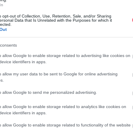
ettek a munka-magánélet egyensúlyával, és 75 százalékkal
In
k. Érdekesség, hogy a feszített munkaerőpiaci helyzet miatt
o opt-out of Collection, Use, Retention, Sale, and/or Sharing
tt alkalmazottak
45 százalékkal kevesebb külső állásra
ersonal Data that Is Unrelated with the Purposes for which it
lected.
légáik. Szektorok tekintetében a nonprofit szféra és az
Out
z ingatlanpiac dolgozói számoltak be a legnagyobb arányú
ve
szakportál számolt be.
consents
o allow Google to enable storage related to advertising like cookies on
evice identifiers in apps.
o allow my user data to be sent to Google for online advertising
 terjed: mi az a doomjobbing?
s.
to allow Google to send me personalized advertising.
o allow Google to enable storage related to analytics like cookies on
t az Egyesült Államokban a
job hugging
-gal illetnek.
evice identifiers in apps.
 Consulting akkoriban azt jósolta, hogy a munkavállalók a
o allow Google to enable storage related to functionality of the website
khöz.