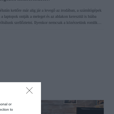
élután kettőre már alig jár a levegő az irodában, a számítógépek
s a laptopok ontják a meleget és az ablakon keresztül is hiába
róbálunk szellőztetni. Ilyenkor nemcsak a közérzetünk romlik…
sonal or
ection to