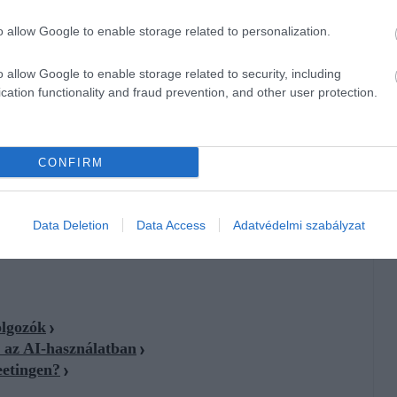
s mint tendencia nem múlt el: a február 18-án közzétett
o allow Google to enable storage related to personalization.
alók 56%-a azt állította, hogy
inkább szükségszerűségből
o allow Google to enable storage related to security, including
cation functionality and fraud prevention, and other user protection.
ti
bizalmatlanság
állhat, hanem
a világban tapasztalt
kulások (AI térnyerése).
Ilyen helyzetben a
ást, nélkülözhetetlennek mutatják magukat, nem delegálnak,
CONFIRM
katársakkal szemben, cégen belül sem akarnak mozogni. A
esítményét.
Data Deletion
Data Access
Adatvédelmi szabályzat
olgozók
k az AI-használatban
eetingen?