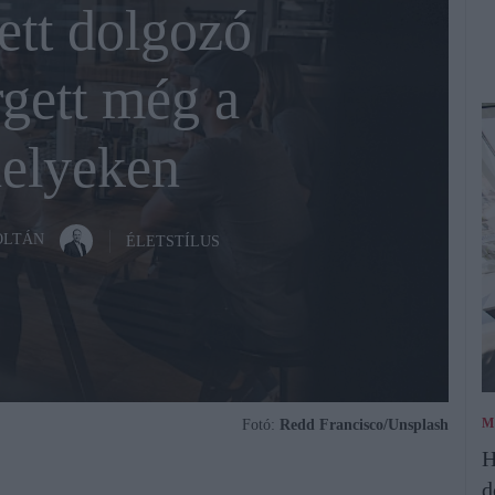
ett dolgozó
gett még a
elyeken
OLTÁN
ÉLETSTÍLUS
M
Fotó:
Redd Francisco/Unsplash
H
d