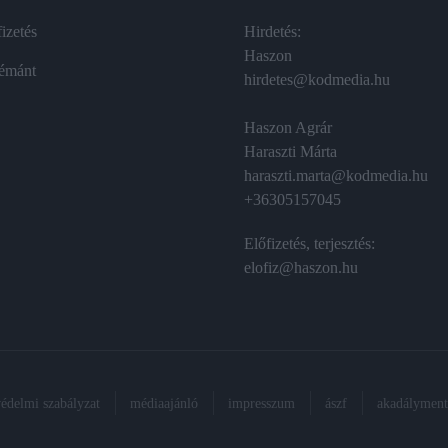
izetés
Hirdetés:
Haszon
émánt
hirdetes@kodmedia.hu
Haszon Agrár
Haraszti Márta
haraszti.marta@kodmedia.hu
+36305157045
Előfizetés, terjesztés:
elofiz@haszon.hu
védelmi szabályzat
médiaajánló
impresszum
ászf
akadálymente