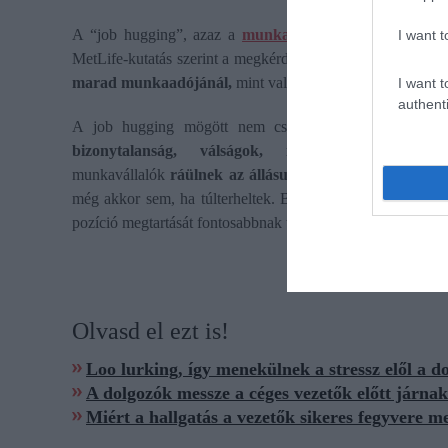
A “job hugging”, azaz a
munkahelyhez
való ragaszkodá
I want t
MetLife-kutatás szerint a megkérdezett amerikai munkaváll
marad munkaadójánál,
mint valódi elkötelezettségből.
I want t
authenti
A job hugging mögött nem csupán a munkaadó irán
bizonytalanság, válságok, munkaerőpiaci átala
munkavállalók
ráülnek az állásukra:
visszatartják a tud
még akkor sem, ha túlterheltek. Bizalmatlanok az új mun
pozíció megtartását fontosabbnak tartják, mint csapatuk telj
Olvasd el ezt is!
Loo lurking, így menekülnek a stressz elől a d
A dolgozók messze a céges vezetők előtt járna
Miért a hallgatás a vezetők sikeres fegyvere m