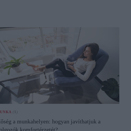
UNKA
(X)
őség a munkahelyen: hogyan javíthatjuk a
olgozók komfortérzetét?