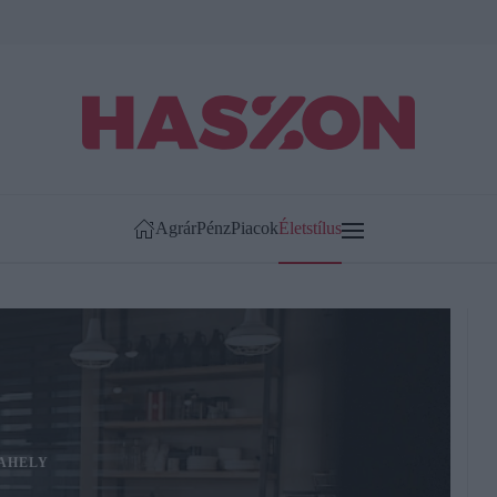
Agrár
Pénz
Piacok
Életstílus
AHELY