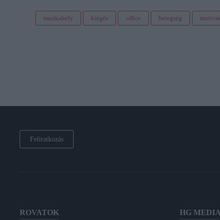
munkahely
kiégés
office
betegség
motivá
Feliratkozás
ROVATOK
HG MEDI