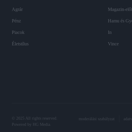
Agrár
Magazin-előf
Pénz
Hamu és Gy
Piacok
In
Életstílus
Vince
© 2025 All rights reserved.
moderálási szabályzat
adat
Powered by
HG Media
.