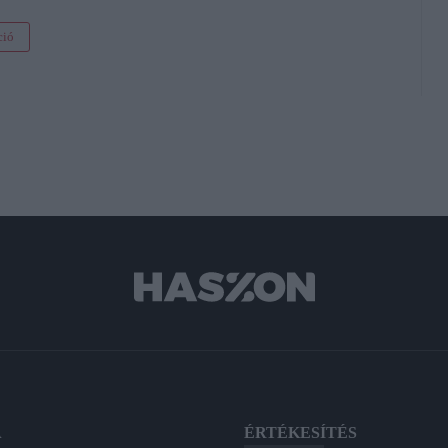
ció
A
ÉRTÉKESÍTÉS