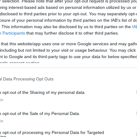
r selection. Please note that after your opt-out request is processed y
eing interest-based ads based on personal information utilized by us or
rált forrásként a Google Keresőben!
disclosed to third parties prior to your opt-out. You may separately opt-
losure of your personal information by third parties on the IAB’s list of
. This information may also be disclosed by us to third parties on the
IA
Participants
that may further disclose it to other third parties.
zervezeti átalakítások soha nem látott mentális terhet rónak
éves adatai alapján készített elemzése rávilágít arra, hogy
 that this website/app uses one or more Google services and may gath
. Chris Martin, a Glassdoor vezető közgazdásza hangsúlyozta,
including but not limited to your visit or usage behaviour. You may click 
nyiségű munkahelyi stressz
áll, amely közvetlenül rontja a
 to Google and its third-party tags to use your data for below specifi
ogle consent section.
É
l Data Processing Opt Outs
M
a helyzet súlyosságát:
a kiégés említése a munkavállalói
onos időszakához képest. Ha a járvány előtti bázisidőszakot
o opt-out of the Sharing of my personal data.
F
ár 2,5-szer gyakrabban panaszkodtak kimerültségre a
In
t
légkör a jövőképben is megmutatkozik: a megkérdezettek
o
ő hathónapos
üzleti kilátásait.
o opt-out of the Sale of my Personal Data.
p
In
r
olja szét a munkahelyi lojalitást. Azok a dolgozók, akik a
to opt-out of processing my Personal Data for Targeted
 valószínűséggel adnak pozitív értékelést a munkahelyükről
ing.