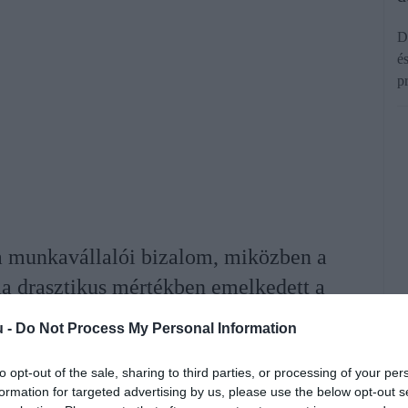
D
é
p
 a munkavállalói bizalom, miközben a
a drasztikus mértékben emelkedett a
ő portál, a Glassdoor.com felmérése
u -
Do Not Process My Personal Information
int.
to opt-out of the sale, sharing to third parties, or processing of your per
formation for targeted advertising by us, please use the below opt-out s