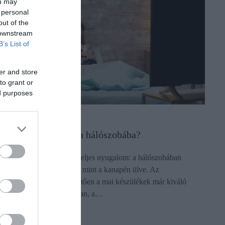
ou may
 personal
out of the
 downstream
B’s List of
er and store
to grant or
ed purposes
LETSTÍLUS
(X)
ilyen TV-t vegyek a hálószobába?
élhomály, puha takaró és teljes nyugalom: a hálószobában
évézni egészen más műfaj, mint a kanapén ülve. Az
kosfunkcióknak köszönhetően a mai készülékek már kiváló
artnerek az esti relaxációban, a…
ectangle