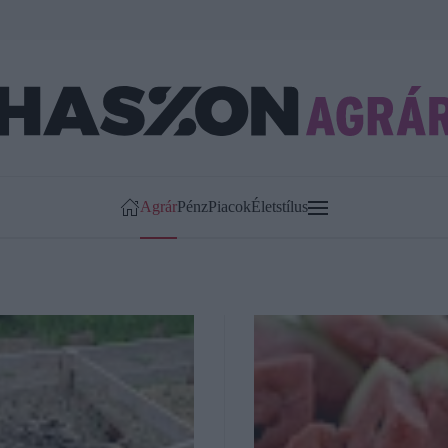
Agrár
Pénz
Piacok
Életstílus