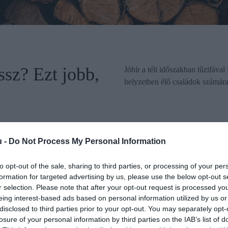
ssz? Ezt jobb,
Jóhír a téli időszakban tűzifával
helyzetben élő családok számára
u -
Do Not Process My Personal Information
gók legádázabb ellenségei
to opt-out of the sale, sharing to third parties, or processing of your per
agyar gazdák: ebből a traktorból fogy a legtöbb a nyáron
formation for targeted advertising by us, please use the below opt-out s
 és darázscsípés esetén?
r selection. Please note that after your opt-out request is processed y
eing interest-based ads based on personal information utilized by us or
s, egészségesebb növények: így védi a talajt a takarás
disclosed to third parties prior to your opt-out. You may separately opt-
losure of your personal information by third parties on the IAB’s list of