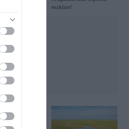
eszköze!
ntés:
ehet a