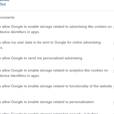
Out
consents
o allow Google to enable storage related to advertising like cookies on
evice identifiers in apps.
o allow my user data to be sent to Google for online advertising
s.
to allow Google to send me personalized advertising.
o allow Google to enable storage related to analytics like cookies on
evice identifiers in apps.
o allow Google to enable storage related to functionality of the website
AGRÁR
o allow Google to enable storage related to personalization.
at az újabb
Lesújtó uniós jele
Magyarországon l
o allow Google to enable storage related to security, including