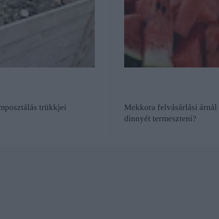
mposztálás trükkjei
Mekkora felvásárlási árnál
dinnyét termeszteni?