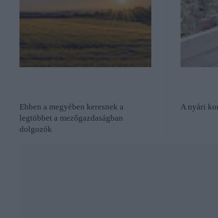
Ebben a megyében keresnek a
A nyári ko
legtöbbet a mezőgazdaságban
dolgozók