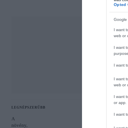
Opted 
Google 
I want t
web or d
I want t
purpose
I want 
I want t
web or d
I want t
or app.
LEGNÉPSZERŰBB
IDŐJÁRÁS
I want t
Meddig tarth
A
növény,
hőhullám?
I want t