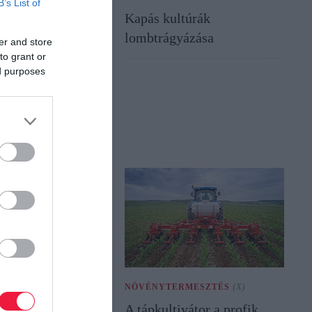
B’s List of
Kapás kultúrák
lombtrágyázása
er and store
to grant or
ed purposes
NÖVÉNYTERMESZTÉS
(X)
A tápkultivátor a profik