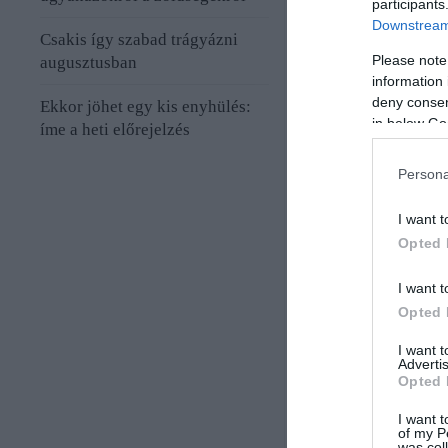
participants
Downstream 
Csakis így szabad trágyázni
Please note
augusztusban
information 
deny consent
Ekkor jöhet egy kis enyhülés:
in below Go
íme a heti előrejelzés
Persona
I want t
Opted 
I want t
Opted 
I want 
Advertis
Opted 
I want t
of my P
was col