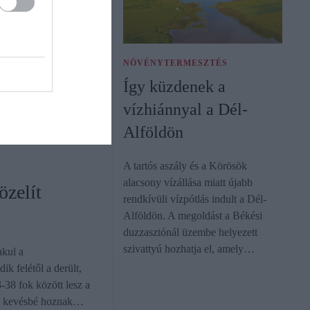
scsökkenés
gról az Európai Unió
NÖVÉNYTERMESZTÉS
 műholdas
Így küzdenek a
lamennyi fontos
vízhiánnyal a Dél-
n várható a
Alföldön
A tartós aszály és a Körösök
alacsony vízállása miatt újabb
zelít
rendkívüli vízpótlás indult a Dél-
Alföldön. A megoldást a Békési
duzzasztónál üzembe helyezett
szivattyú hozhatja el, amely…
akul a
ik felétől a derült,
-38 fok között lesz a
yre kevésbé hoznak…