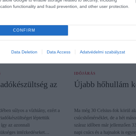
cation functionality and fraud prevention, and other user protection.
legnagyobb termé
számíthatunk 35-40 fok közötti
Riasztó képet fest Magyarorszá
CONFIRM
re. A jelenlegi hő- és vízstressz
legfrissebb MARS-jelentése. A
növények idő előtt száradása
termésbecslések szerint idén va
szetes…
szántóföldi növénynél hazánkba
Data Deletion
Data Access
Adatvédelmi szabályzat
legnagyobb…
S
IDŐJÁRÁS
iadókészültség az
Újabb hőhullám kö
ben súlyos a vízhiány, ezért a
Ma még 30 Celsius-fok körül al
iadókészültséget léptettük
csúcshőmérséklet, de a hét másod
 így az azonnali
száraz időben már jellemzően 33
szükséges intézkedéseket…
napi csúcs és a hajnalok is eg