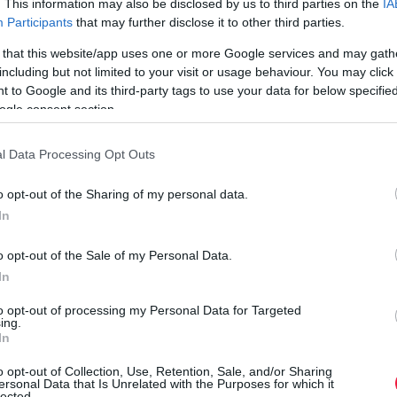
. This information may also be disclosed by us to third parties on the
IA
Participants
that may further disclose it to other third parties.
 that this website/app uses one or more Google services and may gath
including but not limited to your visit or usage behaviour. You may click 
 to Google and its third-party tags to use your data for below specifi
ogle consent section.
l Data Processing Opt Outs
o opt-out of the Sharing of my personal data.
In
o opt-out of the Sale of my Personal Data.
In
to opt-out of processing my Personal Data for Targeted
ing.
In
o opt-out of Collection, Use, Retention, Sale, and/or Sharing
ersonal Data that Is Unrelated with the Purposes for which it
lected.