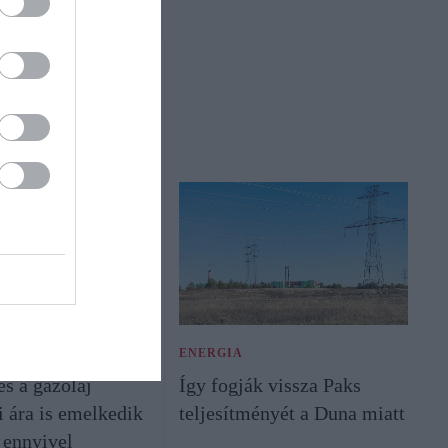
G
ENERGIA
és a gázolaj
Így fogják vissza Paks
i ára is emelkedik
teljesítményét a Duna miatt
 ennyivel