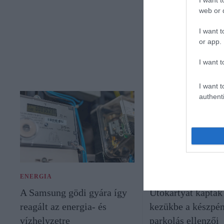
web or d
I want t
or app.
I want t
I want t
authenti
ENERGIA
JOG
A Samsung gödi gyára így
Ütőkártyát kaptak
reagált az energia- és
kezükbe a készpé
vízhelyzetre
parkolás ellenzői