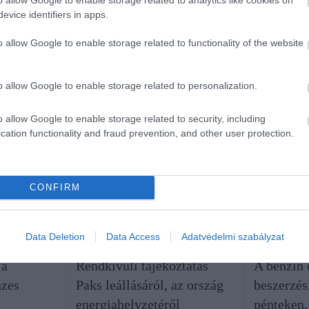
evice identifiers in apps.
o allow Google to enable storage related to functionality of the website
o allow Google to enable storage related to personalization.
o allow Google to enable storage related to security, including
cation functionality and fraud prevention, and other user protection.
CONFIRM
Data Deletion
Data Access
Adatvédelmi szabályzat
ENERGIA
ÜZEMANYA
 a
Rendkívüli tájékoztatás
A benzin 
nzes
Paks leállásáról, az ország
beszerzés
energiahelyzetéről
pénteken,