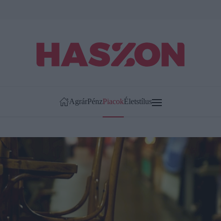
Agrár
Pénz
Piacok
Életstílus