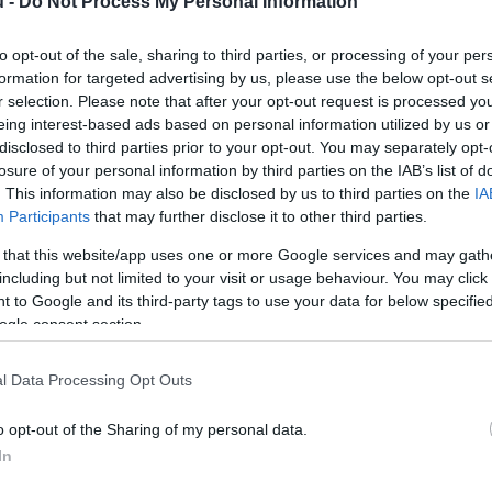
u -
Do Not Process My Personal Information
országban, 2025 végére viszont már csak 41,9 ezer m
tehát több mint 9 ezer üzlet zárt…
to opt-out of the sale, sharing to third parties, or processing of your per
formation for targeted advertising by us, please use the below opt-out s
LEGFRISSEBB HÍREINK
r selection. Please note that after your opt-out request is processed y
eing interest-based ads based on personal information utilized by us or
Önvezető taxik - itt utazhatsz velük Euró
disclosed to third parties prior to your opt-out. You may separately opt-
Játékos kedvű arabok – Készpénzért vetté
losure of your personal information by third parties on the IAB’s list of
legnagyobb játékcégét
. This information may also be disclosed by us to third parties on the
IA
Participants
that may further disclose it to other third parties.
Egyre többet akar a Z generáció: diplomát, 
tapasztalatot
 that this website/app uses one or more Google services and may gath
including but not limited to your visit or usage behaviour. You may click 
 to Google and its third-party tags to use your data for below specifi
ogle consent section.
l Data Processing Opt Outs
o opt-out of the Sharing of my personal data.
In