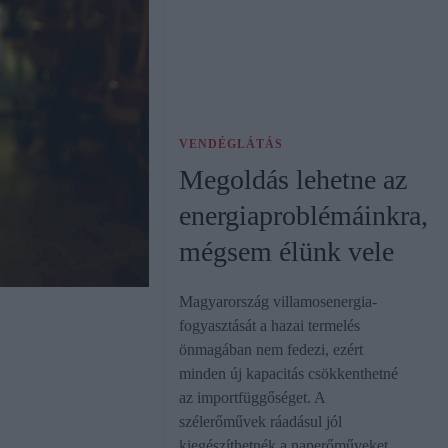
VENDÉGLÁTÁS
Megoldás lehetne az
energiaproblémáinkra,
mégsem élünk vele
Magyarország villamosenergia-
fogyasztását a hazai termelés
önmagában nem fedezi, ezért
minden új kapacitás csökkenthetné
az importfüggőséget. A
szélerőművek ráadásul jól
kiegészíthetnék a naperőműveket,