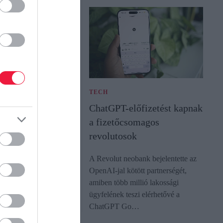
ATÉKONYSÁG
TECH
ett reklámok
ChatGPT-előfizetést kapnak
a fizetőcsomagos
revolutosok
entősen visszafogják a
A Revolut neobank bejelentette az
területi reklámok
OpenAI-jal kötött partnerségét,
Magyarországon. A
amiben több millió lakossági
lámszövetség
ügyfelének teszi elérhetővé a
 reklám…
ChatGPT Go…