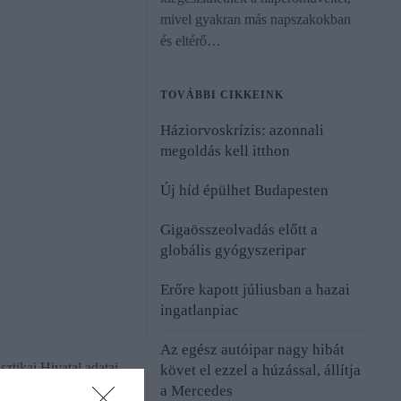
mivel gyakran más napszakokban
és eltérő…
TOVÁBBI CIKKEINK
Háziorvoskrízis: azonnali
megoldás kell itthon
Új híd épülhet Budapesten
Gigaösszeolvadás előtt a
globális gyógyszeripar
Erőre kapott júliusban a hazai
ingatlanpiac
Az egész autóipar nagy hibát
ztikai Hivatal adatai
követ el ezzel a húzással, állítja
hely működött az
a Mercedes