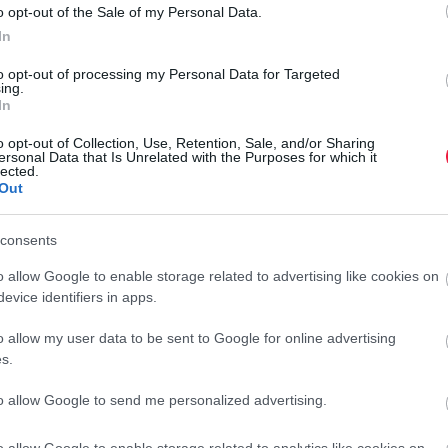
o opt-out of the Sale of my Personal Data.
In
to opt-out of processing my Personal Data for Targeted
ing.
In
o opt-out of Collection, Use, Retention, Sale, and/or Sharing
ersonal Data that Is Unrelated with the Purposes for which it
lected.
MESTERSÉGES INTELLIGENCIA
ENERGIAH
Out
Döbbenetes MI-modellt
Elsötétít
consents
mutatott be a kínai
webáruház-óriás
o allow Google to enable storage related to advertising like cookies on
evice identifiers in apps.
r a
Újabb nagy lépést tett a mesterséges
Hétfőtől jel
o allow my user data to be sent to Google for online advertising
szséget
intelligencia versenyében az
digitális köz
s.
élyeztetik:
Alibaba. A kínai technológiai óriás
világítását 
ső
lerántotta a leplet a Qwen3.8-
Magyar Rek
to allow Google to send me personalized advertising.
Max…
közterületi
o allow Google to enable storage related to analytics like cookies on