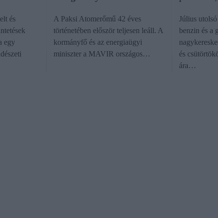
lt és
A Paksi Atomerőmű 42 éves
Július utolsó
ntetések
történetében először teljesen leáll. A
benzin és a 
a egy
kormányfő és az energiaügyi
nagykereske
ndészeti
miniszter a MAVIR országos…
és csütörtök
ára…