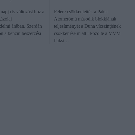
 napja is változást hoz a
Felére csökkentették a Paksi
gázolaj
Atomerőmű második blokkjának
delmi árában. Szerdán
teljesítményét a Duna vízszintjének
ön a benzin beszerzési
csökkenése miatt - közölte a MVM
Paksi…