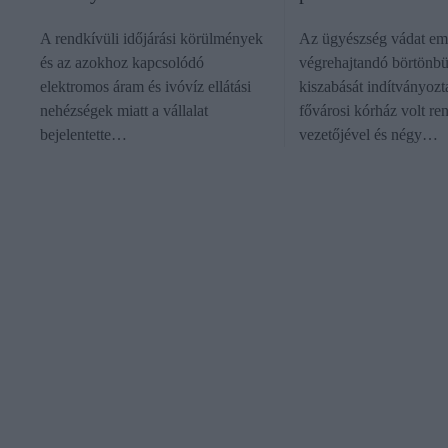
A rendkívüli időjárási körülmények
Az ügyészség vádat eme
és az azokhoz kapcsolódó
végrehajtandó börtönbü
elektromos áram és ivóvíz ellátási
kiszabását indítványozt
nehézségek miatt a vállalat
fővárosi kórház volt re
bejelentette…
vezetőjével és négy…