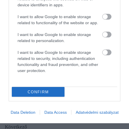
device identifiers in apps.
gyakran szeles idő
néhány óra alatt
növény vagy
várható a héten, de
ellephetik a
különleges termés
I want to allow Google to enable storage
a kánikula nem tér
kiskertet, és akár
csábító nyaralási
related to functionality of the website or app.
vissza, a
egyetlen éjszaka
emlék lehet, ám
hőmérséklet
alatt teljesen
komoly
I want to allow Google to enable storage
related to personalization.
csúcsértéke
tönkretehetik a
veszélyeket is
általában 30
frissen kikelt,
rejthet. A
I want to allow Google to enable storage
Celsius-fok körül
zsenge
külföldről
related to security, including authentication
alakul és a
zöldségnövényeket.
hazahozott
functionality and fraud prevention, and other
hajnalok is
növényekkel
user protection.
frissítőek lesznek.
olyan kártevők és
A sok napsütést…
kórokozók is
bekerülhetnek…
CONFIRM
Data Deletion
Data Access
Adatvédelmi szabályzat
Előző
1
3
4
5
6
7
236
…
…
Következő