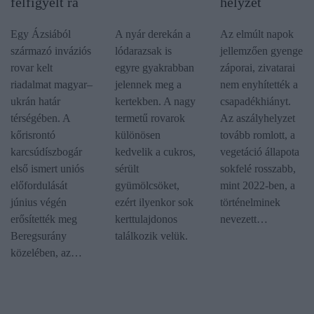
felfigyelt rá
helyzet
Egy Ázsiából
A nyár derekán a
Az elmúlt napok
származó inváziós
lódarazsak is
jellemzően gyenge
rovar kelt
egyre gyakrabban
záporai, zivatarai
riadalmat magyar–
jelennek meg a
nem enyhítették a
ukrán határ
kertekben. A nagy
csapadékhiányt.
térségében. A
termetű rovarok
Az aszályhelyzet
kőrisrontó
különösen
tovább romlott, a
karcsúdíszbogár
kedvelik a cukros,
vegetáció állapota
első ismert uniós
sérült
sokfelé rosszabb,
előfordulását
gyümölcsöket,
mint 2022-ben, a
június végén
ezért ilyenkor sok
történelminek
erősítették meg
kerttulajdonos
nevezett…
Beregsurány
találkozik velük.
közelében, az…