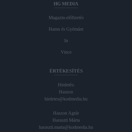
HG MEDIA
Magazin-előfizetés
Hamu és Gyémánt
In
Vince
ÉRTÉKESÍTÉS
Hirdetés:
Haszon
hirdetes@kodmedia.hu
Haszon Agrár
Haraszti Márta
haraszti.marta@kodmedia.hu