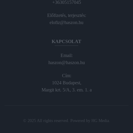
+36305157045
Előfizetés, terjesztés:
elofiz@haszon.hu
KAPCSOLAT
Email:
haszon@haszon.hu
Cím:
1024 Budapest,
Margit krt. 5/A, 3. em. 1. a
© 2025 All rights reserved. Powered by
HG Media
.