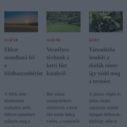
AGRÁR
AGRÁR
KERT
Ekkor
Veszélyes
Támadásba
mondható fel
tévhitek a
lendült a
a
kerti fúrt
diófák réme:
földhaszonbérlet
kutakról
így védd meg
a termést
A felek nem
Bár sokan
A június végén és
dönthetnek
szomjoltóként
július elején
szabadon arról,
tekintenek a kerti
rajzásnak induló
milyen esetekben
fúrt kutak hideg
nyugati dióburok-
szűnjön meg a
vizére, a szakértők
fúrólégy idén is