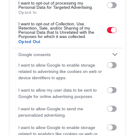
I want to opt-out of processing my
Personal Data for Targeted Advertising.
Opted In
I want to opt-out of Collection, Use,
Retention, Sale, and/or Sharing of my
Personal Data that Is Unrelated with the
Purposes for which it was collected.
Opted Out
Google consents
IDŐJÁRÁS
KERT
AGRÁR
I want to allow Google to enable storage
Jön-e a héten
Veszély a
Megtetszett
related to advertising like cookies on web or
hőhullám? Itt
kiskertekben:
egy egzotikus
device identifiers in apps.
a friss
egyetlen
növény az
I want to allow my user data to be sent to
előrejelzés
éjszaka alatt
egzotikus
Google for online advertising purposes.
is eltűnhet a
nyaraláson?
I want to allow Google to send me
vetés
Baj lehet
personalized advertising.
belőle
I want to allow Google to enable storage
related to analytics like cookies on web or
Változékony,
A földibolhák
Egy egzotikus