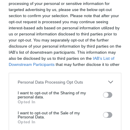
Kapás
fog esni,
aminek a
processing of your personal or sensitive information for
kultúrák
targeted advertising by us, please use the below opt-out
romlik az
száraz kórója
section to confirm your selection. Please note that after your
lombtrágyázása
aszályhelyzet
is kincset ér
opt-out request is processed you may continue seeing
interest-based ads based on personal information utilized by
Csapadékhiány és
A júliusban teljes
us or personal information disclosed to third parties prior to
Júliusban időszerű
your opt-out. You may separately opt-out of the further
aszály jellemzi
pompájában
a kukorica
disclosure of your personal information by third parties on the
eddig a
virágzó bíbor
lombtrágyázása.
IAB’s list of downstream participants. This information may
kapásnövények
kasvirág nemcsak
also be disclosed by us to third parties on the
IAB’s List of
Az állományok
szinte teljes
az egyik legszebb
Downstream Participants
that may further disclose it to other
többsége ekkorra
tenyészidőszakát,
gyógynövényünk,
third parties.
már eléri a 8-
az öntözetlen
hanem a virágzás
leveles állapotot.
Please note that this website/app uses one or more Google
táblák állapota
befejezése után,
Personal Data Processing Opt Outs
Sőt egy részük
services and may gather and store information including but
nagyon gyenge.
elszáradt kóróként
not limited to your visit or usage behaviour. You may click to
I want to opt-out of the Sharing of my
akár még
Országos, áztató
is létfontosságú
personal data.
grant or deny consent to Google and its third-party tags to
fejlettebb is lehet,
Opted In
eső a következő 6-
szerepet tölt be a
use your data for below specified purposes in below Google
ami együtt jár a
8 nap során sem
kert téli…
consent section.
I want to opt-out of the Sale of my
nagyobb
várható, csak…
Personal Data.
lombfelülettel.
Opted In