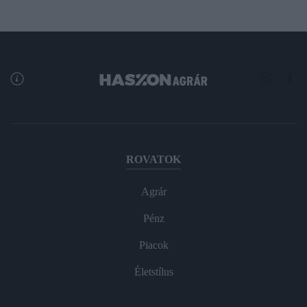
ROVATOK
Agrár
Pénz
Piacok
Életstílus