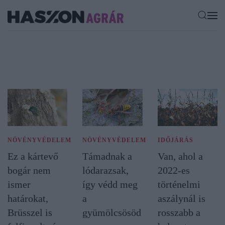
NÖVÉNYVÉDELEM
NÖVÉNYVÉDELEM
IDŐJÁRÁS
Ez a kártevő
Támadnak a
Van, ahol a
bogár nem
lódarazsak,
2022-es
ismer
így védd meg
történelmi
határokat,
a
aszálynál is
Brüsszel is
gyümölcsösöd
rosszabb a