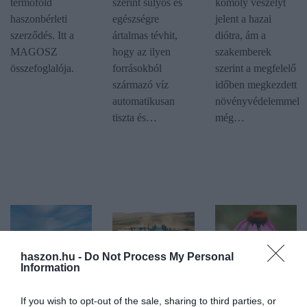
termőföld
szerint súlyos és
komoly veszélyt
haszonbérleti
egészségre
jelent a hazai
szerződés. Itt a
ártalmas tévhit,
diótra, ám a
MAGOSZ
hogy az ilyen
szakemberek
összefoglalója.
forrásokból
szerint a megfelelő
származó víz
időben megkezdett
automatikusan
növényvédelemmel
tiszta és…
még…
haszon.hu -
Do Not Process My Personal
Information
IDŐJÁRÁS
NÖVÉNYTERMESZTÉS
KERT
(X)
Kevés helyen
A növény,
If you wish to opt-out of the sale, sharing to third parties, or