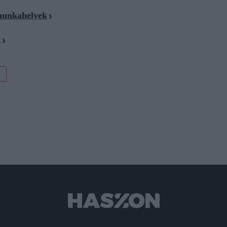
 munkahelyek
k