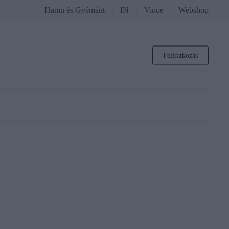
Hamu és Gyémánt
IN
Vince
Webshop
Feliratkozás