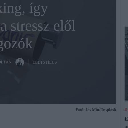
ing, így
 stressz elől
gozók
OLTÁN
ÉLETSTÍLUS
K
Fotó:
Jas Min/Unsplash
E
a