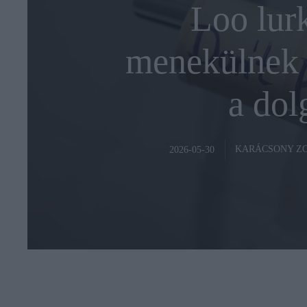
Loo lurk
menekülnek a
a dol
KARÁCSONY Z
2026-05-30