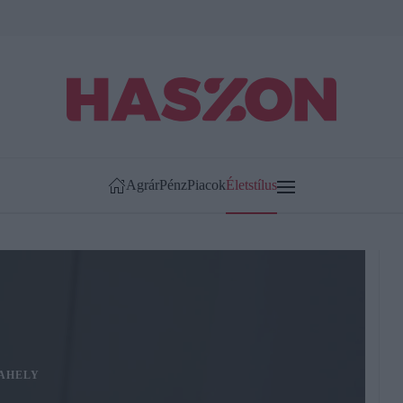
Agrár
Pénz
Piacok
Életstílus
AHELY