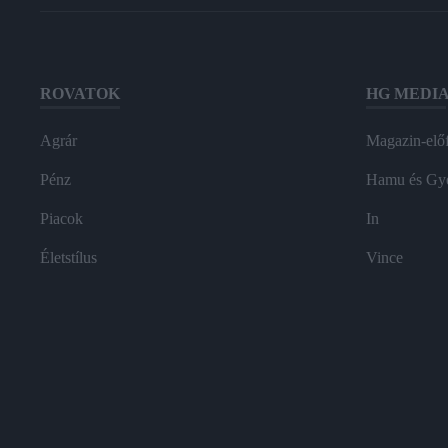
ROVATOK
HG MEDI
Agrár
Magazin-előf
Pénz
Hamu és Gy
Piacok
In
Életstílus
Vince