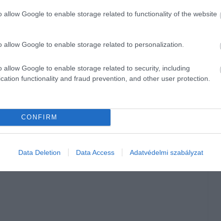
o allow Google to enable storage related to functionality of the website
vissza a dolgozókat a cégek az irodába
o allow Google to enable storage related to personalization.
meghosszabbítja
o allow Google to enable storage related to security, including
cation functionality and fraud prevention, and other user protection.
anulmányát, amely szoros összefüggést mutatott ki a
 között. A kutatás rávilágít, hogy a támogató szervezeti
ntális, hanem súlyos fizikai tünetekhez is vezethet. Az
fizető cégnél kezd dolgozni,
többször jut el orvoshoz, és
CONFIRM
ló gyógyszert
(köztük vérnyomás- és koleszterincsökkentőt)
s ritkábban kezd használni mentális betegségek kezelésére
mlana.eszti a „soft” területeket, valójában a munkavállalói
Data Deletion
Data Access
Adatvédelmi szabályzat
tékozik.