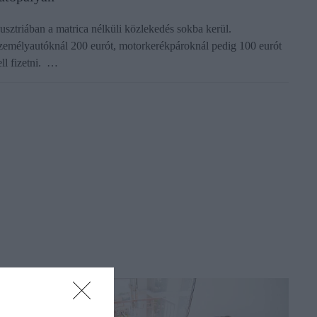
usztriában a matrica nélküli közlekedés sokba kerül.
zemélyautóknál 200 eurót, motorkerékpároknál pedig 100 eurót
ell fizetni. …