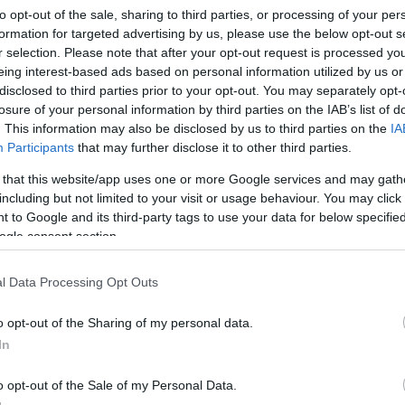
to opt-out of the sale, sharing to third parties, or processing of your per
rált forrásként a Google Keresőben!
formation for targeted advertising by us, please use the below opt-out s
r selection. Please note that after your opt-out request is processed y
eing interest-based ads based on personal information utilized by us or
disclosed to third parties prior to your opt-out. You may separately opt-
szer egészen újszerű, korábban tabunak számító megküzdési
losure of your personal information by third parties on the IAB’s list of
újabb munkahelyi irányzat az úgynevezett
„loo lurking”
. This information may also be disclosed by us to third parties on the
IA
jkálásként fordítható)
jelensége, amelyre a Kickresume
Participants
that may further disclose it to other third parties.
ésével készült kutatása hívta fel a figyelmet. A kifejezés
 that this website/app uses one or more Google services and may gath
kahelyi mellékhelyiségeket használják menedékként, amikor
including but not limited to your visit or usage behaviour. You may click 
iselhetetlen, és szükségük van egy privát szférára a
M
 to Google and its third-party tags to use your data for below specifi
ogle consent section.
H
d
ra: a válaszadók 44 százaléka vallotta be, hogy tartott már
l Data Processing Opt Outs
zünetet”.
Bár a legtöbb ilyen elvonulás alapvetően csak pár
D
itöltők 10 százaléka elismerte, hogy alkalmanként
több mint
o opt-out of the Sharing of my personal data.
é
mentális terhek állnak:
a megkérdezettek 41 százaléka a
In
p
alékuk azért, mert sírnia kell a feszültségtől, 15 százalékuk
r
ánikrohamot vészel át a zárt ajtók mögött.
o opt-out of the Sale of my Personal Data.