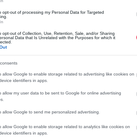
In
őnek
to opt-out of processing my Personal Data for Targeted
ing.
In
ális problémák húzódnak meg. Peter Duris, a Kickresume
o opt-out of Collection, Use, Retention, Sale, and/or Sharing
elenség tömegessé válása komoly vészjelzés a vállalatok
ersonal Data that Is Unrelated with the Purposes for which it
lected.
 arra kényszerülnek, hogy a mosdóba meneküljenek, az
Out
.
A tanulmány érdekes nemi és generációs különbségekre is
rányban (48%) élnek a mosdóba menekülés eszközével, mint
consents
 tagjai a legérzékenyebbek: náluk ez az arány eléri az 51
csupán a 30 százaléka választja ezt a fajta elvonulást.
o allow Google to enable storage related to advertising like cookies on
evice identifiers in apps.
sztratív korlátozásában vagy a dolgozók ellenőrzésében
 tanácsolják a nehézségekkel küzdő alkalmazottaknak és a
o allow my user data to be sent to Google for online advertising
s.
szinte, nyílt és empatikus kommunikációt válasszák. A
okat, és olyan támogató környezetet kell teremteniük, ahol a
to allow Google to send me personalized advertising.
turált keretek között valósul meg -
írja
a HR Portal.
o allow Google to enable storage related to analytics like cookies on
evice identifiers in apps.