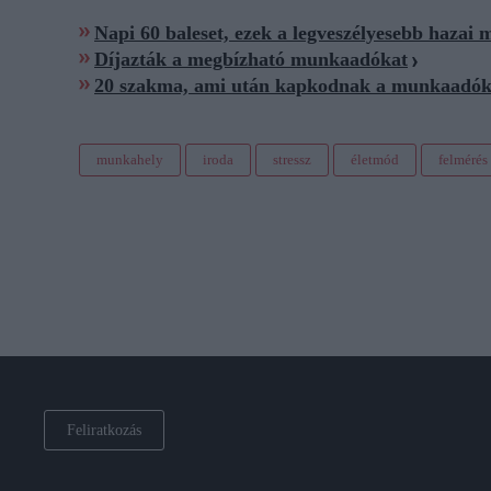
Napi 60 baleset, ezek a legveszélyesebb hazai
Díjazták a megbízható munkaadókat
20 szakma, ami után kapkodnak a munkaadó
munkahely
iroda
stressz
életmód
felmérés
Feliratkozás