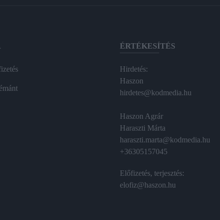
A
ÉRTÉKESÍTÉS
izetés
Hirdetés:
Haszon
émánt
hirdetes@kodmedia.hu
Haszon Agrár
Haraszti Márta
haraszti.marta@kodmedia.hu
+36305157045
Előfizetés, terjesztés:
elofiz@haszon.hu