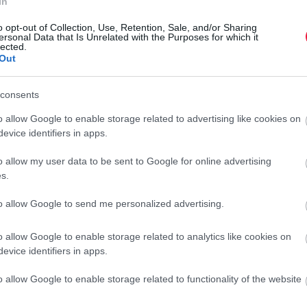
In
o opt-out of Collection, Use, Retention, Sale, and/or Sharing
ersonal Data that Is Unrelated with the Purposes for which it
ckázatosabbak, ahol erős
a fizikai kitettség
. Az ipar, a
lected.
a adja a balesetek jelentős részét. Ezekben a munkakörökben
Out
t kockázatai egyszerre növelik a sérülés esélyét. Az irodai
t történik.
consents
o allow Google to enable storage related to advertising like cookies on
evice identifiers in apps.
o allow my user data to be sent to Google for online advertising
 munkahelyen a Z generációt
s.
to allow Google to send me personalized advertising.
o allow Google to enable storage related to analytics like cookies on
–64 éveseknél
fordult elő, a halálos esetek pedig leginkább
evice identifiers in apps.
 nagyobb foglalkoztatási aránnyal – részben a hosszú ideje
o allow Google to enable storage related to functionality of the website