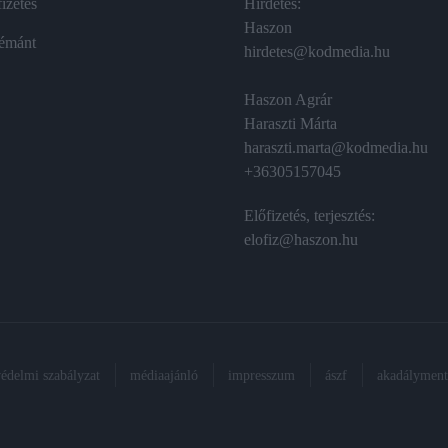
izetés
Hirdetés:
Haszon
émánt
hirdetes@kodmedia.hu
Haszon Agrár
Haraszti Márta
haraszti.marta@kodmedia.hu
+36305157045
Előfizetés, terjesztés:
elofiz@haszon.hu
védelmi szabályzat
médiaajánló
impresszum
ászf
akadálymente