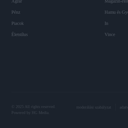
Agrár
Magazin-előf
Pénz
Hamu és Gy
Piacok
In
Életstílus
Vince
© 2025 All rights reserved.
moderálási szabályzat
adat
Powered by
HG Media
.