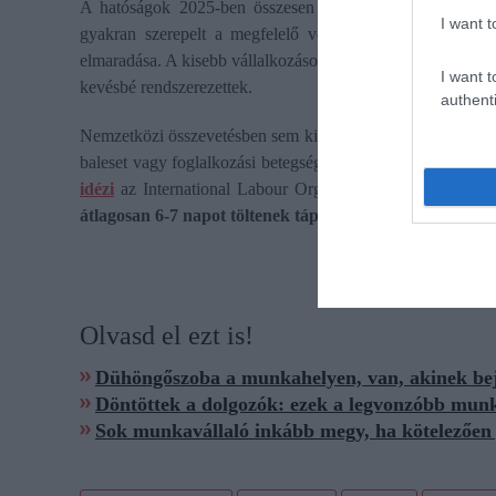
A hatóságok 2025-ben összesen
1,1 milliárd forint mu
I want t
gyakran szerepelt a megfelelő védőfelszerelés hiánya, a
elmaradása. A kisebb vállalkozásoknál általában nagyobb a 
I want t
kevésbé rendszerezettek.
authenti
Nemzetközi összevetésben sem kis tételről van szó: évente
baleset vagy foglalkozási betegség miatt, valamint minteg
idézi
az International Labour Organizationt (ILO) a Ec
átlagosan 6-7 napot töltenek táppénzen
– ez elmarad az u
Olvasd el ezt is!
Dühöngőszoba a munkahelyen, van, akinek be
Döntöttek a dolgozók: ezek a legvonzóbb mun
Sok munkavállaló inkább megy, ha kötelezően 