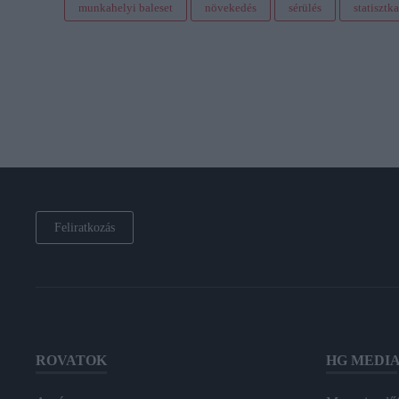
munkahelyi baleset
növekedés
sérülés
statisztka
Feliratkozás
ROVATOK
HG MEDI