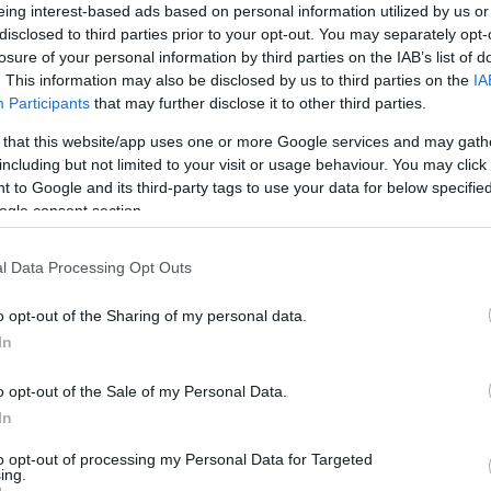
eing interest-based ads based on personal information utilized by us or
disclosed to third parties prior to your opt-out. You may separately opt-
losure of your personal information by third parties on the IAB’s list of
. This information may also be disclosed by us to third parties on the
IA
rországon 2025-ben, vagyis átlagosan
naponta csaknem
Participants
that may further disclose it to other third parties.
azdasági Minisztérium összesítése szerint tavaly 21 252
ést jelent
az előző évhez képest. A halálos esetek száma
 that this website/app uses one or more Google services and may gath
 munka közben, emellett 148 súlyos kimenetelű balesetet is
including but not limited to your visit or usage behaviour. You may click 
 to Google and its third-party tags to use your data for below specifi
ogle consent section.
vábbra is magas szinten mozog. 2021-ben 21 591, 2022-ben
H
gisztráltak. A rendszerben minden olyan baleset szerepel,
l Data Processing Opt Outs
E
, valamint a halálos kimenetelű esetek is. A 2025-ös adat
o opt-out of the Sharing of my personal data.
a
lesetek száma a 2024-es
75-ről 65-re mérséklődött
.
In
A
o opt-out of the Sale of my Personal Data.
Á
In
ál
etet rögzítettek. Pest vármegye 2717 esettel következik,
r
-Sopron pedig 1146 esettel szerepel a rangsor elején. A
to opt-out of processing my Personal Data for Targeted
ing.
 munkaerőpiaci súlyával, részben az ipari, logisztikai és