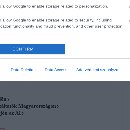
nkavédelmi bírságot
szabtak ki. A hiányosságok között
o allow Google to enable storage related to personalization.
 biztonsági előírások megsértése vagy a kötelező oktatás
kockázat, mert a képzések, ellenőrzések és belső szabályok
o allow Google to enable storage related to security, including
cation functionality and fraud prevention, and other user protection.
 világszerte közel 3 millió ember hal meg munkához köthető
y 395 millióan szenvednek nem halálos munkahelyi sérülést,
CONFIRM
onomyx. Hazánkban a KSH szerint a munkavállalók évente
niós, nagyjából 8 napos átlagtól.
Data Deletion
Data Access
Adatvédelmi szabályzat
jön
káltatók Magyarországon
jön az AI