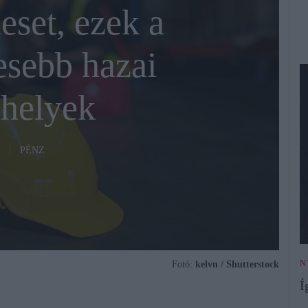
eset, ezek a
esebb hazai
helyek
PÉNZ
N
Fotó:
kelvn / Shutterstock
Í