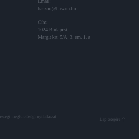
Email:
haszon@haszon.hu
Cím:
1024 Budapest,
Margit krt. 5/A, 3. em. 1. a
sségi megfelelőségi nyilatkozat
Lap tetejére