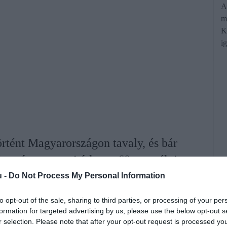
A
m
K
i
rtént Magyarországon tavaly, és bár
k száma, a napi átlagos 60 személyi
2-ben volt ilyen magasan ez a mutató
u -
Do Not Process My Personal Information
273).
to opt-out of the sale, sharing to third parties, or processing of your per
formation for targeted advertising by us, please use the below opt-out s
r selection. Please note that after your opt-out request is processed y
rált forrásként a Google Keresőben!