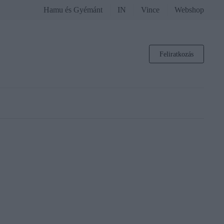
Hamu és Gyémánt
IN
Vince
Webshop
Feliratkozás