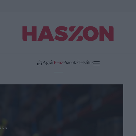
Agrár
Pénz
Piacok
Életstílus
NKA