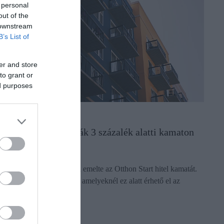
 personal
out of the
 downstream
B’s List of
er and store
to grant or
ed purposes
ITEL
zek a bankok kínálják 3 százalék alatti kamaton
z Otthon Startot
 Gránit Bank 3 százalékra emelte az Otthon Start hitel kamatát.
m maradtak még bankok, amelyeknél ez alatt érhető el az
lamilag támogatott hitel.
ectangle