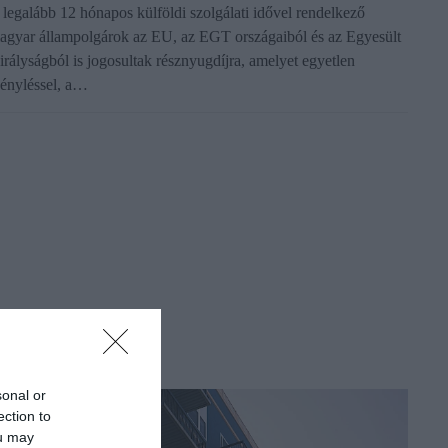
 legalább 12 hónapos külföldi szolgálati idővel rendelkező
agyar állampolgárok az EU, az EGT országaiból és az Egyesült
irályságból is jogosultak résznyugdíjra, amelyet egyetlen
gényléssel, a…
sonal or
ection to
ou may