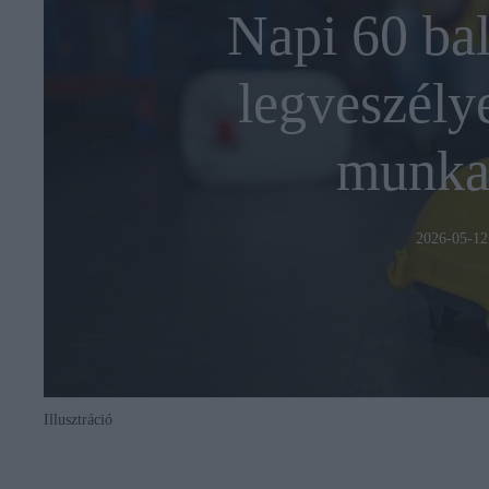
Napi 60 bal
legveszély
munka
2026-05-12
Illusztráció