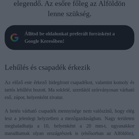
elegendő. Az esőre főleg az Alföldön
lenne szükség.
Állítsd be oldalunkat preferált forrásként a
Google Keresőben!
Lehűlés és csapadék érkezik
Az előző este érkező hidegfront csapadékot, valamint komoly és
tartós lehűlést hozott. Ma sokfelé, szerdától szórványosan várható
eső, zápor, helyenként zivatar.
A hetén várható csapadék mennyisége nem valószínű, hogy elég
lesz a jelenlegi helyzetben a mezőgazdaságban. Nagy területen
meghaladhatja a 10, helyenként a 20 mm-t, ugyanakkor
maradhatnak olyan országrészek is (elsősorban az Alföldön),