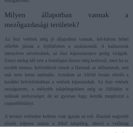
HungaroMet.
Milyen állapotban vannak a
mezőgazdasági területek?
Az őszi vetések még jó állapotban vannak, két-három héttel
előrébb járnak a fejlődésben a szokásosnál. A kalászosok
intenzíven növekednek, az őszi káposztarepce pedig virágzik.
Ennyi meleg idő erre a fenológiai fázisra még kedvező, mert ha ez
tovább tartana, lerövidítené ennek a fázisnak az időtartamát, ami
már nem lenne optimális. Azonban az Alföld északi részén a
korábbi belvízfoltokban a vetések kipusztultak. Az őszi vetések
országszerte, a mélyebb talajrétegekben még az Alföldön is
találnak nedvességet, de az gyorsan fogy, kezdik megérezni a
csapadékhiányt.
A tavaszi vetésekre kellene csak igazán az eső. Hazánk nagyobb
részén teljesen száraz a fölső talajréteg, ahová a vetőmag
kerül/kerülne.