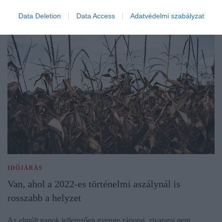
Data Deletion
Data Access
Adatvédelmi szabályzat
IDŐJÁRÁS
Van, ahol a 2022-es történelmi aszálynál is
rosszabb a helyzet
Az elmúlt napok jellemzően gyenge záporai, zivatarai nem