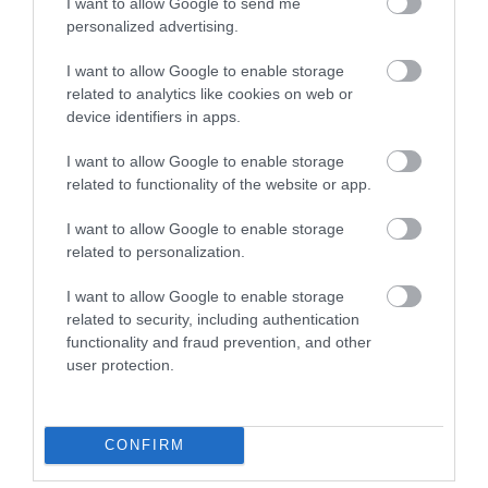
I want to allow Google to send me
personalized advertising.
AGRÁR
I want to allow Google to enable storage
Itt a sáskaveszély: Hat növényvédő szer kapott
related to analytics like cookies on web or
engedélyt
device identifiers in apps.
A sáskák tömeges felszaporodása miatt a Nébih hat növényvédő
I want to allow Google to enable storage
related to functionality of the website or app.
szer szükséghelyzeti felhasználását engedélyezte. Az intézkedés a
szántóföldi és kertészeti kultúrák védelmét szolgálja.
I want to allow Google to enable storage
related to personalization.
I want to allow Google to enable storage
related to security, including authentication
functionality and fraud prevention, and other
user protection.
CONFIRM