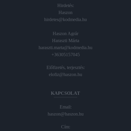
Hirdetés:
Haszon
hirdetes@kodmedia.hu
Haszon Agrár
Haraszti Márta
haraszti.marta@kodmedia.hu
+36305157045
Előfizetés, terjesztés:
elofiz@haszon.hu
KAPCSOLAT
Email:
haszon@haszon.hu
Cím: