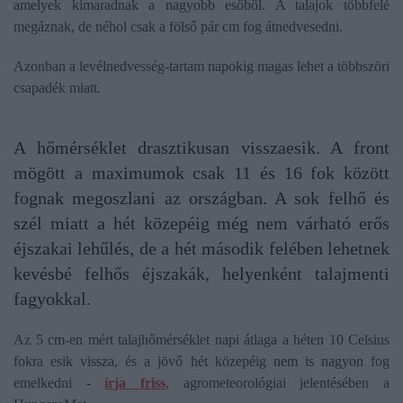
amelyek kimaradnak a nagyobb esőből. A talajok többfelé
megáznak, de néhol csak a fölső pár cm fog átnedvesedni.
Azonban a levélnedvesség-tartam napokig magas lehet a többszöri
csapadék miatt.
A hőmérséklet drasztikusan visszaesik. A front
mögött a maximumok csak 11 és 16 fok között
fognak megoszlani az országban. A sok felhő és
szél miatt a hét közepéig még nem várható erős
éjszakai lehűlés, de a hét második felében lehetnek
kevésbé felhős éjszakák, helyenként talajmenti
fagyokkal.
Az 5 cm-en mért talajhőmérséklet napi átlaga a héten 10 Celsius
fokra esik vissza, és a jövő hét közepéig nem is nagyon fog
emelkedni -
írja friss
, agrometeorológiai jelentésében a