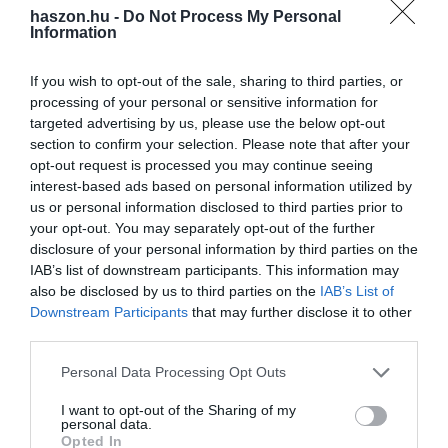
haszon.hu -
Do Not Process My Personal
Information
A legtöbb gyümölcsfánk elvirágzott. Viszont az alma és a birs
jelenleg virágzik. Azoknak kedvez a száraz, meleg idő.
If you wish to opt-out of the sale, sharing to third parties, or
processing of your personal or sensitive information for
Az elmúlt héten hulló csapadék miatt nem volt nedves a növények
targeted advertising by us, please use the below opt-out
levélének felülete. A párás időszakok hossza is alacsonyan maradt.
section to confirm your selection. Please note that after your
opt-out request is processed you may continue seeing
A gombás megbetegedések terjedésének ez a száraz időszak nem
interest-based ads based on personal information utilized by
optimális.
us or personal information disclosed to third parties prior to
your opt-out. You may separately opt-out of the further
disclosure of your personal information by third parties on the
időjárás
előrejelzés
mezőgazdaság
agrometeorológia
IAB’s list of downstream participants. This information may
also be disclosed by us to third parties on the
IAB’s List of
meteorológia
Downstream Participants
that may further disclose it to other
third parties.
Please note that this website/app uses one or more Google
Personal Data Processing Opt Outs
services and may gather and store information including but
not limited to your visit or usage behaviour. You may click to
I want to opt-out of the Sharing of my
personal data.
grant or deny consent to Google and its third-party tags to
Opted In