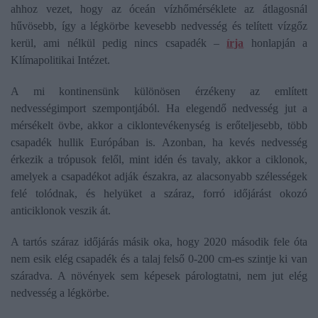
ahhoz vezet, hogy az óceán vízhőmérséklete az átlagosnál
hűvösebb, így a légkörbe kevesebb nedvesség és telített vízgőz
kerül, ami nélkül pedig nincs csapadék –
írja
honlapján a
Klímapolitikai Intézet.
A mi kontinensünk különösen érzékeny az említett
nedvességimport szempontjából. Ha elegendő nedvesség jut a
mérsékelt övbe, akkor a ciklontevékenység is erőteljesebb, több
csapadék hullik Európában is. Azonban, ha kevés nedvesség
érkezik a trópusok felől, mint idén és tavaly, akkor a ciklonok,
amelyek a csapadékot adják északra, az alacsonyabb szélességek
felé tolódnak, és helyüket a száraz, forró időjárást okozó
anticiklonok veszik át.
A tartós száraz időjárás másik oka, hogy 2020 második fele óta
nem esik elég csapadék és a talaj felső 0-200 cm-es szintje ki van
száradva. A növények sem képesek párologtatni, nem jut elég
nedvesség a légkörbe.