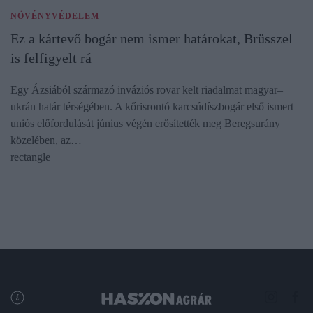
NÖVÉNYVÉDELEM
Ez a kártevő bogár nem ismer határokat, Brüsszel
is felfigyelt rá
Egy Ázsiából származó inváziós rovar kelt riadalmat magyar–
ukrán határ térségében. A kőrisrontó karcsúdíszbogár első ismert
uniós előfordulását június végén erősítették meg Beregsurány
közelében, az…
rectangle