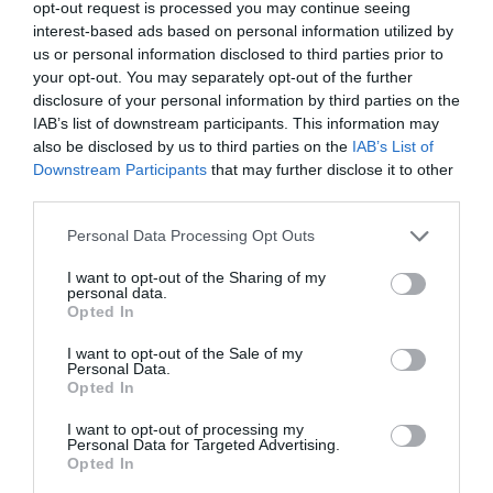
opt-out request is processed you may continue seeing
gazdaságnak.
interest-based ads based on personal information utilized by
us or personal information disclosed to third parties prior to
De meddig fog tartani?
your opt-out. You may separately opt-out of the further
disclosure of your personal information by third parties on the
IAB’s list of downstream participants. This information may
La Niña bár gyengül, de előreláthatólag 20-50
also be disclosed by us to third parties on the
IAB’s List of
Downstream Participants
that may further disclose it to other
százalékos valószínűséggel az egész évben
third parties.
folytatódni fog a Csendes-óceánon. Az Atlanti-
Please note that this website/app uses one or more Google
Personal Data Processing Opt Outs
óceán középső és szubtrópusi vizeinek
services and may gather and store information including but
hőmérséklete emelkedni kezdett. Remélhetőleg
not limited to your visit or usage behaviour. You may click to
I want to opt-out of the Sharing of my
personal data.
lezárhatjuk a száraz időszakot ősszel vagy télen, és
grant or deny consent to Google and its third-party tags to
Opted In
use your data for below specified purposes in below Google
nem fog állandósulni.
consent section.
I want to opt-out of the Sale of my
Personal Data.
Opted In
időjárás
csapadékhiány
aszály
hőhullámy
I want to opt-out of processing my
Personal Data for Targeted Advertising.
mezőgazdaság
Opted In