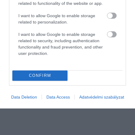
related to functionality of the website or app.
I want to allow Google to enable storage
related to personalization.
I want to allow Google to enable storage
related to security, including authentication
INNOVÁCIÓ
functionality and fraud prevention, and other
user protection.
Európából Ázsiába költözik a nagymúltú
járműgyártó
CONFIRM
Korszakváltás előtt áll Európa egyik legismertebb mezőgazdasági
márkája. A Zetor nyolc évtized után leállítja a traktorgyártást
Csehországban, a kis- és közepes teljesítményű modellek
Data Deletion
Data Access
Adatvédelmi szabályzat
összeszerelését…