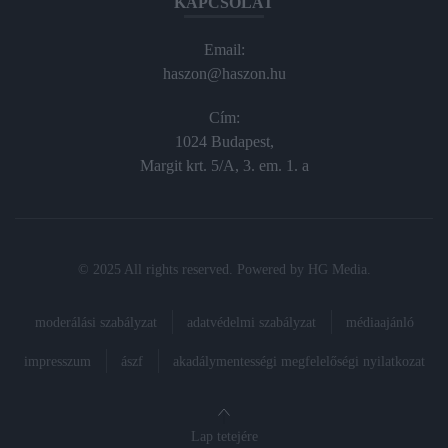
KAPCSOLAT
Email:
haszon@haszon.hu
Cím:
1024 Budapest,
Margit krt. 5/A, 3. em. 1. a
© 2025 All rights reserved. Powered by
HG Media
.
moderálási szabályzat
adatvédelmi szabályzat
médiaajánló
impresszum
ászf
akadálymentességi megfelelőségi nyilatkozat
Lap tetejére