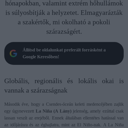
hónapokban, valamint extrém hőhullámok
is súlyosbítják a helyzetet. Elmagyarázták
a szakértők, mi okolható a pokoli
szárazságért.
Állítsd be oldalunkat preferált forrásként a
Google Keresőben!
Globális, regionális és lokális okai is
vannak a szárazságnak
Második éve, hogy a Csendes-óceán keleti medencéjében zajlik
egy úgynevezett
La Niña (A Lány)
jelenség, amely ezúttal csak
lassan veszít az erejéből. Ennek általában ellentétes hatással van
az időjárásra és az éghajlatra, mint az El Niño-nak. A La Niña