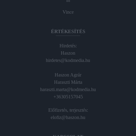
In
Vince
ÉRTÉKESÍTÉS
Hirdetés:
Haszon
hirdetes@kodmedia.hu
Haszon Agrár
Haraszti Márta
haraszti.marta@kodmedia.hu
+36305157045
Előfizetés, terjesztés:
elofiz@haszon.hu