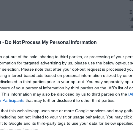
E
u
u
k
u -
Do Not Process My Personal Information
to opt-out of the sale, sharing to third parties, or processing of your per
formation for targeted advertising by us, please use the below opt-out s
r selection. Please note that after your opt-out request is processed y
eing interest-based ads based on personal information utilized by us or
disclosed to third parties prior to your opt-out. You may separately opt-
rjedését valószínűsítik a szakértők az
losure of your personal information by third parties on the IAB’s list of
ik lehet a báránysaláta, ami nagyobb
. This information may also be disclosed by us to third parties on the
IA
Participants
that may further disclose it to other third parties.
sben is. Az utóbbi években a növény
 that this website/app uses one or more Google services and may gath
lent meg a kontinensen.
including but not limited to your visit or usage behaviour. You may click 
 to Google and its third-party tags to use your data for below specifi
ogle consent section.
rált forrásként a Google Keresőben!