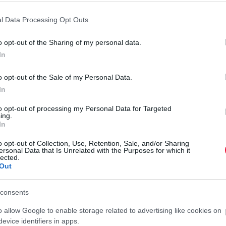
l Data Processing Opt Outs
kertekben
o opt-out of the Sharing of my personal data.
In
n galambbegy néven is ismert) elsősorban gabonavetések
o opt-out of the Sale of my Personal Data.
zerint
a jövőben egyre nagyobb szerepet kaphat az emberi
In
to opt-out of processing my Personal Data for Targeted
ing.
sszúkás, sötétzöld, lekerekített levelei igen
In
A
kban gazdagok, valamint - állítólag - az ízük
o opt-out of Collection, Use, Retention, Sale, and/or Sharing
B
ersonal Data that Is Unrelated with the Purposes for which it
 is, így ősszel elvetve a zsenge levelei már
lected.
t
n termeszthető.
Out
A
 az európai piacokon. A legnagyobb forgalmazója a francia
consents
k
vben biominőségben kínálják a galambbegyet. Viszont, az
r
o allow Google to enable storage related to advertising like cookies on
evice identifiers in apps.