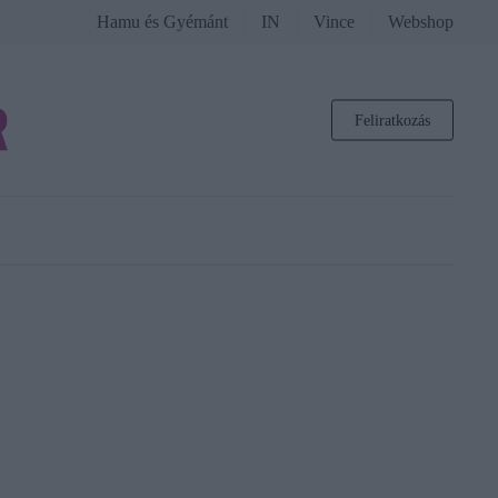
Hamu és Gyémánt
IN
Vince
Webshop
Feliratkozás