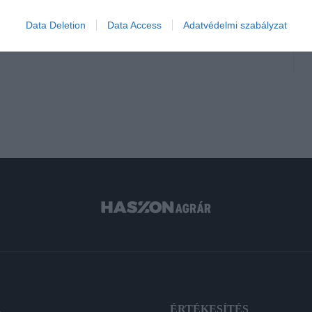
Data Deletion
Data Access
Adatvédelmi szabályzat
piac
termesztés
valerianella locusta
A
ÉRTÉKESÍTÉS