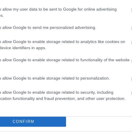
ópai piacokat
o allow my user data to be sent to Google for online advertising
s.
megjelent
az európai éttermek és üzletek kínálatában a
to allow Google to send me personalized advertising.
ak az utóbbi egy évben 99 százalékkal nőtt a kereslete a
o allow Google to enable storage related to analytics like cookies on
evice identifiers in apps.
olit a hagyományos brokkoliktól küllemre a
o allow Google to enable storage related to functionality of the website
grózsái különböztetik meg. Íze különleges,
dig kiemelkedően magas.
o allow Google to enable storage related to personalization.
etősége és feldolgozhatósága is. Emellett a konyhában is
atos étel mellé. A német FreshPlaza
szerint
- a finom
o allow Google to enable storage related to security, including
cation functionality and fraud prevention, and other user protection.
szú ideig fenntartható.
ciaországban próbálkoznak. Ott a kereslete növekedésének
zonban megjegyzik, az utóbbi időszakra jellemző szeszélyes
CONFIRM
termését.