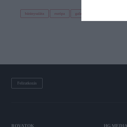
báránysaláta
európa
galambbegy
növény
Feliratkozás
ROVATOK
HG MEDI