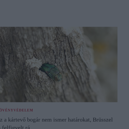
ÖVÉNYVÉDELEM
z a kártevő bogár nem ismer határokat, Brüsszel
s felfigyelt rá