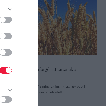
GRÁR
úza, kukorica, napraforgó: itt tartanak a
erményárak
 búza és a kukorica ára még mindig elmarad az egy évvel
orábbitól, a napraforgó viszont emelkedett.
ectangle