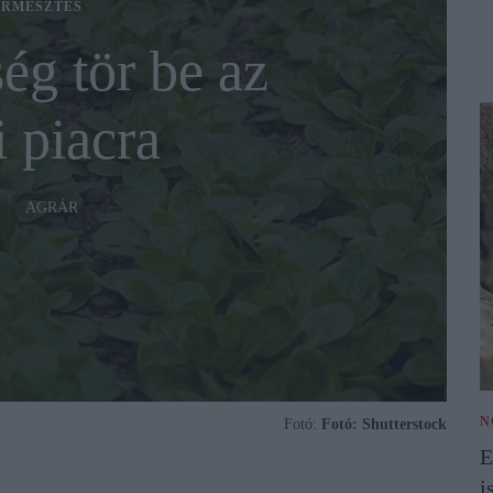
RMESZTÉS
ég tör be az
 piacra
AGRÁR
N
Fotó:
Fotó: Shutterstock
E
i