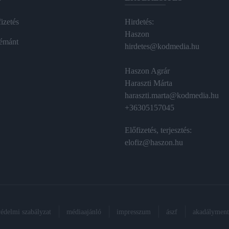
izetés
Hirdetés:
Haszon
émánt
hirdetes@kodmedia.hu
Haszon Agrár
Haraszti Márta
haraszti.marta@kodmedia.hu
+36305157045
Előfizetés, terjesztés:
elofiz@haszon.hu
védelmi szabályzat
médiaajánló
impresszum
ászf
akadálymente