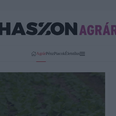
Agrár
Pénz
Piacok
Életstílus