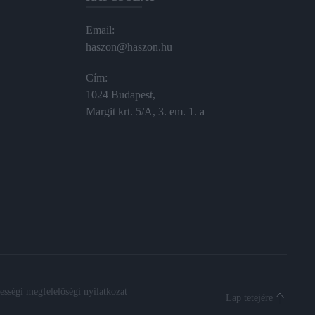
Email:
haszon@haszon.hu
Cím:
1024 Budapest,
Margit krt. 5/A, 3. em. 1. a
sségi megfelelőségi nyilatkozat
Lap tetejére