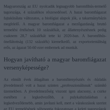
Magyarország az EU nyolcadik legnagyobb baromfihús-termelő
tagországa, 4 százalékos részesedéssel. A hazai baromfiágazat
fajtakínálata változatos, a biológiai alapok jók, a takarmánybázis
megfelelő. A magyar baromfiágazat a mezőgazdaság bruttó
termelési értékének 10 százalékát, az állattenyésztésnek pedig
csaknem 28,7 százalékát tette ki 2020-ban. A baromfihús-
önellátottság (132 százalék) kiemelkedő, az exportorientáltság
erős, az ágazat 50-60 ezer embernek ad munkát.
​Hogyan javítható a magyar baromfiágazat
versenyképessége?
Az elmúlt évek átlagában a baromfitenyésztés és -hízlalás
jövedelmező volt a hazai szinten „professzionálisnak" számító
üzemekben. A jövedelmezőség viszont igen alacsony, a csirke
esetében a legkedvezőbb, a pulykahizlalásban a
legkedvezőtlenebb, amin javítani kell, mert a várakozások szerint
az EU termelésének súlypontja fokozatosan a keleti tagországok