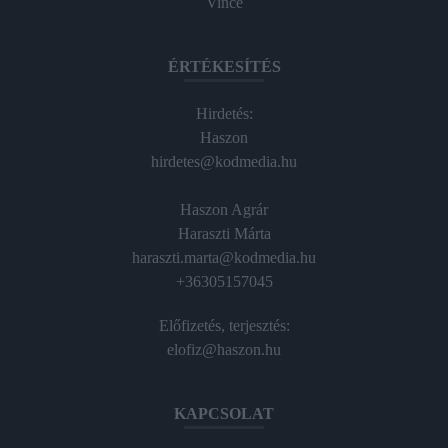
Vince
ÉRTÉKESÍTÉS
Hirdetés:
Haszon
hirdetes@kodmedia.hu
Haszon Agrár
Haraszti Márta
haraszti.marta@kodmedia.hu
+36305157045
Előfizetés, terjesztés:
elofiz@haszon.hu
KAPCSOLAT