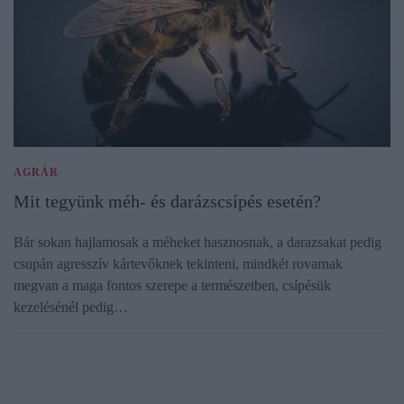
AGRÁR
Mit tegyünk méh- és darázscsípés esetén?
Bár sokan hajlamosak a méheket hasznosnak, a darazsakat pedig
csupán agresszív kártevőknek tekinteni, mindkét rovarnak
megvan a maga fontos szerepe a természetben, csípésük
kezelésénél pedig…