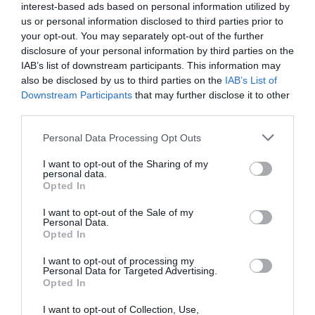
százalékkal emeli. A jelenlegi zavaros, turbulens, túlkínálatos piaci
interest-based ads based on personal information utilized by
helyzetben azonban a baromfiágazat szereplőinek egyfajta kettős
us or personal information disclosed to third parties prior to
árnyomással kell megküzdeniük. A takarmányárak emelkedését az
your opt-out. You may separately opt-out of the further
disclosure of your personal information by third parties on the
output oldalról érkező árnyomás miatt a vágóállat és a végtermék
IAB’s list of downstream participants. This information may
árában egyaránt nehezen lehet érvényesíteni. Az előrejelzések
also be disclosed by us to third parties on the
IAB’s List of
szerint az élelmiszerárak a következő egy évben tovább
Downstream Participants
that may further disclose it to other
emelkednek, míg a takarmányárak kissé mérséklődnek, de
third parties.
magasak maradnak.
Please note that this website/app uses one or more Google
Personal Data Processing Opt Outs
services and may gather and store information including but
A vágópulyka-előállítás költsége 2019-ről (388,1 Ft/kg) 2020-ra
not limited to your visit or usage behaviour. You may click to
I want to opt-out of the Sharing of my
(390,5 Ft/kg) 1 százalékkal, 2021-re (431,4 Ft/kg) pedig már
personal data.
grant or deny consent to Google and its third-party tags to
további 10,5 százalékkal növekedett. A termelési érték 2020-ban
Opted In
use your data for below specified purposes in below Google
1,5 százalékkal volt alacsonyabb, mint 2019-ben, 2021-ben pedig
consent section.
I want to opt-out of the Sale of my
mindössze 0,5 százalékkal haladta meg a 2019-ben realizálható
Personal Data.
értéket. Az input-output árak kedvezőtlen alakulása miatt a nettó
Opted In
jövedelemben jelentős visszaesés tapasztalható. Amíg 2019-ben
I want to opt-out of processing my
27 forint, addig 2020-ban már csak 19 forint (-30 százalék) nettó
Personal Data for Targeted Advertising.
Opted In
jövedelmet lehetett elérni kilogrammonként. Sőt, 2021-ben a „jó
színvonalú" üzemekben is jelentős veszteség (-15 Ft/kg)
I want to opt-out of Collection, Use,