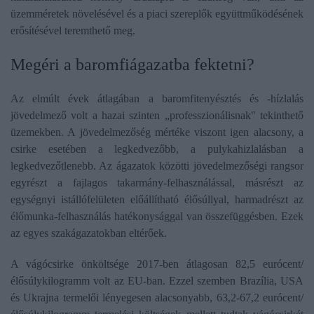
üzemméretek növelésével és a piaci szereplők együttműködésének
erősítésével teremthető meg.
​Megéri a baromfiágazatba fektetni?
Az elmúlt évek átlagában a baromfitenyésztés és -hízlalás
jövedelmező volt a hazai szinten „professzionálisnak" tekinthető
üzemekben. A jövedelmezőség mértéke viszont igen alacsony, a
csirke esetében a legkedvezőbb, a pulykahizlalásban a
legkedvezőtlenebb. Az ágazatok közötti jövedelmezőségi rangsor
egyrészt a fajlagos takarmány-felhasználással, másrészt az
egységnyi istállófelületen előállítható élősúllyal, harmadrészt az
élőmunka-felhasználás hatékonysággal van összefüggésben. Ezek
az egyes szakágazatokban eltérőek.
A vágócsirke önköltsége 2017-ben átlagosan 82,5 eurócent/
élősúlykilogramm volt az EU-ban. Ezzel szemben Brazília, USA
és Ukrajna termelői lényegesen alacsonyabb, 63,2-67,2 eurócent/