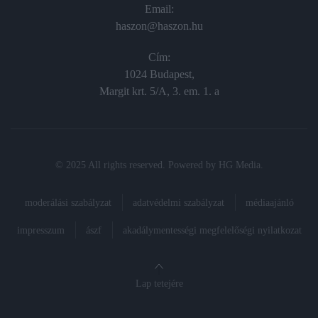
Email:
haszon@haszon.hu
Cím:
1024 Budapest,
Margit krt. 5/A, 3. em. 1. a
© 2025 All rights reserved. Powered by
HG Media
.
moderálási szabályzat
adatvédelmi szabályzat
médiaajánló
impresszum
ászf
akadálymentességi megfelelőségi nyilatkozat
Lap tetejére