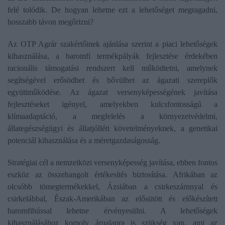
felé tolódik. De hogyan lehetne ezt a lehetőséget megragadni,
hosszabb távon megőrizni?
Az OTP Agrár szakértőinek ajánlása szerint a piaci lehetőségek
kihasználása, a baromfi termékpályák fejlesztése érdekében
racionális támogatási rendszert kell működtetni, amelynek
segítségével erősödhet és bővülhet az ágazati szereplők
együttműködése. Az ágazat versenyképességének javítása
fejlesztéseket igényel, amelyekben kulcsfontosságú a
klímaadaptáció, a megfelelés a környezetvédelmi,
állategészségügyi és állatjólléti követelményeknek, a genetikai
potenciál kihasználása és a méretgazdaságosság.
Stratégiai cél a nemzetközi versenyképesség javítása, ebben fontos
eszköz az összehangolt értékesítés biztosítása. Afrikában az
olcsóbb tömegtermékekkel, Ázsiában a csirkeszárnnyal és
csirkelábbal, Észak-Amerikában az elősütött és előkészített
baromfihússal lehetne érvényesülni. A lehetőségek
kihasználásához komoly árualapra is szükség van, ami az