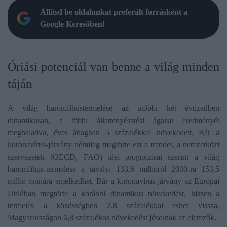
Állítsd be oldalunkat preferált forrásként a
Google Keresőben!
Óriási potenciál van benne a világ minden
táján
A világ baromfihústermelése az utóbbi két évtizedben
dinamikusan, a többi állattenyésztési ágazat eredményét
meghaladva, éves átlagban 5 százalékkal növekedett. Bár a
koronavírus-járvány némileg megtörte ezt a trendet, a nemzetközi
szervezetek (OECD, FAO) idei prognózisai szerint a világ
baromfihús-termelése a tavalyi 133,6 millióról 2030-ra 153,5
millió tonnára emelkedhet. Bár a koronavírus-járvány az Európai
Unióban megtörte a korábbi dinamikus növekedést, hiszen a
termelés a közösségben 2,8 százalékkal eshet vissza,
Magyarországon 6,8 százalékos növekedést jósolnak az elemzők.