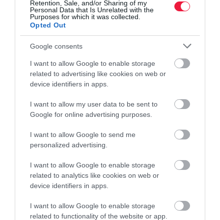
realizálódik.
Retention, Sale, and/or Sharing of my
Personal Data that Is Unrelated with the
Purposes for which it was collected.
A pecsenyekacsa-előállítás költsége 2020-ban (313,7 Ft/kg) közel
Opted Out
1 százalékkal, míg 2021 első felében (341,2 Ft/kg) közel 10
Google consents
százalékkal volt magasabb, mint 2019-ben (311,4 Ft/kg). Ezzel
szemben az árbevétel 2020-ban 1,6 százalékkal esett vissza, majd
I want to allow Google to enable storage
2021-ben 1,7 százalékkal a 2019. évi árszint fölé emelkedett.
related to advertising like cookies on web or
Ennek eredményeként – a pulykaágazathoz hasonlóan –
device identifiers in apps.
folyamatosan csökkent a jövedelem, ami 2019-ben még 27,2
I want to allow my user data to be sent to
Ft/kg volt, 2020-ban 27 százalékkal, 19,2 Ft/kg értékre csökkent,
Google for online advertising purposes.
majd 2021-re szinte nullára (2,6 Ft/kg) redukálódott a „jó
színvonalú" üzemekben is.
I want to allow Google to send me
personalized advertising.
A zöldmezős telepi beruházások megtérülését vissza nem térítendő
támogatás nélkül modellezve megállapítható, hogy a nemzetközi
I want to allow Google to enable storage
szinten is korszerűnek számító üzemek létesítése nem térül meg 10
related to analytics like cookies on web or
device identifiers in apps.
éven belül egyik szakágazat esetében sem. Amennyiben 50
százalékos a támogatási intenzitás, a vágócsirke esetében 8,8, a
I want to allow Google to enable storage
pecsenyekacsa esetében 7,2, míg a vágópulyka esetében csak 3,3
related to functionality of the website or app.