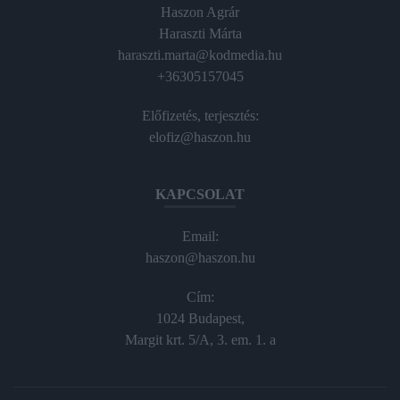
Haszon Agrár
Haraszti Márta
haraszti.marta@kodmedia.hu
+36305157045
Előfizetés, terjesztés:
elofiz@haszon.hu
KAPCSOLAT
Email:
haszon@haszon.hu
Cím:
1024 Budapest,
Margit krt. 5/A, 3. em. 1. a