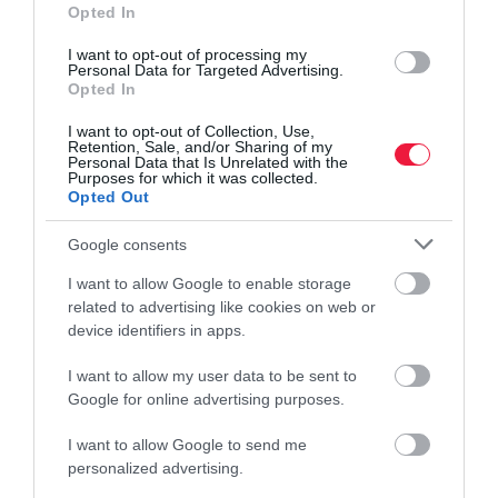
kukorica fejlődését és stressztűrését. A készítményben található
Opted In
cink fontos szerepet játszik az auxinszintézisben, a foszfor az
I want to opt-out of processing my
energiaforgalmi folyamatokban, míg a mangán a fotoszintézis
Personal Data for Targeted Advertising.
működésében. A kezelés hozzájárulhat az intenzívebb vegetatív
Opted In
fejlődéshez, a kedvezőtlen környezeti hatásokkal szembeni jobb
I want to opt-out of Collection, Use,
alkalmazkodáshoz, valamint a stabilabb termésképzéshez száraz
Retention, Sale, and/or Sharing of my
Personal Data that Is Unrelated with the
időszakokban is.
Purposes for which it was collected.
Opted Out
Google consents
I want to allow Google to enable storage
related to advertising like cookies on web or
device identifiers in apps.
I want to allow my user data to be sent to
Google for online advertising purposes.
I want to allow Google to send me
personalized advertising.