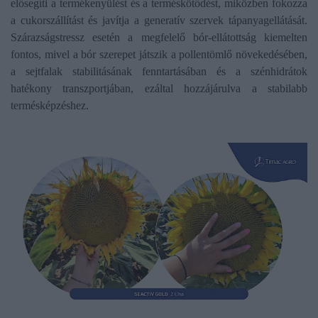
elősegíti a termékenyülést és a terméskötődést, miközben fokozza
a cukorszállítást és javítja a generatív szervek tápanyagellátását.
Szárazságstressz esetén a megfelelő bór-ellátottság kiemelten
fontos, mivel a bór szerepet játszik a pollentömlő növekedésében,
a sejtfalak stabilitásának fenntartásában és a szénhidrátok
hatékony transzportjában, ezáltal hozzájárulva a stabilabb
termésképzéshez.