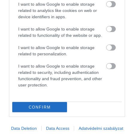
Fotó:
SEACTIV AXIS kezelés 2l/ha dózissal (Forrás: TIMAC AGRO)
I want to allow Google to enable storage
related to analytics like cookies on web or
További biostimulátoros oldatok szerepe a szárazságstressz
device identifiers in apps.
mérséklésében
I want to allow Google to enable storage
related to functionality of the website or app.
A TIMAC AGRO mikroelemes biostimulátorai – köztük a
SEACTIV termékcsalád – célzottan támogatják a növények
I want to allow Google to enable storage
antioxidáns rendszerének működését és az anyagcsere-folyamatok
related to personalization.
stabilitását, ezáltal hozzájárulhatnak a klimatikus stresszhatások
mérsékléséhez. A folyékony növénykondicionáló oldatok
I want to allow Google to enable storage
alkalmazása elősegítheti az intenzívebb gyökérképződést,
related to security, including authentication
javíthatja a víz- és tápanyagfelvétel hatékonyságát, fokozhatja az
functionality and fraud prevention, and other
user protection.
antioxidáns aktivitást, valamint támogathatja a sejtműködés és a
fotoszintetikus folyamatok stabilitását. Emellett hozzájárulhatnak a
cukorszállítás és a generatív fejlődés kiegyensúlyozottabb
CONFIRM
működéséhez is, ami különösen fontos a termékenyülés és
termésképzés időszakában.
A biostimulátoros kezelések alkalmazása különösen a korai
Data Deletion
Data Access
Adatvédelmi szabályzat