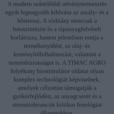
A modern szántóföldi növénytermesztés
egyik legnagyobb kihívása az aszály- és a
hőstressz. A vízhiány nemcsak a
fotoszintézist és a tápanyagfelvételt
korlátozza, hanem jelentősen rontja a
termékenyülést, az olaj- és
keményítőfelhalmozást, valamint a
termésbiztonságot is. A TIMAC AGRO
folyékony biostimulátor oldatai olyan
komplex technológiát képviselnek,
amelyek célzottan támogatják a
gyökérfejlődést, az anyagcserét és a
stressztoleranciát kritikus fenológiai
állapotokban.