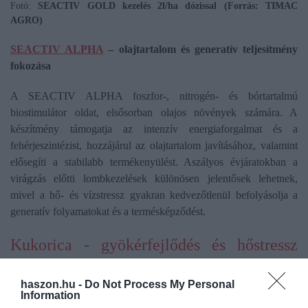
Fotó:
SEACTIV GOLD kezelés 2l/ha dózissal (Forrás: TIMAC
AGRO)
SEACTIV ALPHA
– olajtartalom és generatív teljesítmény
fokozása
A SEACTIV ALPHA foszfor-, nitrogén- és bórtartalmú
biostimulátor oldat, elsősorban olajos növények számára. A
készítmény támogatja az intenzív energiaforgalmat és a
fehérjeszintézist, hozzájárul az olajtartalom javításához, valamint
elősegíti a stabilabb termékenyülést. Aszályos évjáratokban a
virágzás előtti lombkezelések különösen jelentősek lehetnek,
mivel a hő- és vízstressz gyakran kedvezőtlenül befolyásolja a
generatív folyamatokat és a termésképződést.
Kukorica - gyökérfejlődés és hőstressz
elleni védelem
haszon.hu -
Do Not Process My Personal
Information
A kukorica termésképzését döntően befolyásolja a korai