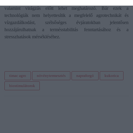
fejlődési szakaszban, az intenzív vegetatív növekedés idején,
valamint virágzás előtt lehet meghatározó. Bár ezek a
technológiák nem helyettesítik a megfelelő agrotechnikát és
vízgazdálkodást, szélsőséges évjáratokban jelentősen
hozzájárulhatnak a termésstabilitás fenntartásához és a
stresszhatások mérsékléséhez.
timac agro
növénytermesztés
napraforgó
kukorica
biostimulátorok