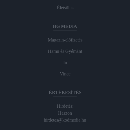
Életstílus
HG MEDIA
Magazin-előfizetés
Hamu és Gyémánt
In
Vince
ÉRTÉKESÍTÉS
Hirdetés:
Haszon
hirdetes@kodmedia.hu