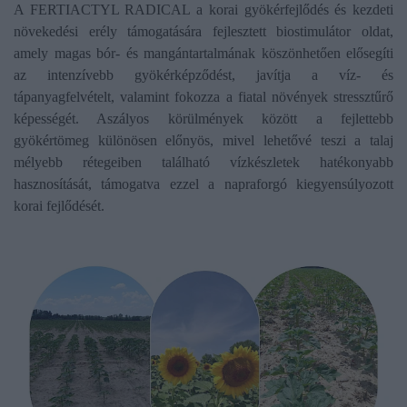
A FERTIACTYL RADICAL a korai gyökérfejlődés és kezdeti
növekedési erély támogatására fejlesztett biostimulátor oldat,
amely magas bór- és mangántartalmának köszönhetően elősegíti
az intenzívebb gyökérképződést, javítja a víz- és
tápanyagfelvételt, valamint fokozza a fiatal növények stressztűrő
képességét. Aszályos körülmények között a fejlettebb
gyökértömeg különösen előnyös, mivel lehetővé teszi a talaj
mélyebb rétegeiben található vízkészletek hatékonyabb
hasznosítását, támogatva ezzel a napraforgó kiegyensúlyozott
korai fejlődését.