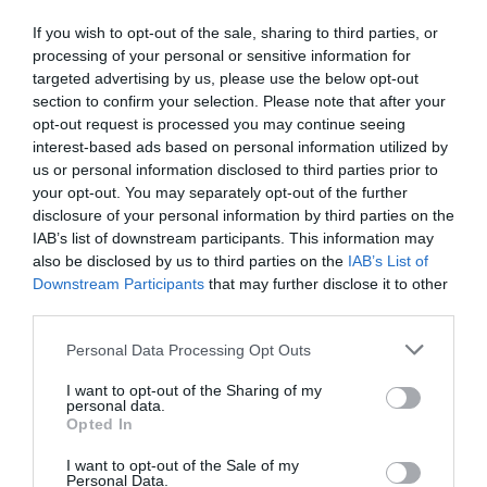
gyökérfejlődés, valamint a címerhányás és termékenyülés
If you wish to opt-out of the sale, sharing to third parties, or
időszakában fellépő vízhiány. A TIMAC AGRO folyékony
processing of your personal or sensitive information for
technológiái több ponton támogatják a növény stressztűrését.
targeted advertising by us, please use the below opt-out
section to confirm your selection. Please note that after your
FERTIACTYL ALLEGRO
– intenzív kezdeti fejlődés
opt-out request is processed you may continue seeing
interest-based ads based on personal information utilized by
A FERTIACTYL ALLEGRO nitrogén-, foszfor-, kálium- és
us or personal information disclosed to third parties prior to
cinktartalmú gyökérstimulátor oldat, amely támogatja a korai
your opt-out. You may separately opt-out of the further
gyökér- és hajtásnövekedést, elősegíti az állomány gyorsabb
disclosure of your personal information by third parties on the
IAB’s list of downstream participants. This information may
kezdeti fejlődését, valamint fokozza a növények
also be disclosed by us to third parties on the
IAB’s List of
stressztoleranciáját. Száraz körülmények között a fejlettebb
Downstream Participants
that may further disclose it to other
gyökértömeg különösen fontos szerepet játszik, mivel javítja a
third parties.
vízfelvétel hatékonyságát, elősegíti a tápanyagok jobb
hasznosulását és mérsékli a kezdeti fejlődési nehézségeket.
Please note that this website/app uses one or more Google
Personal Data Processing Opt Outs
services and may gather and store information including but
not limited to your visit or usage behaviour. You may click to
I want to opt-out of the Sharing of my
SEACTIV AXIS
– cink- és foszforalapú stresszkezelés
personal data.
grant or deny consent to Google and its third-party tags to
Opted In
use your data for below specified purposes in below Google
A SEACTIV AXIS magas foszfor-, cink- és mangántartalmú
consent section.
I want to opt-out of the Sale of my
mikroelemes biostimulátor oldat, amely hatékonyan támogatja a
Personal Data.