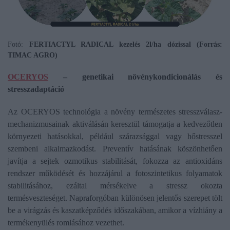
Fotó:
FERTIACTYL RADICAL kezelés 2l/ha dózissal (Forrás:
TIMAC AGRO)
OCERYOS
– genetikai növénykondicionálás és
stresszadaptáció
Az OCERYOS technológia a növény természetes stresszválasz-
mechanizmusainak aktiválásán keresztül támogatja a kedvezőtlen
környezeti hatásokkal, például szárazsággal vagy hőstresszel
szembeni alkalmazkodást. Preventív hatásának köszönhetően
javítja a sejtek ozmotikus stabilitását, fokozza az antioxidáns
rendszer működését és hozzájárul a fotoszintetikus folyamatok
stabilitásához, ezáltal mérsékelve a stressz okozta
termésveszteséget. Napraforgóban különösen jelentős szerepet tölt
be a virágzás és kaszatképződés időszakában, amikor a vízhiány a
termékenyülés romlásához vezethet.