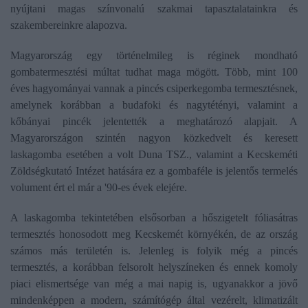
nyújtani magas színvonalú szakmai tapasztalatainkra és
szakembereinkre alapozva.
Magyarország egy történelmileg is réginek mondható
gombatermesztési múltat tudhat maga mögött. Több, mint 100
éves hagyományai vannak a pincés csiperkegomba termesztésnek,
amelynek korábban a budafoki és nagytétényi, valamint a
kőbányai pincék jelentették a meghatározó alapjait. A
Magyarországon szintén nagyon közkedvelt és keresett
laskagomba esetében a volt Duna TSZ., valamint a Kecskeméti
Zöldségkutató Intézet hatására ez a gombaféle is jelentős termelés
volument ért el már a '90-es évek elejére.
A laskagomba tekintetében elsősorban a hőszigetelt fóliasátras
termesztés honosodott meg Kecskemét környékén, de az ország
számos más területén is. Jelenleg is folyik még a pincés
termesztés, a korábban felsorolt helyszíneken és ennek komoly
piaci elismertsége van még a mai napig is, ugyanakkor a jövő
mindenképpen a modern, számítógép által vezérelt, klimatizált