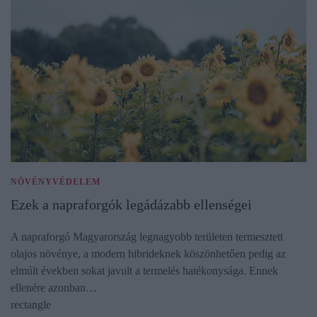
NÖVÉNYVÉDELEM
Ezek a napraforgók legádázabb ellenségei
A napraforgó Magyarország legnagyobb területen termesztett
olajos növénye, a modern hibrideknek köszönhetően pedig az
elmúlt években sokat javult a termelés hatékonysága. Ennek
ellenére azonban…
rectangle