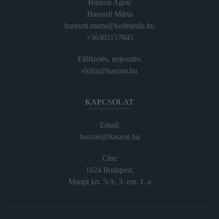
Haszon Agrár
Haraszti Márta
haraszti.marta@kodmedia.hu
+36305157045
Előfizetés, terjesztés:
elofiz@haszon.hu
KAPCSOLAT
Email:
haszon@haszon.hu
Cím:
1024 Budapest,
Margit krt. 5/A, 3. em. 1. a