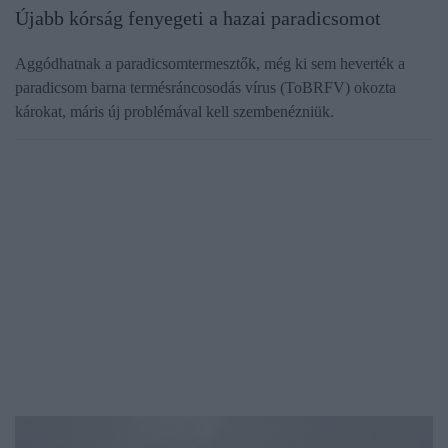
Újabb kórság fenyegeti a hazai paradicsomot
Aggódhatnak a paradicsomtermesztők, még ki sem heverték a
paradicsom barna termésráncosodás vírus (ToBRFV) okozta
károkat, máris új problémával kell szembenézniük.