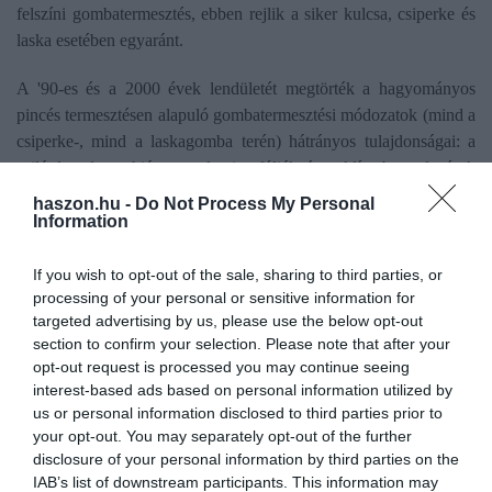
felszíni gombatermesztés, ebben rejlik a siker kulcsa, csiperke és
laska esetében egyaránt.
A '90-es és a 2000 évek lendületét megtörték a hagyományos
pincés termesztésen alapuló gombatermesztési módozatok (mind a
csiperke-, mind a laskagomba terén) hátrányos tulajdonságai: a
szilárd padozat hiánya, valamint fóliák és a klímaberendezések
nélküli termesztésben rejlő bizonytalanságok. A magasabb piaci
haszon.hu -
Do Not Process My Personal
minőségi elvárások és a nagyobb termelési volumenek igényeinek
Information
a pincés termesztés már nem tudott eleget tenni. Vállalkozásunk
már a '90-es évek közepétől, végétől szorgalmazta a
If you wish to opt-out of the sale, sharing to third parties, or
processing of your personal or sensitive information for
modernizálást, fejlesztéseket, amelyekre nem sok forrás jutott és a
targeted advertising by us, please use the below opt-out
bankhitelek magas kamatai, a mezőgazdaság alulértékelt szerepe
section to confirm your selection. Please note that after your
is hátráltatta az átütő fejlesztések megjelenését.
opt-out request is processed you may continue seeing
interest-based ads based on personal information utilized by
Így számolható fel az importfüggőség
us or personal information disclosed to third parties prior to
your opt-out. You may separately opt-out of the further
Mára felépült 3-5 modernnek mondható gombafarm és a
disclosure of your personal information by third parties on the
IAB’s list of downstream participants. This information may
különösen hatékony holland technológiákat még továbbfejleszteni