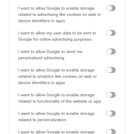
tapasztalataink, kidolgozott, engedélyezési és kivitelezési
I want to allow Google to enable storage
szintű tervdokumentációk,
related to advertising like cookies on web or
gombatermesztési alapanyag (csiperkegomba komposzt és
device identifiers in apps.
laskagomba alapanyag) biztosítása szerződéses alapokon,
I want to allow my user data to be sent to
a megtermelt gomba felvásárlása igények alapján (teljes
Google for online advertising purposes.
integrátori szerep),
a kivitelezők megtalálása és kiválasztása, valamint
I want to allow Google to send me
a project management mellett és után a szaktanácsadóink
personalized advertising.
bevonásával folyamatos továbbképzés, oktatás és szakmai
támogatás ellátása.
I want to allow Google to enable storage
related to analytics like cookies on web or
device identifiers in apps.
Célunk az, hogy Magyarország gombaimport függőségét
felszámoljuk, jelentős exportpiacainkat megtartsuk és bővítsük, de
I want to allow Google to enable storage
leginkább az, hogy minél több, friss egészséges gombához,
related to functionality of the website or app.
élelmiszerhez juttassuk a magyar fogyasztókat. Áporkai
komposztüzemünkből a jövőben szeretnénk még több hazai és új
I want to allow Google to enable storage
szereplőt is kiszolgálni, a több mint 10-15 országba való
related to personalization.
alapanyag exportunk mellett.
I want to allow Google to enable storage