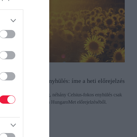
DŐJÁRÁS
kkor jöhet egy kis enyhülés: íme a heti előrejelzés
étvégéig marad a forróság, néhány Celsius-fokos enyhülés csak
zombattól jöhet - derül ki a HungaroMet előrejelzéséből.
ectangle