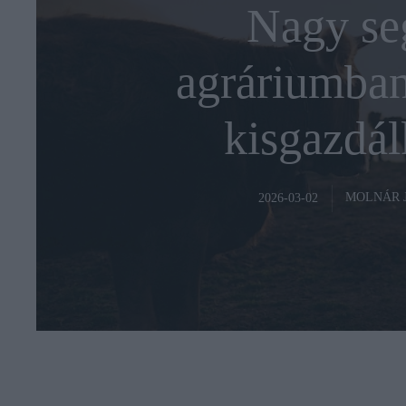
Nagy seg
agráriumban
kisgazdá
MOLNÁR 
2026-03-02