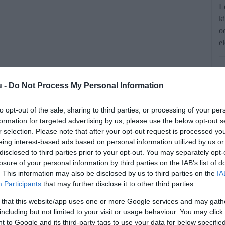
L
k
o
el
u -
Do Not Process My Personal Information
to opt-out of the sale, sharing to third parties, or processing of your per
formation for targeted advertising by us, please use the below opt-out s
r selection. Please note that after your opt-out request is processed y
nálású forráshoz juthatnak a mikro- és
eing interest-based ads based on personal information utilized by us or
disclosed to third parties prior to your opt-out. You may separately opt-
 százalékos kamattal, saját erő nélkül,
losure of your personal information by third parties on the IAB’s list of
tte be az Agrárminisztérium közleménye
. This information may also be disclosed by us to third parties on the
IA
Participants
that may further disclose it to other third parties.
a közösségi oldalán.
 that this website/app uses one or more Google services and may gath
including but not limited to your visit or usage behaviour. You may click 
 to Google and its third-party tags to use your data for below specifi
rált forrásként a Google Keresőben!