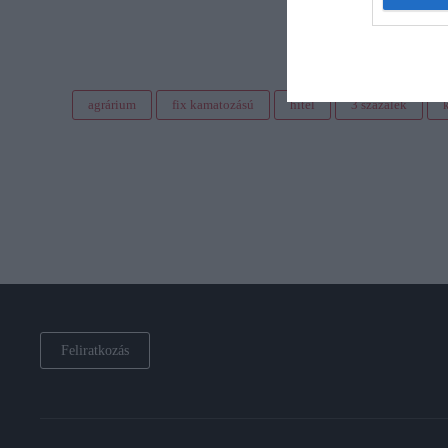
agrárium
fix kamatozású
hitel
3 százalék
Feliratkozás