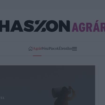
Agrár
Pénz
Piacok
Életstílus
TEL