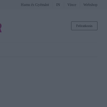
Hamu és Gyémánt
IN
Vince
Webshop
Feliratkozás