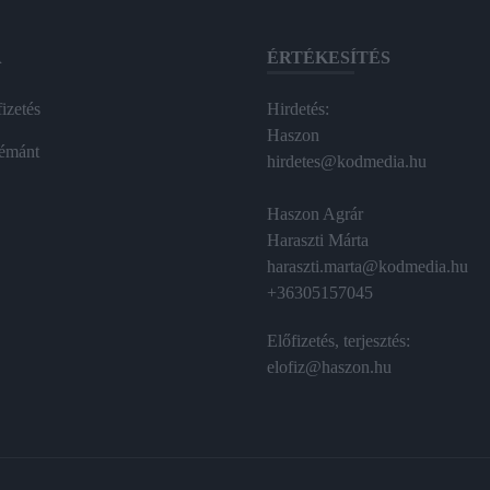
A
ÉRTÉKESÍTÉS
izetés
Hirdetés:
Haszon
émánt
hirdetes@kodmedia.hu
Haszon Agrár
Haraszti Márta
haraszti.marta@kodmedia.hu
+36305157045
Előfizetés, terjesztés:
elofiz@haszon.hu