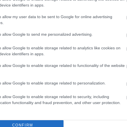
helyi termelői piacok folyamatos ellátását szolgálják. A
evice identifiers in apps.
azaz a hitel felhasználását nem szükséges számlákkal vagy
o allow my user data to be sent to Google for online advertising
s.
to allow Google to send me personalized advertising.
o allow Google to enable storage related to analytics like cookies on
evételével évi fix 3 százalék, az állam emellett 100
evice identifiers in apps.
 a legtöbb esetben az Agrár-Vállalkozási Hitelgarancia
ölte a miniszter.
o allow Google to enable storage related to functionality of the website
 lehet majd benyújtani, a regisztráló irodák, illetve a
o allow Google to enable storage related to personalization.
áról, valamint a konstrukciók részletes feltételeiről a
o allow Google to enable storage related to security, including
cation functionality and fraud prevention, and other user protection.
CONFIRM