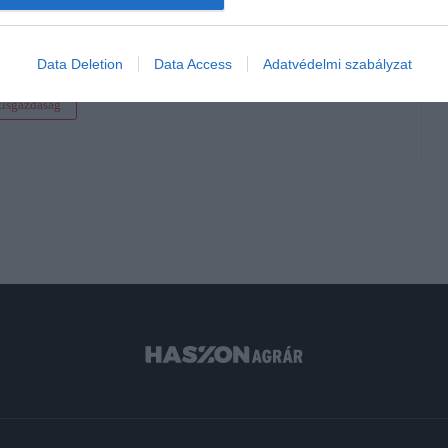
Data Deletion
Data Access
Adatvédelmi szabályzat
kisgazdaság