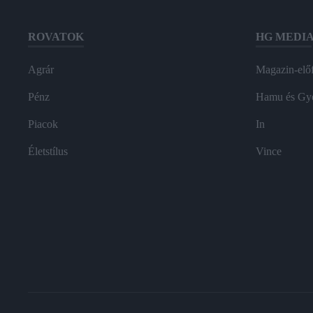
ROVATOK
HG MEDI
Agrár
Magazin-előf
Pénz
Hamu és Gy
Piacok
In
Életstílus
Vince