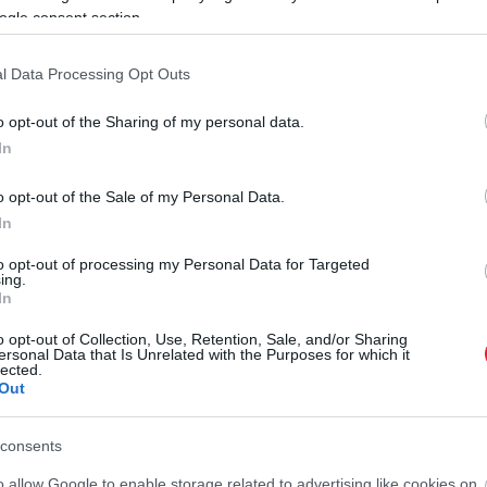
ogle consent section.
l Data Processing Opt Outs
ékban átvállalja a kezelési költséget, valamint - a legtöbb
számítható és alacsony költségű finanszírozást jelentenek a
o opt-out of the Sharing of my personal data.
rt. által működtetett Széchenyi Kártya Program keretében
In
ámára, összesen 321 milliárd forintos idei forrással.
o opt-out of the Sale of my Personal Data.
sű konstrukciót a mikrovállalkozások, köztük a kezdő
In
lió forintos hitelre legalább egy lezárt üzleti évvel
I
to opt-out of processing my Personal Data for Targeted
ing.
E
In
övetően, rövidebb folyósítási idővel lehet hozzájutni, míg a
H
bírálati módszerüket alkalmazzák. A konstrukciók saját erő
o opt-out of Collection, Use, Retention, Sale, and/or Sharing
ersonal Data that Is Unrelated with the Purposes for which it
s
elnél elegendő egy kötelező kezes és a garanciaszervezet
lected.
r
Out
agasabb összegű hitel esetében van szükség.
Mindkét
nak elején történik meg.
consents
ű forrásokhoz nehezebben hozzáférő agrárvállalkozások
o allow Google to enable storage related to advertising like cookies on