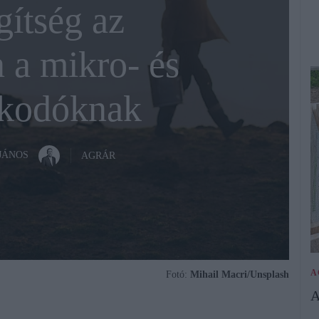
ítség az
 a mikro- és
lkodóknak
JÁNOS
AGRÁR
A
Fotó:
Mihail Macri/Unsplash
A