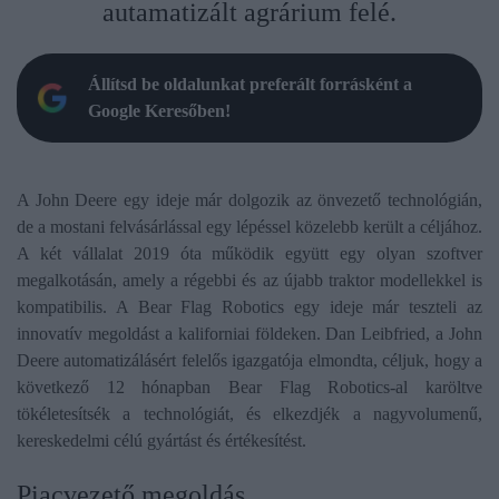
autamatizált agrárium felé.
Állítsd be oldalunkat preferált forrásként a
Google Keresőben!
A John Deere egy ideje már dolgozik az önvezető technológián,
de a mostani felvásárlással egy lépéssel közelebb került a céljához.
A két vállalat 2019 óta működik együtt egy olyan szoftver
megalkotásán, amely a régebbi és az újabb traktor modellekkel is
kompatibilis. A Bear Flag Robotics egy ideje már teszteli az
innovatív megoldást a kaliforniai földeken. Dan Leibfried, a John
Deere automatizálásért felelős igazgatója elmondta, céljuk, hogy a
következő 12 hónapban Bear Flag Robotics-al karöltve
tökéletesítsék a technológiát, és elkezdjék a nagyvolumenű,
kereskedelmi célú gyártást és értékesítést.
Piacvezető megoldás