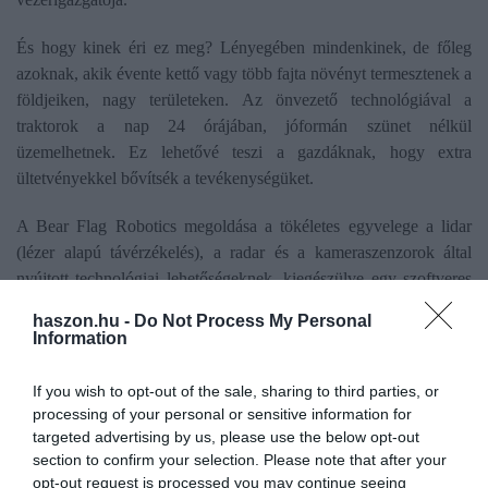
És hogy kinek éri ez meg? Lényegében mindenkinek, de főleg
azoknak, akik évente kettő vagy több fajta növényt termesztenek a
földjeiken, nagy területeken. Az önvezető technológiával a
traktorok a nap 24 órájában, jóformán szünet nélkül
üzemelhetnek. Ez lehetővé teszi a gazdáknak, hogy extra
ültetvényekkel bővítsék a tevékenységüket.
A Bear Flag Robotics megoldása a tökéletes egyvelege a lidar
(lézer alapú távérzékelés), a radar és a kameraszenzorok által
nyújtott technológiai lehetőségeknek, kiegészülve egy szoftveres
távvezérlő funkcióval. A John Deere ezt a technológiát fogja
haszon.hu -
Do Not Process My Personal
összegyúrni a saját önvezető találmányával, amely piacvezető
Information
terméket eredményezhet.
If you wish to opt-out of the sale, sharing to third parties, or
processing of your personal or sensitive information for
mezőgazdaság
automatizálás
innováció
felvásárlás
targeted advertising by us, please use the below opt-out
section to confirm your selection. Please note that after your
john deere
munkaerőhiány
opt-out request is processed you may continue seeing