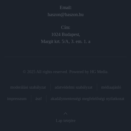
Email:
haszon@haszon.hu
Cím:
1024 Budapest,
Margit krt. 5/A, 3. em. 1. a
© 2025 All rights reserved. Powered by
HG Media
.
moderálási szabályzat
adatvédelmi szabályzat
médiaajánló
impresszum
ászf
akadálymentességi megfelelőségi nyilatkozat
Lap tetejére