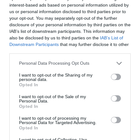
interest-based ads based on personal information utilized by
us or personal information disclosed to third parties prior to
your opt-out. You may separately opt-out of the further
disclosure of your personal information by third parties on the
IAB’s list of downstream participants. This information may
also be disclosed by us to third parties on the
IAB’s List of
Downstream Participants
that may further disclose it to other
third parties.
Please note that this website/app uses one or more Google
Personal Data Processing Opt Outs
services and may gather and store information including but
not limited to your visit or usage behaviour. You may click to
I want to opt-out of the Sharing of my
personal data.
grant or deny consent to Google and its third-party tags to
Opted In
use your data for below specified purposes in below Google
consent section.
I want to opt-out of the Sale of my
Personal Data.
Opted In
I want to opt-out of processing my
Personal Data for Targeted Advertising.
Opted In
I want to opt-out of Collection, Use,