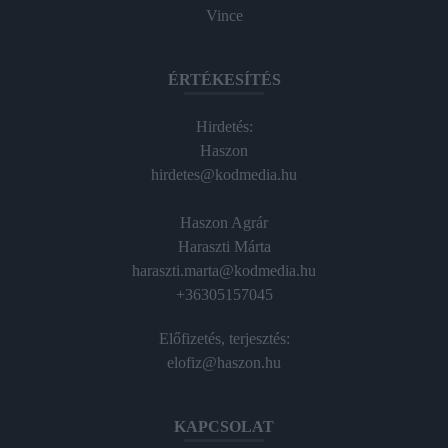
Vince
ÉRTÉKESÍTÉS
Hirdetés:
Haszon
hirdetes@kodmedia.hu
Haszon Agrár
Haraszti Márta
haraszti.marta@kodmedia.hu
+36305157045
Előfizetés, terjesztés:
elofiz@haszon.hu
KAPCSOLAT