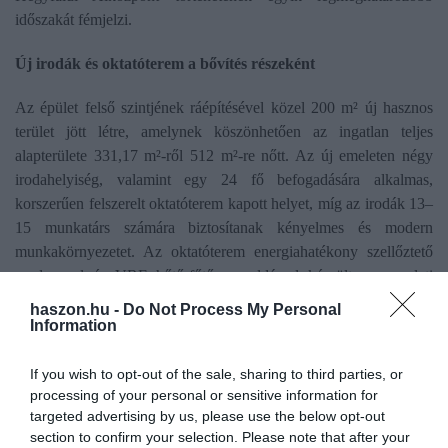
időszakát fémjelzi.
Új irodák és oktatóterem a bővítés részeként
Az épület felső szintjének ráépítésével közel 200 m² új hasznos
terület jött létre, amelynek köszönhetően az ingatlan teljes
alapterülete 331,17 m²-ről 512 m²-re nőtt. Az új emeleten négy
irodahelyiség, valamint egy 24 fő befogadására alkalmas,
korszerűen felszerelt oktatóterem kapott helyet, míg az irodák 13–
15 munkatárs számára biztosítanak kényelmes és modern
munkakörnyezetet. Az oktatóterem energiahatékony szellőztető
rendszerrel és VRF hűtő-fűtő megoldással készült, az emeleti
részen a padlófűtés ugyancsak hozzájárul a komfortos
haszon.hu -
Do Not Process My Personal
munkakörülményekhez.
Information
Energetikai korszerűsítés és belső megújulás
If you wish to opt-out of the sale, sharing to third parties, or
processing of your personal or sensitive information for
A fejlesztés részeként a földszinti irodaterek is teljes felújításon
targeted advertising by us, please use the below opt-out
estek át. A földszinti teakonyha mellett étkező helyiség került
section to confirm your selection. Please note that after your