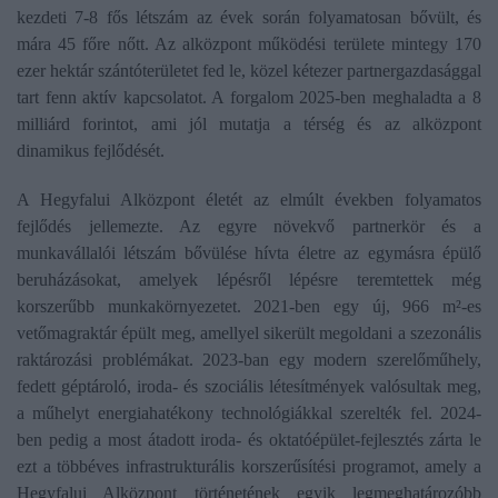
kezdeti 7-8 fős létszám az évek során folyamatosan bővült, és
mára 45 főre nőtt. Az alközpont működési területe mintegy 170
ezer hektár szántóterületet fed le, közel kétezer partnergazdasággal
tart fenn aktív kapcsolatot. A forgalom 2025-ben meghaladta a 8
milliárd forintot, ami jól mutatja a térség és az alközpont
dinamikus fejlődését.
A Hegyfalui Alközpont életét az elmúlt években folyamatos
fejlődés jellemezte. Az egyre növekvő partnerkör és a
munkavállalói létszám bővülése hívta életre az egymásra épülő
beruházásokat, amelyek lépésről lépésre teremtettek még
korszerűbb munkakörnyezetet. 2021-ben egy új, 966 m²-es
vetőmagraktár épült meg, amellyel sikerült megoldani a szezonális
raktározási problémákat. 2023-ban egy modern szerelőműhely,
fedett géptároló, iroda- és szociális létesítmények valósultak meg,
a műhelyt energiahatékony technológiákkal szerelték fel. 2024-
ben pedig a most átadott iroda- és oktatóépület-fejlesztés zárta le
ezt a többéves infrastrukturális korszerűsítési programot, amely a
Hegyfalui Alközpont történetének egyik legmeghatározóbb