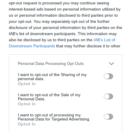
opt-out request is processed you may continue seeing
kialakításra, a hideg- és melegburkolatok teljes cseréje mellett a
interest-based ads based on personal information utilized by
vizesblokk is megújult. Az épület emeletráépítése során új
us or personal information disclosed to third parties prior to
tetőszerkezet, korszerű kőzetgyapot hőszigetelés és háromrétegű
your opt-out. You may separately opt-out of the further
üvegezésű nyílászárók kerültek beépítésre, amelyek
disclosure of your personal information by third parties on the
nagymértékben hozzájárulnak az energiahatékony működéshez. A
IAB’s list of downstream participants. This information may
külső és belső festés pedig egységes, modern megjelenést biztosít
also be disclosed by us to third parties on the
IAB’s List of
az alközpont számára.
Downstream Participants
that may further disclose it to other
third parties.
Please note that this website/app uses one or more Google
Personal Data Processing Opt Outs
services and may gather and store information including but
Új fejezet a Hegyfalui Alközpont életében
not limited to your visit or usage behaviour. You may click to
I want to opt-out of the Sharing of my
personal data.
grant or deny consent to Google and its third-party tags to
Az átadással a Hegyfalui Alközpont nemcsak tágasabb és
Opted In
use your data for below specified purposes in below Google
korszerűbb környezetet biztosít a dolgozók számára, hanem a
consent section.
I want to opt-out of the Sale of my
partnerkiszolgálás színvonalát is emeli. A beruházás egy újabb
Personal Data.
Opted In
mérföldkő a vállalat folyamatos infrastrukturális fejlődésében,
amely hosszú távon is hozzájárul a hatékony működéshez és a
I want to opt-out of processing my
fenntarthatósági célok eléréséhez.
Personal Data for Targeted Advertising.
Opted In