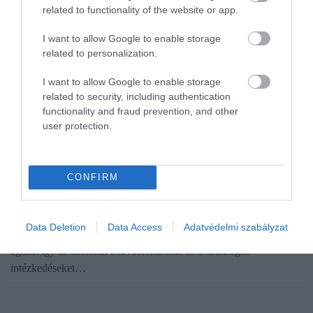
related to functionality of the website or app.
I want to allow Google to enable storage
related to personalization.
I want to allow Google to enable storage
related to security, including authentication
functionality and fraud prevention, and other
user protection.
NÖVÉNYTERMESZTÉS
CONFIRM
Rendkívüli riadókészültség az aszály miatt
Az ország háromnegyedében súlyos a vízhiány, ezért a
Data Deletion
Data Access
Adatvédelmi szabályzat
legmagasabb fokozatú riadókészültséget léptettük életbe, a vízügyi
ágazat így az azonnali beavatkozásokat és a szükséges
intézkedéseket…