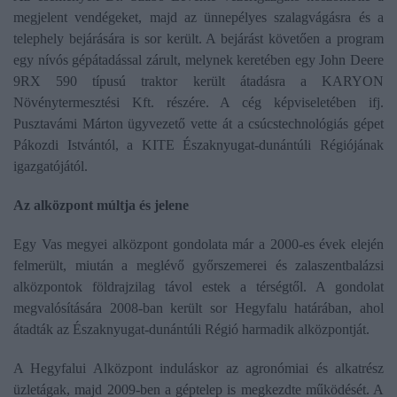
megjelent vendégeket, majd az ünnepélyes szalagvágásra és a
telephely bejárására is sor került. A bejárást követően a program
egy nívós gépátadással zárult, melynek keretében egy John Deere
9RX 590 típusú traktor került átadásra a KARYON
Növénytermesztési Kft. részére. A cég képviseletében ifj.
Pusztavámi Márton ügyvezető vette át a csúcstechnológiás gépet
Pákozdi Istvántól, a KITE Északnyugat-dunántúli Régiójának
igazgatójától.
Az alközpont múltja és jelene
Egy Vas megyei alközpont gondolata már a 2000-es évek elején
felmerült, miután a meglévő győrszemerei és zalaszentbalázsi
alközpontok földrajzilag távol estek a térségtől. A gondolat
megvalósítására 2008-ban került sor Hegyfalu határában, ahol
átadták az Északnyugat-dunántúli Régió harmadik alközpontját.
A Hegyfalui Alközpont induláskor az agronómiai és alkatrész
üzletágak, majd 2009-ben a géptelep is megkezdte működését. A