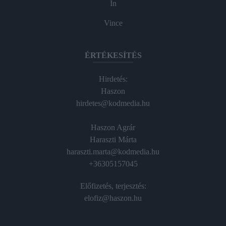
In
Vince
ÉRTÉKESÍTÉS
Hirdetés:
Haszon
hirdetes@kodmedia.hu
Haszon Agrár
Haraszti Márta
haraszti.marta@kodmedia.hu
+36305157045
Előfizetés, terjesztés:
elofiz@haszon.hu