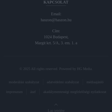
KAPCSOLAT
Email:
haszon@haszon.hu
Cím:
1024 Budapest,
Margit krt. 5/A, 3. em. 1. a
© 2025 All rights reserved. Powered by
HG Media
.
moderálási szabályzat
adatvédelmi szabályzat
médiaajánló
impresszum
ászf
akadálymentességi megfelelőségi nyilatkozat
Lap tetejére