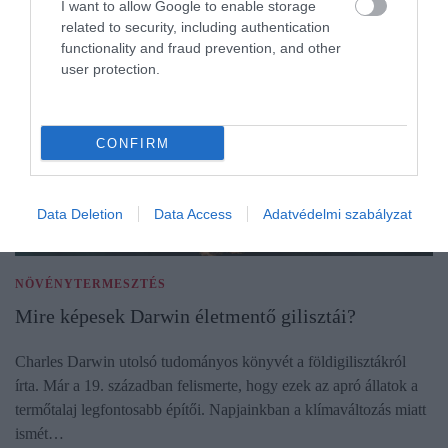
I want to allow Google to enable storage
related to security, including authentication
functionality and fraud prevention, and other
user protection.
CONFIRM
Data Deletion
Data Access
Adatvédelmi szabályzat
NÖVÉNYTERMESZTÉS
Mire képesek Darwin életmentő gilisztái?
Charles Darwin utolsó tudományos könyvét a földigilisztákról
írta. Már a 19. században felismerte, hogy ezek az apró állatok a
termőtalaj legfontosabb építői. Napjainkban a klímaváltozás miatt
ismét…