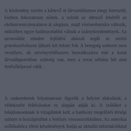
A közlemény szerint a kártevő öt lárvastádiumon megy keresztül,
közben fokozatosan nőnek, a színük az áttetsző fehértől az
elefántcsont-árnyalaton át sárgásra, majd vörösesbarnára változik,
miközben egyre határozottabbá válnak a szárnykezdemények. Az
azonosítást minden fejlődési alaknál segíti az utolsó
potrohszelvényen látható két fekete folt. A betegség emberre nem
veszélyes, de növényvédőszeres beavatkozásra már a korai
lárvaállapotokban szükség van, mert a rovar néhány hét alatt
fertőzőképessé válik .
A szakemberek folyamatosan figyelik a helyzet alakulását, a
védekezési felhívásokat ez alapján adják ki. A szőlőket a
tulajdonosoknak is vizsgálniuk kell, a hatékony megelőzés térségi
szinten is hozzájárulhat a fertőzés visszaszorításához. Az amerikai
szőlőkabóca elleni készítmények listája az aktuális információkkal