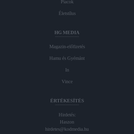
Piacok
Életstílus
HG MEDIA
Magazin-előfizetés
Hamu és Gyémánt
In
Vince
ÉRTÉKESÍTÉS
Hirdetés:
Haszon
hirdetes@kodmedia.hu