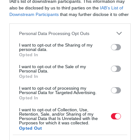
IAB’s list of downstream participants. This information may
also be disclosed by us to third parties on the
IAB’s List of
Downstream Participants
that may further disclose it to other
third parties.
Please note that this website/app uses one or more Google
Personal Data Processing Opt Outs
services and may gather and store information including but
not limited to your visit or usage behaviour. You may click to
I want to opt-out of the Sharing of my
personal data.
grant or deny consent to Google and its third-party tags to
Opted In
use your data for below specified purposes in below Google
consent section.
I want to opt-out of the Sale of my
Personal Data.
Opted In
I want to opt-out of processing my
Personal Data for Targeted Advertising.
Opted In
I want to opt-out of Collection, Use,
Retention, Sale, and/or Sharing of my
Personal Data that Is Unrelated with the
Purposes for which it was collected.
Opted Out
AGRÁR