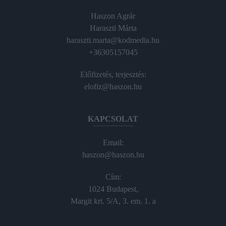
Haszon Agrár
Haraszti Márta
haraszti.marta@kodmedia.hu
+36305157045
Előfizetés, terjesztés:
elofiz@haszon.hu
KAPCSOLAT
Email:
haszon@haszon.hu
Cím:
1024 Budapest,
Margit krt. 5/A, 3. em. 1. a