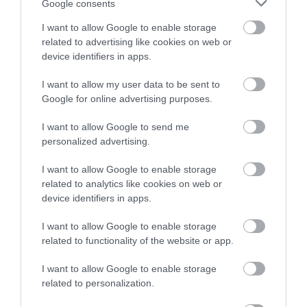
Google consents
Szuperélelmiszer, megfizethető és bolygóbarát:
I want to allow Google to enable storage
ezért egyél babot
related to advertising like cookies on web or
device identifiers in apps.
A világ azon részein, ahol a legmagasabb a százévesek aránya,
naponta fogyasztanak babféléket, amelyek óvják egészségünket és
I want to allow my user data to be sent to
a leginkább fenntartható élelmiszerek közé tartoznak.
Google for online advertising purposes.
I want to allow Google to send me
personalized advertising.
I want to allow Google to enable storage
related to analytics like cookies on web or
device identifiers in apps.
I want to allow Google to enable storage
related to functionality of the website or app.
I want to allow Google to enable storage
related to personalization.