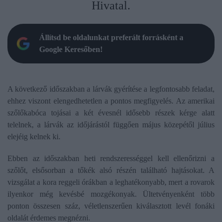
Hivatal.
Állítsd be oldalunkat preferált forrásként a
Google Keresőben!
A következő időszakban a lárvák gyérítése a legfontosabb feladat,
ehhez viszont elengedhetetlen a pontos megfigyelés. Az amerikai
szőlőkabóca tojásai a két évesnél idősebb részek kérge alatt
telelnek, a lárvák az időjárástól függően május közepétől július
elejéig kelnek ki.
Ebben az időszakban heti rendszerességgel kell ellenőrizni a
szőlőt, elsősorban a tőkék alsó részén található hajtásokat. A
vizsgálat a kora reggeli órákban a leghatékonyabb, mert a rovarok
ilyenkor még kevésbé mozgékonyak. Ültetvényenként több
ponton összesen száz, véletlenszerűen kiválasztott levél fonáki
oldalát érdemes megnézni.