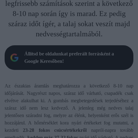
legfrissebb számítások szerint a következő
8-10 nap során így is marad. Ez pedig
száraz időt ígér, a talaj sokat veszít majd
nedvességtartalmából.
Állítsd be oldalunkat preferált forrásként a
Google Keresőben!
Az északias áramlás meghatározza a következő 8-10 nap
időjárását. Nagyrészt napos, száraz idő várható, csapadék csak
elvétve alakulhat ki. A gombás megbetegedések terjedéséhez a
száraz idő nem lesz kedvező. A jelenleg még nedves talaj
jelentősen száradni fog, melyre az élénk, helyenként erős szél is
hozzájárul. A hőmérséklet kora nyári értékeket fog mutatni, a
kezdeti
23-28 fokos csúcsértékekről
napról-napra tovább
emelkedik,
kedden már 27-32 fokos
nyári idő várható. A nedves