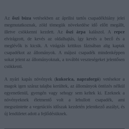
Az
őszi búza
vetésekben az áprilisi tartós csapadékhiány jelei
megmutatkoznak, zöld tömegük növekedése idő előtt megállt,
illetve csökkenni kezdett. Az
őszi árpa
kalászol. A
repce
elvirágzott, de kevés az oldalhajtás, így kevés a becő és a
meglévők is kicsik. A virágzás kritikus fázisában alig kaptak
csapadékot az állományok. A májusi csapadék mindenképpen
sokat jelent az állományoknak, a további veszteségeket jelentősen
csökkenti.
A nyári kapás növények (
kukorica, napraforgó
) vetésekor a
magok igen száraz talajba kerültek, az állományok öntözés nélkül
egyenetlenül, gyengén vagy sehogy sem keltek ki. Ezeknek a
növényeknek életmentő volt a lehullott csapadék, ami
megszüntette a vegetációs időszak kezdetén jelentkező aszályt, és
új lendületet adott a fejlődésüknek.