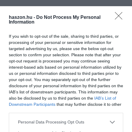
Ez is érdekelhet!
Itt tart a kukorica ára
Magyarországon
haszon.hu -
Do Not Process My Personal
Information
If you wish to opt-out of the sale, sharing to third parties, or
processing of your personal or sensitive information for
targeted advertising by us, please use the below opt-out
Olvasd el ezt is!
section to confirm your selection. Please note that after your
opt-out request is processed you may continue seeing
A vasfüggönyt is áttörte az elfeledett magyar
interest-based ads based on personal information utilized by
traktorcsoda
us or personal information disclosed to third parties prior to
Ne dőlj be: egyre gyakoribb ez a traktoros csalás
your opt-out. You may separately opt-out of the further
disclosure of your personal information by third parties on the
Szorongatják a listavezetőt az éledező
IAB’s list of downstream participants. This information may
traktorpiacon
also be disclosed by us to third parties on the
IAB’s List of
Downstream Participants
that may further disclose it to other
third parties.
időjárás
hungaromet
csapadék
hőmérséklet
Please note that this website/app uses one or more Google
Personal Data Processing Opt Outs
services and may gather and store information including but