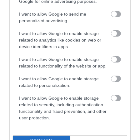
Google for online advertising purposes.
I want to allow Google to send me
personalized advertising.
I want to allow Google to enable storage
related to analytics like cookies on web or
NÖVÉNYVÉDELEM
device identifiers in apps.
Támadnak a lódarazsak, így védd meg a
gyümölcsösöd
I want to allow Google to enable storage
related to functionality of the website or app.
A nyár derekán a lódarazsak is egyre gyakrabban jelennek meg a
I want to allow Google to enable storage
kertekben. A nagy termetű rovarok különösen kedvelik a cukros,
related to personalization.
sérült gyümölcsöket, ezért ilyenkor sok kerttulajdonos találkozik
velük.
I want to allow Google to enable storage
related to security, including authentication
functionality and fraud prevention, and other
user protection.