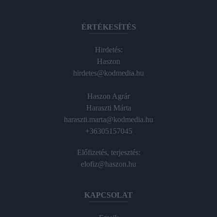
ÉRTÉKESÍTÉS
Hirdetés:
Haszon
hirdetes@kodmedia.hu
Haszon Agrár
Haraszti Márta
haraszti.marta@kodmedia.hu
+36305157045
Előfizetés, terjesztés:
elofiz@haszon.hu
KAPCSOLAT