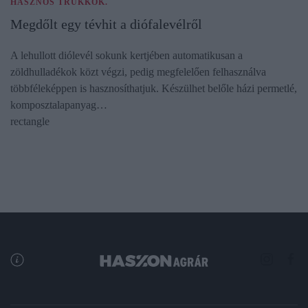
HASZNOS TRÜKKÖK.
Megdőlt egy tévhit a diófalevélről
A lehullott diólevél sokunk kertjében automatikusan a
zöldhulladékok közt végzi, pedig megfelelően felhasználva
többféleképpen is hasznosíthatjuk. Készülhet belőle házi permetlé,
komposztalapanyag…
rectangle