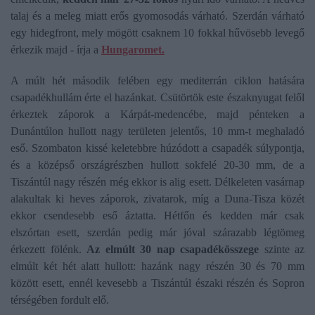
talaj és a meleg miatt erős gyomosodás várható. Szerdán várható
egy hidegfront, mely mögött csaknem 10 fokkal hűvösebb levegő
érkezik majd - írja a
Hungaromet.
A múlt hét második felében egy mediterrán ciklon hatására
csapadékhullám érte el hazánkat. Csütörtök este északnyugat felől
érkeztek záporok a Kárpát-medencébe, majd pénteken a
Dunántúlon hullott nagy területen jelentős, 10 mm-t meghaladó
eső. Szombaton kissé keletebbre húzódott a csapadék súlypontja,
és a középső országrészben hullott sokfelé 20-30 mm, de a
Tiszántúl nagy részén még ekkor is alig esett. Délkeleten vasárnap
alakultak ki heves záporok, zivatarok, míg a Duna-Tisza közét
ekkor csendesebb eső áztatta. Hétfőn és kedden már csak
elszórtan esett, szerdán pedig már jóval szárazabb légtömeg
érkezett fölénk.
Az elmúlt 30 nap csapadékösszege
szinte az
elmúlt két hét alatt hullott: hazánk nagy részén 30 és 70 mm
között esett, ennél kevesebb a Tiszántúl északi részén és Sopron
térségében fordult elő.