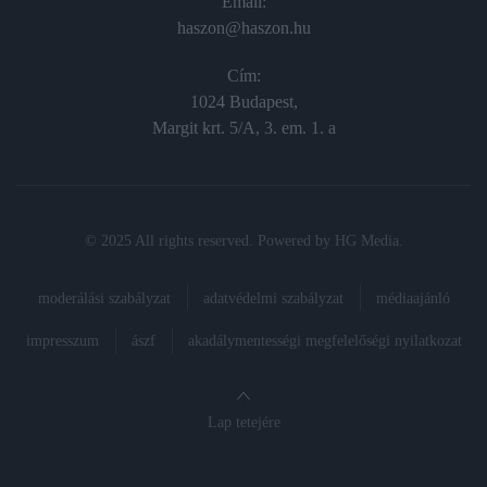
Email:
haszon@haszon.hu
Cím:
1024 Budapest,
Margit krt. 5/A, 3. em. 1. a
© 2025 All rights reserved. Powered by
HG Media
.
moderálási szabályzat
adatvédelmi szabályzat
médiaajánló
impresszum
ászf
akadálymentességi megfelelőségi nyilatkozat
Lap tetejére