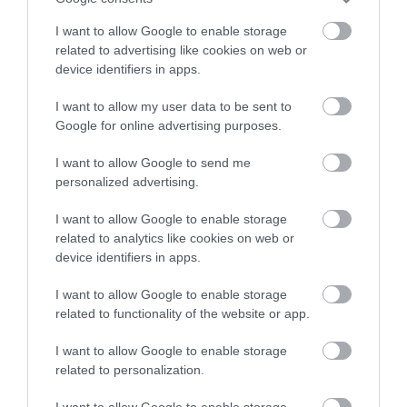
AGRÁR
I want to allow Google to enable storage
Búza, kukorica, napraforgó: itt tartanak a
related to advertising like cookies on web or
device identifiers in apps.
terményárak
I want to allow my user data to be sent to
A búza és a kukorica ára még mindig elmarad az egy évvel
Google for online advertising purposes.
korábbitól, a napraforgó viszont emelkedett.
I want to allow Google to send me
personalized advertising.
I want to allow Google to enable storage
related to analytics like cookies on web or
device identifiers in apps.
I want to allow Google to enable storage
related to functionality of the website or app.
I want to allow Google to enable storage
related to personalization.
I want to allow Google to enable storage