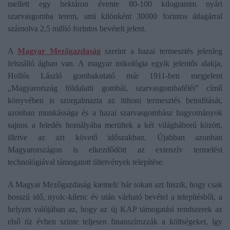
mellett egy hektáron évente 80-100 kilogramm nyári
szarvasgomba terem, ami kilónként 30000 forintos átlagárral
számolva 2,5 millió forintos bevételt jelent.
A
Magyar Mezőgazdaság
szerint a hazai termesztés jelenleg
felszálló ágban van. A magyar mikológia egyik jelentős alakja,
Hollós László gombakutató már 1911-ben megjelent
„Magyarország földalatti gombái, szarvasgombaféléi” című
könyvében is szorgalmazta az itthoni termesztés beindítását,
azonban munkássága és a hazai szarvasgombász hagyományok
sajnos a feledés homályába merültek a két világháború között,
illetve az azt követő időszakban. Újabban azonban
Magyarországon is elkezdődött az extenzív termelési
technológiával támogatott ültetvények telepítése.
A Magyar Mezőgazdaság kiemeli: bár sokan azt hiszik, hogy csak
hosszú idő, nyolc-kilenc év után várható bevétel a telepítésből, a
helyzet valójában az, hogy az új KAP támogatási rendszerek az
első tíz évben szinte teljesen finanszírozzák a költségeket, így