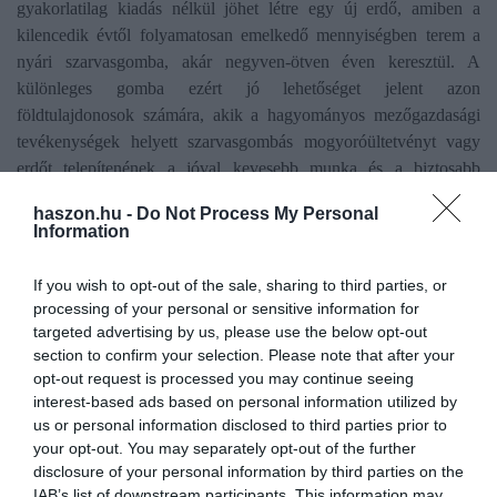
gyakorlatilag kiadás nélkül jöhet létre egy új erdő, amiben a
kilencedik évtől folyamatosan emelkedő mennyiségben terem a
nyári szarvasgomba, akár negyven-ötven éven keresztül. A
különleges gomba ezért jó lehetőséget jelent azon
földtulajdonosok számára, akik a hagyományos mezőgazdasági
tevékenységek helyett szarvasgombás mogyoróültetvényt vagy
erdőt telepítenének a jóval kevesebb munka és a biztosabb
jövedelem miatt.
haszon.hu -
Do Not Process My Personal
Information
gomba
növénytermesztés
mezőgazdaság
If you wish to opt-out of the sale, sharing to third parties, or
magyarország
gasztronómia
munka
processing of your personal or sensitive information for
targeted advertising by us, please use the below opt-out
section to confirm your selection. Please note that after your
opt-out request is processed you may continue seeing
interest-based ads based on personal information utilized by
us or personal information disclosed to third parties prior to
your opt-out. You may separately opt-out of the further
disclosure of your personal information by third parties on the
IAB’s list of downstream participants. This information may