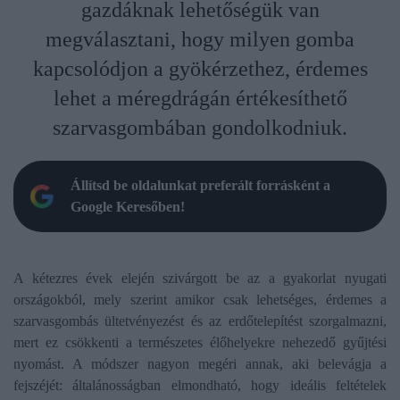
gazdáknak lehetőségük van
megválasztani, hogy milyen gomba
kapcsolódjon a gyökérzethez, érdemes
lehet a méregdrágán értékesíthető
szarvasgombában gondolkodniuk.
Állítsd be oldalunkat preferált forrásként a
Google Keresőben!
A kétezres évek elején szivárgott be az a gyakorlat nyugati
országokból, mely szerint amikor csak lehetséges, érdemes a
szarvasgombás ültetvényezést és az erdőtelepítést szorgalmazni,
mert ez csökkenti a természetes élőhelyekre nehezedő gyűjtési
nyomást. A módszer nagyon megéri annak, aki belevágja a
fejszéjét: általánosságban elmondható, hogy ideális feltételek