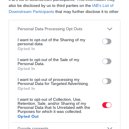
also be disclosed by us to third parties on the
IAB’s List of
Downstream Participants
that may further disclose it to other
third parties.
Please note that this website/app uses one or more Google
Personal Data Processing Opt Outs
services and may gather and store information including but
not limited to your visit or usage behaviour. You may click to
I want to opt-out of the Sharing of my
personal data.
grant or deny consent to Google and its third-party tags to
Opted In
use your data for below specified purposes in below Google
consent section.
I want to opt-out of the Sale of my
Personal Data.
Opted In
I want to opt-out of processing my
Personal Data for Targeted Advertising.
Opted In
I want to opt-out of Collection, Use,
Retention, Sale, and/or Sharing of my
Personal Data that Is Unrelated with the
Purposes for which it was collected.
Opted Out
Google consents