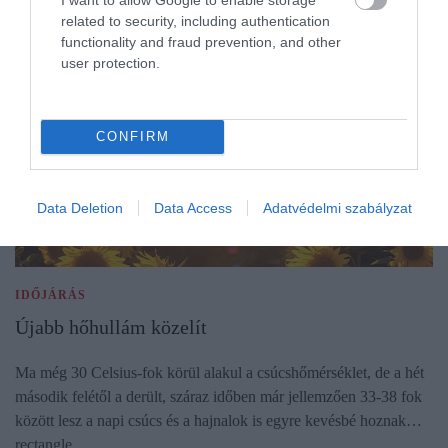
related to security, including authentication
functionality and fraud prevention, and other
user protection.
CONFIRM
Data Deletion
Data Access
Adatvédelmi szabályzat
IDŐJÁRÁS
Újabb hőhullám közelít
Ma még 30 Celsius-fok körül alakul a csúcshőmérséklet, de a hét
második felétől a derült, száraz időben már jellemzően 33-38 fok
között lesz a napi csúcs és a hajnalok is egyre kevésbé hoznak…
rectangle