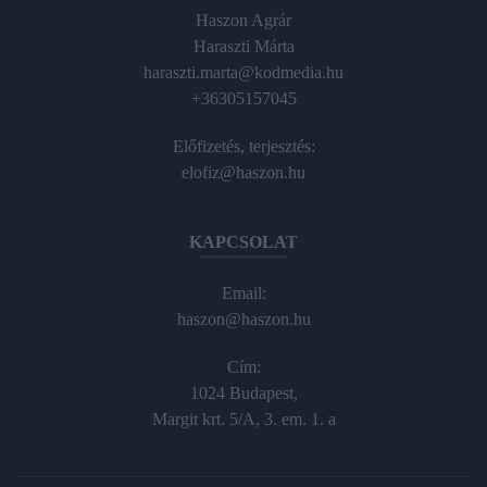
Haszon Agrár
Haraszti Márta
haraszti.marta@kodmedia.hu
+36305157045
Előfizetés, terjesztés:
elofiz@haszon.hu
KAPCSOLAT
Email:
haszon@haszon.hu
Cím:
1024 Budapest,
Margit krt. 5/A, 3. em. 1. a