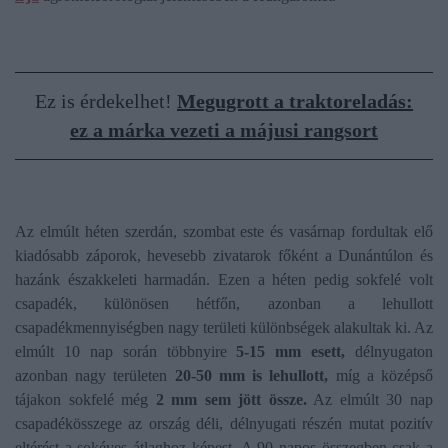
Ez is érdekelhet!
Megugrott a traktoreladás:
ez a márka vezeti a májusi rangsort
Az elmúlt héten szerdán, szombat este és vasárnap fordultak elő
kiadósabb záporok, hevesebb zivatarok főként a Dunántúlon és
hazánk északkeleti harmadán. Ezen a héten pedig sokfelé volt
csapadék, különösen hétfőn, azonban a lehullott
csapadékmennyiségben nagy területi különbségek alakultak ki. Az
elmúlt 10 nap során többnyire
5-15 mm esett,
délnyugaton
azonban nagy területen
20-50 mm is lehullott,
míg a középső
tájakon sokfelé még
2 mm sem jött össze.
Az elmúlt 30 nap
csapadékösszege az ország déli, délnyugati részén mutat pozitív
eltérést a sokéves átlaghoz képest. A 90 napos összegben csak a