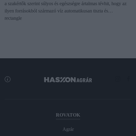
a szakértők szerint súlyos és egészségre ártalmas tévhit, hogy az
ilyen forrásokból származó víz automatikusan tiszta és…
rectangle
ROVATOK
Agrár