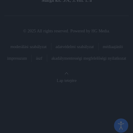
Margit krt. 5/A, 3. em. 1. a
© 2025 All rights reserved. Powered by
HG Media
.
moderálási szabályzat
adatvédelmi szabályzat
médiaajánló
impresszum
ászf
akadálymentességi megfelelőségi nyilatkozat
Lap tetejére