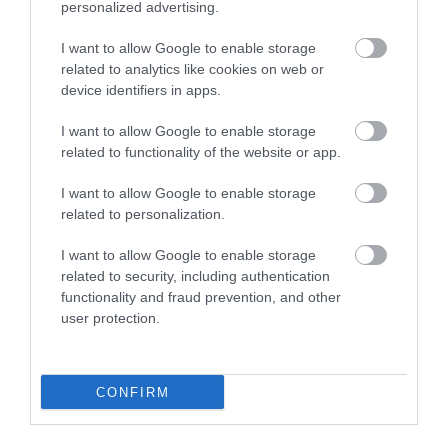
personalized advertising.
I want to allow Google to enable storage
FÖLDEK
related to analytics like cookies on web or
device identifiers in apps.
Csakis így szabad trágyázni augusztusban
I want to allow Google to enable storage
Augusztusra a kert már túl van a leglátványosabb növekedési
related to functionality of the website or app.
időszakon, a paradicsom, a paprika és az uborka azonban
továbbra is dolgozik. Folyamatosan érlelik a terméseket,
I want to allow Google to enable storage
miközben az évelők és a…
related to personalization.
I want to allow Google to enable storage
related to security, including authentication
functionality and fraud prevention, and other
user protection.
CONFIRM