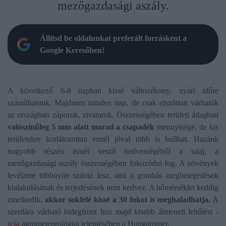
mezőgazdasági aszály.
Állítsd be oldalunkat preferált forrásként a
Google Keresőben!
A következő 6-8 napban kissé változékony, nyári időre
számíthatunk. Majdnem minden nap, de csak elszórtan várhatók
az országban záporok, zivatarok. Összességében területi átlagban
valószínűleg 5 mm alatt marad a csapadék
mennyisége, de kis
területekre korlátozottan ennél jóval több is hullhat. Hazánk
nagyobb részén ismét veszít nedvességéből a talaj, a
mezőgazdasági aszály összességében fokozódni fog. A növények
levélzete többnyire száraz lesz, ami a gombás megbetegedések
kialakulásának és terjedésének nem kedvez. A hőmérséklet keddig
emelkedik,
akkor sokfelé kissé a 30 fokot is meghaladhatja.
A
szerdára várható hidegfront hoz majd kisebb átmeneti lehűlést -
írja
agrometeorológiai jelentésében a Hungaromet.