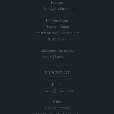
Haszon
hirdetes@kodmedia.hu
Haszon Agrár
Haraszti Márta
haraszti.marta@kodmedia.hu
+36305157045
Előfizetés, terjesztés:
elofiz@haszon.hu
KAPCSOLAT
Email:
haszon@haszon.hu
Cím:
1024 Budapest,