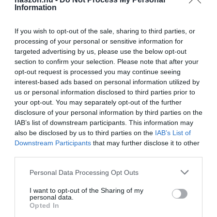
Information
If you wish to opt-out of the sale, sharing to third parties, or
processing of your personal or sensitive information for
Olvasd el ezt is!
targeted advertising by us, please use the below opt-out
section to confirm your selection. Please note that after your
A vasfüggönyt is áttörte az elfeledett magyar
opt-out request is processed you may continue seeing
traktorcsoda
interest-based ads based on personal information utilized by
us or personal information disclosed to third parties prior to
Ne dőlj be: egyre gyakoribb ez a traktoros csalás
your opt-out. You may separately opt-out of the further
Jelentős mínuszban a búza ára
disclosure of your personal information by third parties on the
IAB’s list of downstream participants. This information may
also be disclosed by us to third parties on the
IAB’s List of
időjárás
csapadék
hungaromet
hőmérséklet
Downstream Participants
that may further disclose it to other
third parties.
előrejelzés
Please note that this website/app uses one or more Google
Personal Data Processing Opt Outs
services and may gather and store information including but
not limited to your visit or usage behaviour. You may click to
I want to opt-out of the Sharing of my
personal data.
grant or deny consent to Google and its third-party tags to
Opted In
use your data for below specified purposes in below Google