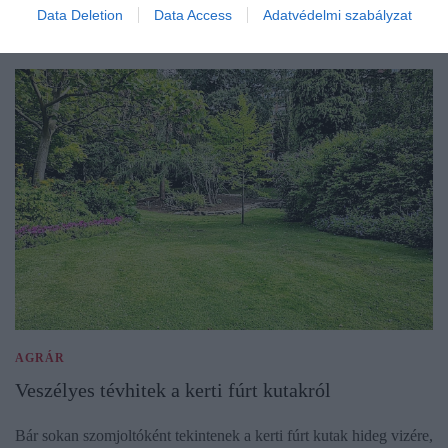
Data Deletion
Data Access
Adatvédelmi szabályzat
AGRÁR
Veszélyes tévhitek a kerti fúrt kutakról
Bár sokan szomjoltóként tekintenek a kerti fúrt kutak hideg vizére,