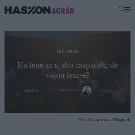
IDŐJÁRÁS
Kellene az újabb csapadék, de
vajon lesz-e?
KARÁCSONY ZOLTÁN
2026-06-05
AGRÁR
Fotó:
Brian Garcia/Unsplash