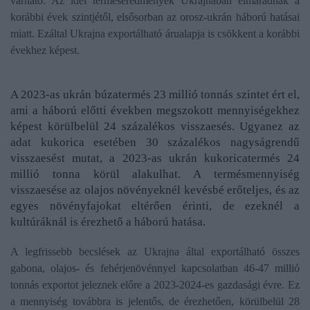
várható. Az idei terméseredmények Ukrajnában elmaradnak a
korábbi évek szintjétől, elsősorban az orosz-ukrán háború hatásai
miatt. Ezáltal Ukrajna exportálható árualapja is csökkent a korábbi
évekhez képest.
A 2023-as ukrán búzatermés 23 millió tonnás szintet ért el,
ami a háború előtti években megszokott mennyiségekhez
képest körülbelül 24 százalékos visszaesés. Ugyanez az
adat kukorica esetében 30 százalékos nagyságrendű
visszaesést mutat, a 2023-as ukrán kukoricatermés 24
millió tonna körül alakulhat. A termésmennyiség
visszaesése az olajos növényeknél kevésbé erőteljes, és az
egyes növényfajokat eltérően érinti, de ezeknél a
kultúráknál is érezhető a háború hatása.
A legfrissebb becslések az Ukrajna által exportálható összes
gabona, olajos- és fehérjenövénnyel kapcsolatban 46-47 millió
tonnás exportot jeleznek előre a 2023-2024-es gazdasági évre. Ez
a mennyiség továbbra is jelentős, de érezhetően, körülbelül 28