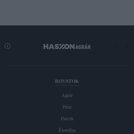
ROVATOK
Agrár
Pénz
Piacok
Életstílus