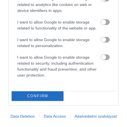
Látványosan megmozdult a magyar traktorpiac: 2026 júniusában
related to analytics like cookies on web or
több mint kétszer annyi új gépet vásároltak a gazdák, mint egy
device identifiers in apps.
évvel korábban. Összesen 359 traktor talált gazdára, ami 101,7
I want to allow Google to enable storage
százalékos…
related to functionality of the website or app.
I want to allow Google to enable storage
related to personalization.
I want to allow Google to enable storage
related to security, including authentication
functionality and fraud prevention, and other
user protection.
CONFIRM
Data Deletion
Data Access
Adatvédelmi szabályzat