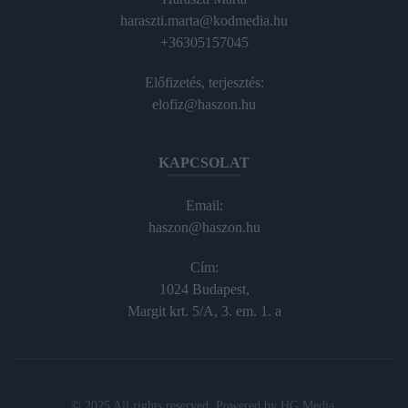
haraszti.marta@kodmedia.hu
+36305157045
Előfizetés, terjesztés:
elofiz@haszon.hu
KAPCSOLAT
Email:
haszon@haszon.hu
Cím:
1024 Budapest,
Margit krt. 5/A, 3. em. 1. a
© 2025 All rights reserved. Powered by
HG Media
.