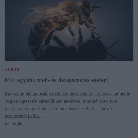
AGRÁR
Mit tegyünk méh- és darázscsípés esetén?
Bár sokan hajlamosak a méheket hasznosnak, a darazsakat pedig
csupán agresszív kártevőknek tekinteni, mindkét rovarnak
megvan a maga fontos szerepe a természetben, csípésük
kezelésénél pedig…
rectangle