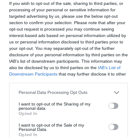
If you wish to opt-out of the sale, sharing to third parties, or
erősödni tudott a főbb valutákkal szemben. A stabil, illetve
processing of your personal or sensitive information for
erősödő hrivnya az ukrán exportot a következő időszakban
targeted advertising by us, please use the below opt-out
fékezheti - írta az agrártárca.
section to confirm your selection. Please note that after your
opt-out request is processed you may continue seeing
interest-based ads based on personal information utilized by
ukrán gabona
termelés
búza
kukorica
export
us or personal information disclosed to third parties prior to
your opt-out. You may separately opt-out of the further
tilalom
előrejelzés
disclosure of your personal information by third parties on the
IAB’s list of downstream participants. This information may
also be disclosed by us to third parties on the
IAB’s List of
Downstream Participants
that may further disclose it to other
third parties.
Please note that this website/app uses one or more Google
Personal Data Processing Opt Outs
services and may gather and store information including but
not limited to your visit or usage behaviour. You may click to
I want to opt-out of the Sharing of my
personal data.
grant or deny consent to Google and its third-party tags to
Opted In
use your data for below specified purposes in below Google
consent section.
I want to opt-out of the Sale of my
Personal Data.
Opted In