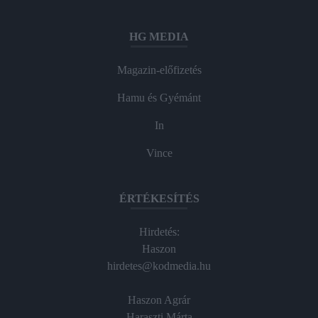
HG MEDIA
Magazin-előfizetés
Hamu és Gyémánt
In
Vince
ÉRTÉKESÍTÉS
Hirdetés:
Haszon
hirdetes@kodmedia.hu
Haszon Agrár
Haraszti Márta