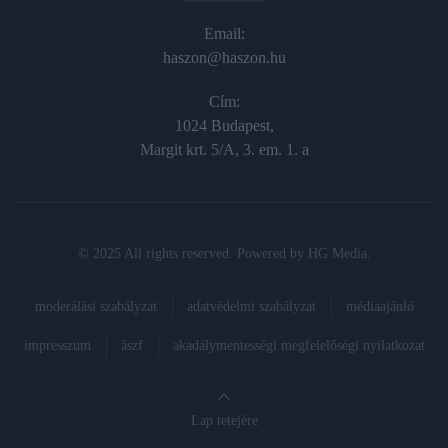
Email:
haszon@haszon.hu
Cím:
1024 Budapest,
Margit krt. 5/A, 3. em. 1. a
© 2025 All rights reserved. Powered by
HG Media
.
moderálási szabályzat
adatvédelmi szabályzat
médiaajánló
impresszum
ászf
akadálymentességi megfelelőségi nyilatkozat
Lap tetejére