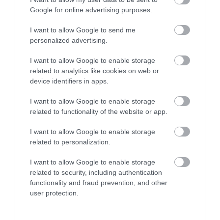
Google for online advertising purposes.
TUDÁS
Kiderült, meddig tarthatók az adatok a pendrive-
I want to allow Google to send me
personalized advertising.
okon
I want to allow Google to enable storage
Nem tarthatók biztonságban az adatok a pendrive-okon korlátlan
related to analytics like cookies on web or
ideig. Egy idő után sérülhetnek az azokon lévő fájlok, vagyis
device identifiers in apps.
adatromlás következhet be. Azonban kisebb odafigyeléssel
I want to allow Google to enable storage
kitolható az USB…
related to functionality of the website or app.
I want to allow Google to enable storage
related to personalization.
I want to allow Google to enable storage
related to security, including authentication
functionality and fraud prevention, and other
user protection.