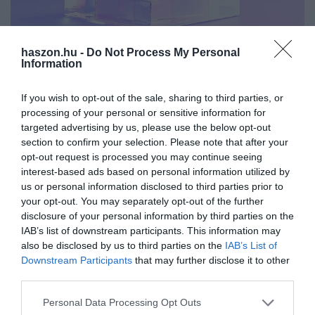
haszon.hu -
Do Not Process My Personal
Information
If you wish to opt-out of the sale, sharing to third parties, or
PIACOK
processing of your personal or sensitive information for
Ez a tároló akár 10 ezer évig megőrzi a mentett
targeted advertising by us, please use the below opt-out
section to confirm your selection. Please note that after your
adataidat
opt-out request is processed you may continue seeing
interest-based ads based on personal information utilized by
Olyan adattárolót fejleszt a Microsoft, amely akár 10 ezer évig
us or personal information disclosed to third parties prior to
megtarthatja a rámentett adatokat. A Silica néven emlegetett,
your opt-out. You may separately opt-out of the further
üveglapra emlékeztető tárolóra nagyjából hét terybyte információ
disclosure of your personal information by third parties on the
fér. Ez…
IAB’s list of downstream participants. This information may
also be disclosed by us to third parties on the
IAB’s List of
Downstream Participants
that may further disclose it to other
third parties.
Please note that this website/app uses one or more Google
Personal Data Processing Opt Outs
services and may gather and store information including but