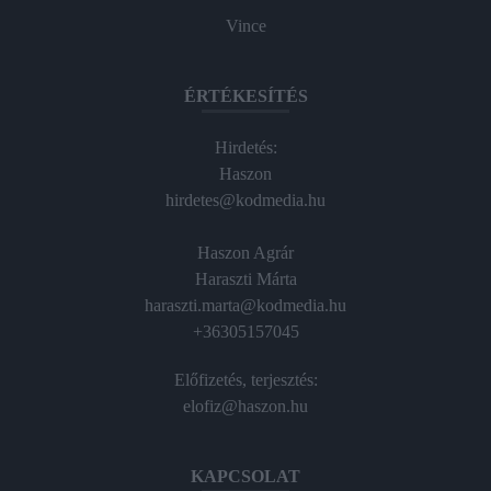
Vince
ÉRTÉKESÍTÉS
Hirdetés:
Haszon
hirdetes@kodmedia.hu
Haszon Agrár
Haraszti Márta
haraszti.marta@kodmedia.hu
+36305157045
Előfizetés, terjesztés:
elofiz@haszon.hu
KAPCSOLAT