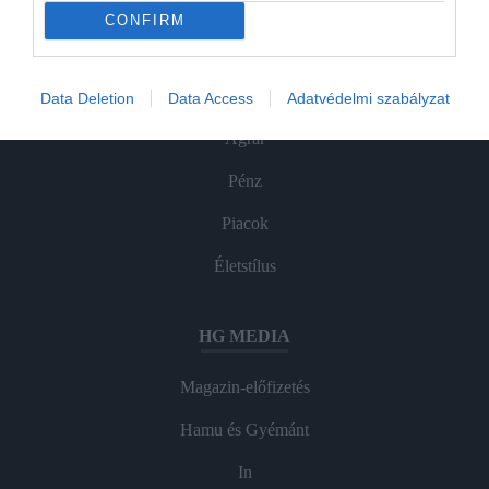
CONFIRM
ROVATOK
Data Deletion
Data Access
Adatvédelmi szabályzat
Agrár
Pénz
Piacok
Életstílus
HG MEDIA
Magazin-előfizetés
Hamu és Gyémánt
In