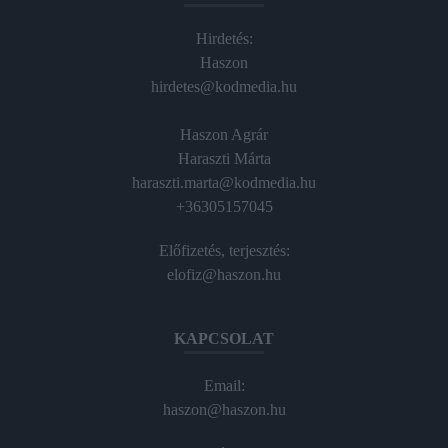
Hirdetés:
Haszon
hirdetes@kodmedia.hu
Haszon Agrár
Haraszti Márta
haraszti.marta@kodmedia.hu
+36305157045
Előfizetés, terjesztés:
elofiz@haszon.hu
KAPCSOLAT
Email:
haszon@haszon.hu