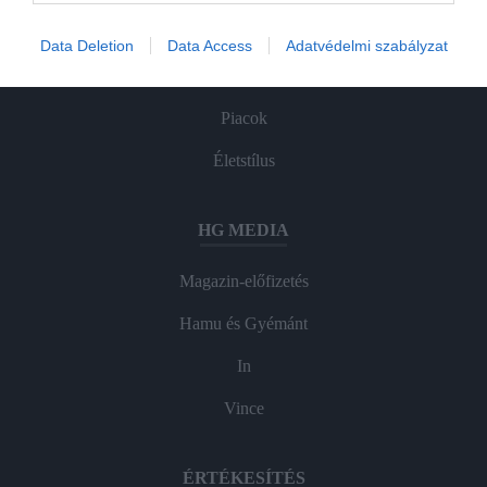
Agrár
Data Deletion
Data Access
Adatvédelmi szabályzat
Pénz
Piacok
Életstílus
HG MEDIA
Magazin-előfizetés
Hamu és Gyémánt
In
Vince
ÉRTÉKESÍTÉS