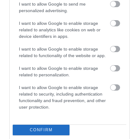
Gyerekek, akik képtelenek kilépni szüleik
I want to allow Google to send me
personalized advertising.
árnyékából
I want to allow Google to enable storage
Nem csak a híres emberek gyermekei élnek a sikeres szülők
related to analytics like cookies on web or
árnyékában.
device identifiers in apps.
I want to allow Google to enable storage
related to functionality of the website or app.
I want to allow Google to enable storage
related to personalization.
I want to allow Google to enable storage
related to security, including authentication
functionality and fraud prevention, and other
user protection.
CONFIRM
ROVATOK