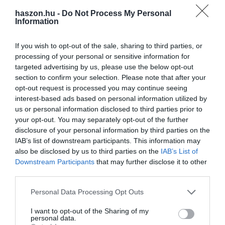
haszon.hu -
Do Not Process My Personal
Information
If you wish to opt-out of the sale, sharing to third parties, or
processing of your personal or sensitive information for
targeted advertising by us, please use the below opt-out
TUDÁS
section to confirm your selection. Please note that after your
opt-out request is processed you may continue seeing
Kezd eldurvulni a Facebook és a Google vitája
interest-based ads based on personal information utilized by
Ausztráliával
us or personal information disclosed to third parties prior to
your opt-out. You may separately opt-out of the further
A viszály a techóriások médiapiaci befolyásának visszaszorítását
disclosure of your personal information by third parties on the
célzó ausztrál szabályozás miatt robbant ki.
IAB’s list of downstream participants. This information may
also be disclosed by us to third parties on the
IAB’s List of
Downstream Participants
that may further disclose it to other
third parties.
Please note that this website/app uses one or more Google
Personal Data Processing Opt Outs
services and may gather and store information including but
not limited to your visit or usage behaviour. You may click to
I want to opt-out of the Sharing of my
personal data.
grant or deny consent to Google and its third-party tags to