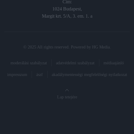
Cím:
1024 Budapest,
Margit krt. 5/A, 3. em. 1. a
© 2025 All rights reserved. Powered by
HG Media
.
moderálási szabályzat
adatvédelmi szabályzat
médiaajánló
impresszum
ászf
akadálymentességi megfelelőségi nyilatkozat
Lap tetejére